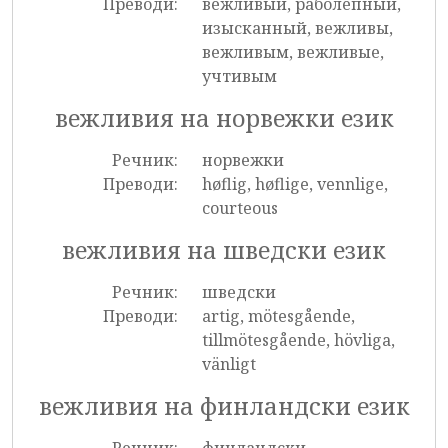
Преводи:
вежливый, раболепный,
изысканный, вежливы,
вежливым, вежливые,
учтивым
вежливия на норвежки език
Речник:
норвежки
Преводи:
høflig, høflige, vennlige,
courteous
вежливия на шведски език
Речник:
шведски
Преводи:
artig, mötesgående,
tillmötesgående, hövliga,
vänligt
вежливия на финландски език