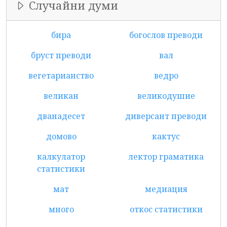
Случайни думи
бира
богослов преводи
бруст преводи
вал
вегетарианство
ведро
великан
великодушие
дванадесет
диверсант преводи
домово
кактус
калкулатор
лектор граматика
статистики
мат
медиация
много
откос статистики