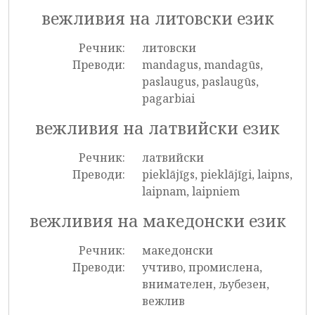
вежливия на литовски език
Речник:
литовски
Преводи:
mandagus, mandagūs,
paslaugus, paslaugūs,
pagarbiai
вежливия на латвийски език
Речник:
латвийски
Преводи:
pieklājīgs, pieklājīgi, laipns,
laipnam, laipniem
вежливия на македонски език
Речник:
македонски
Преводи:
учтиво, промислена,
внимателен, љубезен,
вежлив