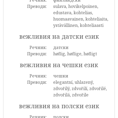
Речник:
финландски
Преводи:
sulava, hovikelpoinen,
edustava, kohtelias,
huomaavainen, kohteliaita,
ystävällinen, kohteliaasti
вежливия на датски език
Речник:
датски
Преводи:
høflig, høflige, høfligt
вежливия на чешки език
Речник:
чешки
Преводи:
elegantní, uhlazený,
zdvořilý, zdvořilí, zdvořilé,
zdvořilá, zdvořile
вежливия на полски език
Речник:
полски