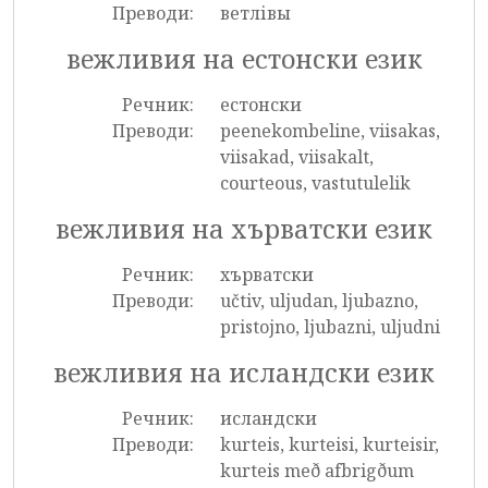
Преводи:
ветлівы
вежливия на естонски език
Речник:
естонски
Преводи:
peenekombeline, viisakas,
viisakad, viisakalt,
courteous, vastutulelik
вежливия на хърватски език
Речник:
хърватски
Преводи:
učtiv, uljudan, ljubazno,
pristojno, ljubazni, uljudni
вежливия на исландски език
Речник:
исландски
Преводи:
kurteis, kurteisi, kurteisir,
kurteis með afbrigðum