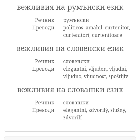
вежливия на румънски език
Речник:
румънски
Преводи:
politicos, amabil, curtenitor,
curtenitori, curtenitoare
вежливия на словенски език
Речник:
словенски
Преводи:
elegantní, vljuden, vljudni,
vljudno, vljudnost, spoštljiv
вежливия на словашки език
Речник:
словашки
Преводи:
elegantní, zdvorilý, slušný,
zdvorilí