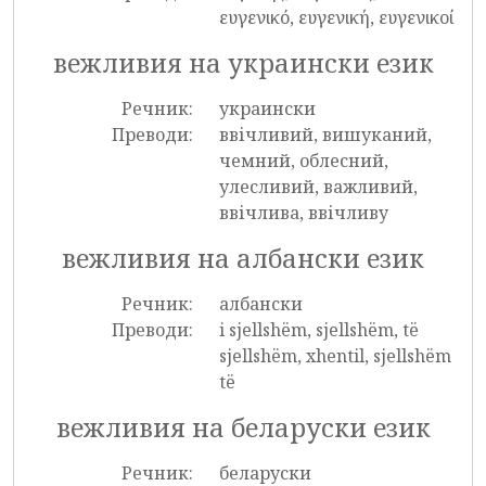
ευγενικό, ευγενική, ευγενικοί
вежливия на украински език
Речник:
украински
Преводи:
ввічливий, вишуканий,
чемний, облесний,
улесливий, важливий,
ввічлива, ввічливу
вежливия на албански език
Речник:
албански
Преводи:
i sjellshëm, sjellshëm, të
sjellshëm, xhentil, sjellshëm
të
вежливия на беларуски език
Речник:
беларуски