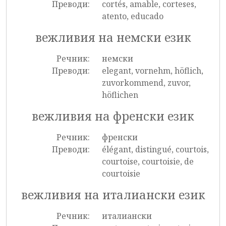
Преводи:
cortés, amable, corteses,
atento, educado
вежливия на немски език
Речник:
немски
Преводи:
elegant, vornehm, höflich,
zuvorkommend, zuvor,
höflichen
вежливия на френски език
Речник:
френски
Преводи:
élégant, distingué, courtois,
courtoise, courtoisie, de
courtoisie
вежливия на италиански език
Речник:
италиански