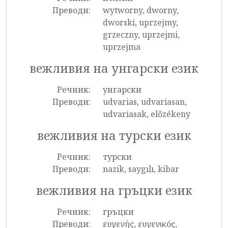
Преводи:
wytworny, dworny,
dworski, uprzejmy,
grzeczny, uprzejmi,
uprzejma
вежливия на унгарски език
Речник:
унгарски
Преводи:
udvarias, udvariasan,
udvariasak, előzékeny
вежливия на турски език
Речник:
турски
Преводи:
nazik, saygılı, kibar
вежливия на гръцки език
Речник:
гръцки
Преводи:
ευγενής, ευγενικός,