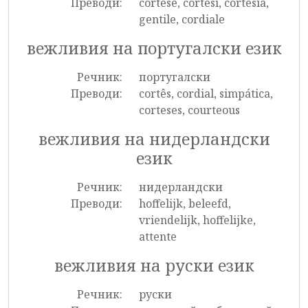
Преводи:
cortese, cortesi, cortesia,
gentile, cordiale
вежливия на португалски език
Речник:
португалски
Преводи:
cortês, cordial, simpática,
corteses, courteous
вежливия на нидерландски
език
Речник:
нидерландски
Преводи:
hoffelijk, beleefd,
vriendelijk, hoffelijke,
attente
вежливия на руски език
Речник:
руски