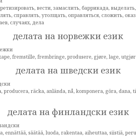
и
ретизировать, вести, замаслить, баррикада, выделать,
лять, справлять, утолщать, оправляться, сложить, оказ
аев, случаях, дела
делата на норвежки език
вежки
kape, fremstille, frembringe, produsere, gjøre, lage, utgjøre, t
делата на шведски език
дски
a, producera, räcka, anlända, nå, komponera, göra, dana, till
делата на финландски език
ландски
aa, ennättää, säätää, luoda, rakentaa, aiheuttaa, siistiä, perus