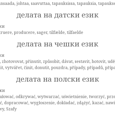
nsaada, johtaa, saavuttaa, tapauksissa, tapauksia, tapaukse
делата на датски език
ки
ruere, producere, sager, tilfælde, tilfaelde
делата на чешки език
ки
, zhotovovat, přinutit, způsobit, dávat, sestavit, hotovit, udě
it, vytvářet, činit, donutit, pouzdra, případy, případů, pří
делата на полски език
ки
łować, odkrywać, wytwarzać, uświetnienie, tworzyć, przesą
ć, dopracować, wygłoszenie, dokładać, zdążyć, kazać, na
y, Szafy