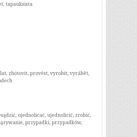
t, tapauksista
lat, zhotovit, provést, vyrobit, vyrábět,
padech
dzić, ujednolicać, ujednolicić, zrobić,
wiązywanie, przypadki, przypadków,