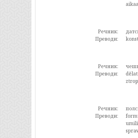
aikaa
Речник:
датс
Преводи:
konst
Речник:
чеш
Преводи:
dělat
ztrop
Речник:
полс
Преводи:
formu
umili
spraw