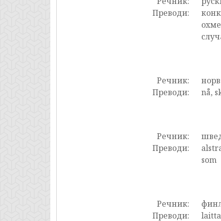
Речник:
руск
Преводи:
конк
охме
случ
Речник:
нор
Преводи:
nå, s
Речник:
шве
Преводи:
alstr
som
Речник:
фин
Преводи:
laitt