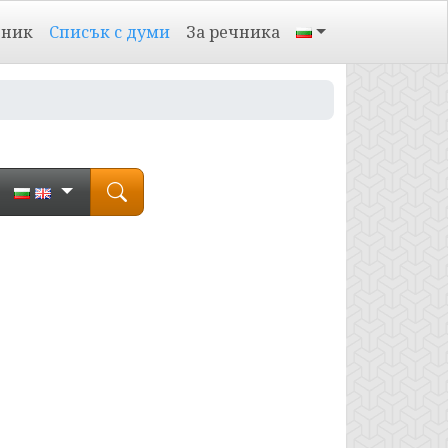
чник
Списък с думи
За речника