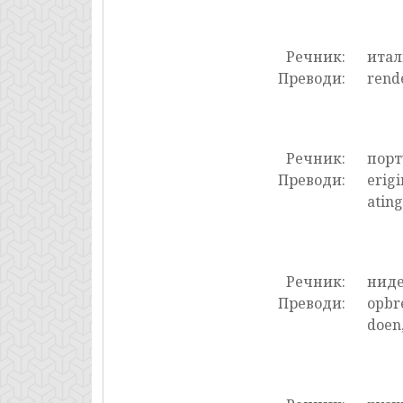
Речник:
итал
Преводи:
rende
Речник:
порт
Преводи:
erigi
ating
Речник:
нид
Преводи:
opbre
doen,