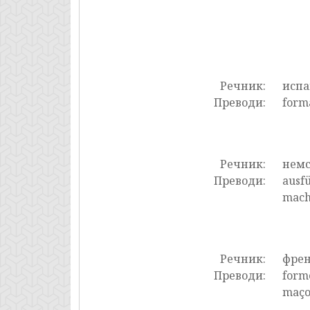
Речник:
испа
Преводи:
forma
Речник:
нем
Преводи:
ausfü
mache
Речник:
фре
Преводи:
forme
maçon