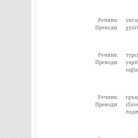
Речник:
унга
Преводи:
gyárt
Речник:
турс
Преводи:
yapm
sağla
Речник:
гръ
Преводи:
εξαν
περι