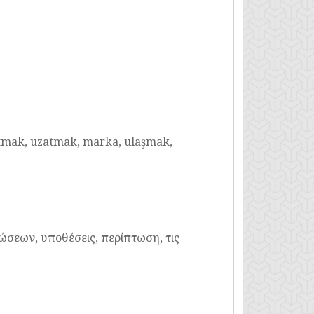
tmak, uzatmak, marka, ulaşmak,
ώσεων, υποθέσεις, περίπτωση, τις