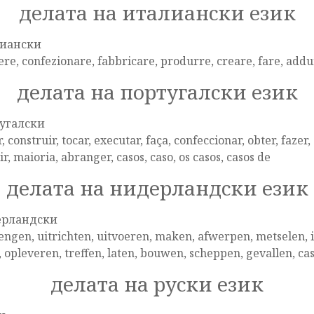
делата на италиански език
иански
re, confezionare, fabbricare, produrre, creare, fare, addurre,
делата на португалски език
угалски
r, construir, tocar, executar, faça, confeccionar, obter, fazer, 
ir, maioria, abranger, casos, caso, os casos, casos de
делата на нидерландски език
ерландски
ngen, uitrichten, uitvoeren, maken, afwerpen, metselen, 
 opleveren, treffen, laten, bouwen, scheppen, gevallen, cas
делата на руски език