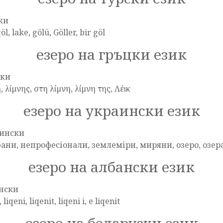
ки
göl, lake, gölü, Göller, bir göl
езеро на гръцки език
цки
, λίμνης, στη λίμνη, λίμνη της, Λέικ
езеро на украински език
ински
ани, непрофесіонали, землеміри, миряни, озеро, озер
езеро на албански език
нски
 liqeni, liqenit, liqeni i, e liqenit