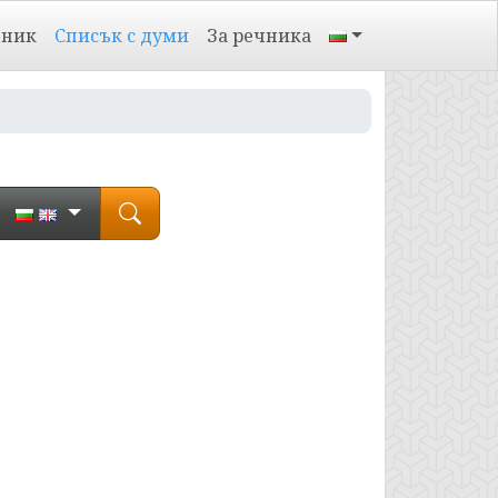
чник
Списък с думи
За речника