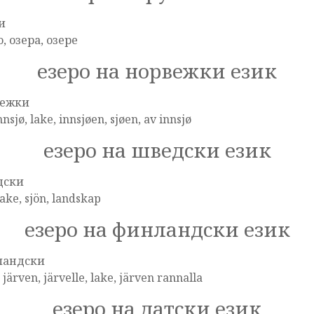
и
, озера, озере
езеро на норвежки език
вежки
innsjø, lake, innsjøen, sjøen, av innsjø
езеро на шведски език
дски
Lake, sjön, landskap
езеро на финландски език
ландски
, järven, järvelle, lake, järven rannalla
езеро на датски език