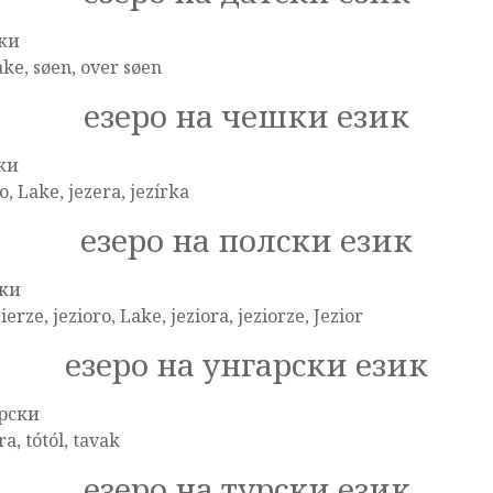
ки
ake, søen, over søen
езеро на чешки език
ки
o, Lake, jezera, jezírka
езеро на полски език
ки
ierze, jezioro, Lake, jeziora, jeziorze, Jezior
езеро на унгарски език
рски
óra, tótól, tavak
езеро на турски език