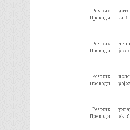
Речник:
датс
Преводи:
sø, L
Речник:
чеш
Преводи:
jezer
Речник:
полс
Преводи:
pojez
Речник:
унга
Преводи:
tó, t