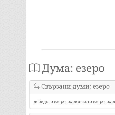
Дума: езеро
Свързани думи: езеро
лебедово езеро, охридското езеро, охр