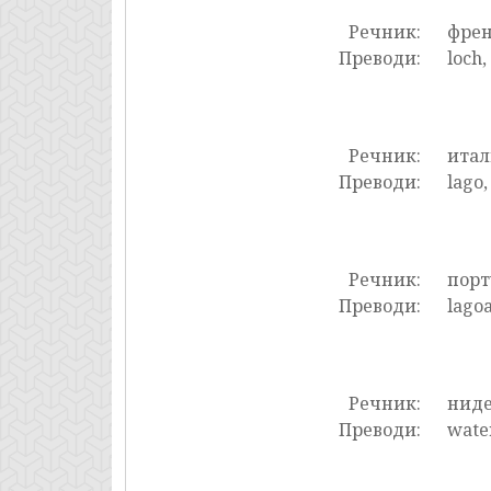
Речник:
фре
Преводи:
loch, 
Речник:
итал
Преводи:
lago,
Речник:
порт
Преводи:
lagoa
Речник:
нид
Преводи:
water