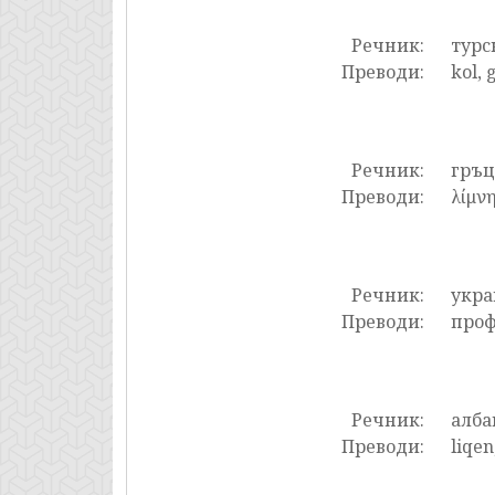
Речник:
турс
Преводи:
kol, 
Речник:
гръ
Преводи:
λίμνη
Речник:
укра
Преводи:
проф
Речник:
алба
Преводи:
liqen,