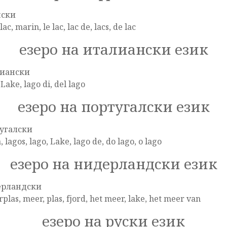
нски
lac, marin, le lac, lac de, lacs, de lac
езеро на италиански език
иански
 Lake, lago di, del lago
езеро на португалски език
угалски
, lagos, lago, Lake, lago de, do lago, o lago
езеро на нидерландски език
ерландски
plas, meer, plas, fjord, het meer, lake, het meer van
езеро на руски език