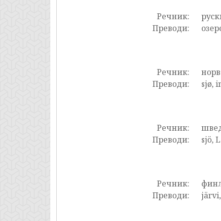
Речник:
руск
Преводи:
озеро
Речник:
нор
Преводи:
sjø, 
Речник:
шве
Преводи:
sjö, 
Речник:
фин
Преводи:
järvi