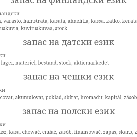
ландски
, varasto, hamstrata, kasata, ahnehtia, kassa, kätkö, kerätä
uskuvia, kuvituskuvaa, stock
запас на датски език
ки
 lager, materiel, bestand, stock, aktiemarkedet
запас на чешки език
ки
covat, akumulovat, poklad, sbírat, hromadit, kapitál, zásoba
запас на полски език
ки
sz, kasa, chować, ciułać, zasób, finansować, zapas, skarb, 