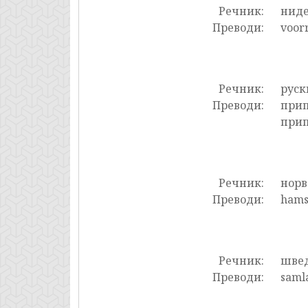
Речник:
нид
Преводи:
voorr
Речник:
руск
Преводи:
прип
прип
Речник:
нор
Преводи:
hamst
Речник:
шве
Преводи:
samla