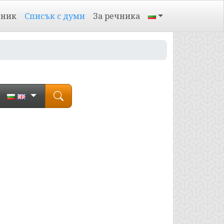
чник
Списък с думи
За речника