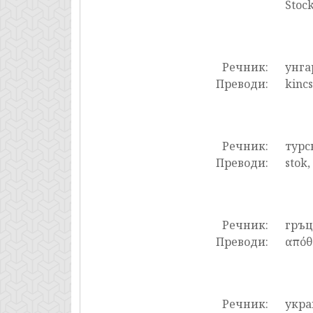
Stoc
Речник:
унга
Преводи:
kincs
Речник:
турс
Преводи:
stok,
Речник:
гръ
Преводи:
απόθ
Речник:
укра