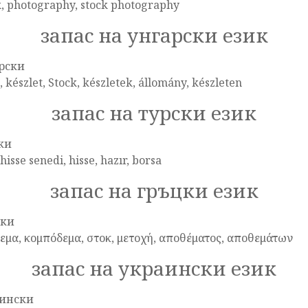
k, photography, stock photography
запас на унгарски език
рски
, készlet, Stock, készletek, állomány, készleten
запас на турски език
ки
 hisse senedi, hisse, hazır, borsa
запас на гръцки език
цки
εμα, κομπόδεμα, στοκ, μετοχή, αποθέματος, αποθεμάτων
запас на украински език
ински