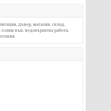
лигация, дънер, магазин, склад,
, голям пън, недовършена работа,
източник