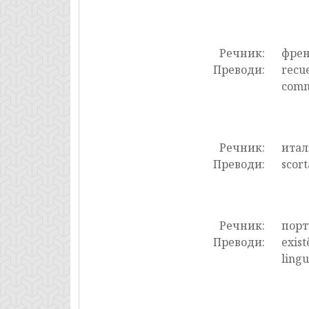
Речник:
фре
Преводи:
recue
comma
Речник:
итал
Преводи:
scort
Речник:
порт
Преводи:
exist
ling