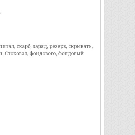
n
итал, скарб, заряд, резерв, скрывать,
ии, Стоковая, фондового, фондовый