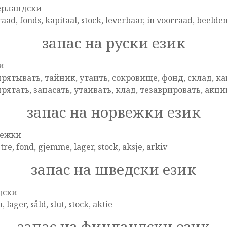
ерландски
aad, fonds, kapitaal, stock, leverbaar, in voorraad, beelde
запас на руски език
и
рятывать, тайник, утаить, сокровище, фонд, склад, кап
рятать, запасать, утаивать, клад, тезаврировать, акц
запас на норвежки език
вежки
re, fond, gjemme, lager, stock, aksje, arkiv
запас на шведски език
дски
, lager, såld, slut, stock, aktie
запас на финландски език