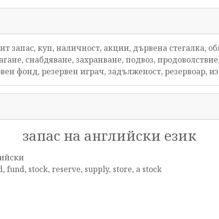
т запас, куп, наличност, акции, дървена стегалка, об
гане, снабдяване, захранване, подвоз, продоволствие
ервен фонд, резервен играч, задълженост, резервоар, 
запас на английски език
ийски
, fund, stock, reserve, supply, store, a stock