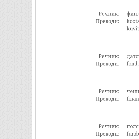
Речник:
фин
Преводи:
koota
kuvit
Речник:
датс
Преводи:
fond,
Речник:
чеш
Преводи:
finan
Речник:
полс
Преводи:
fundu