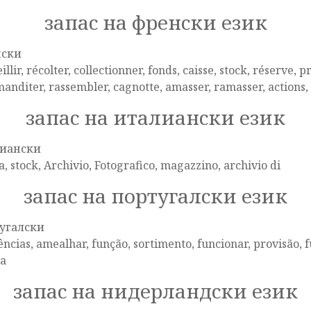
запас на френски език
нски
illir, récolter, collectionner, fonds, caisse, stock, réserve, 
nditer, rassembler, cagnotte, amasser, ramasser, actions, 
запас на италиански език
иански
a, stock, Archivio, Fotografico, magazzino, archivio di
запас на португалски език
угалски
ências, amealhar, função, sortimento, funcionar, provisão, f
ua
запас на нидерландски език