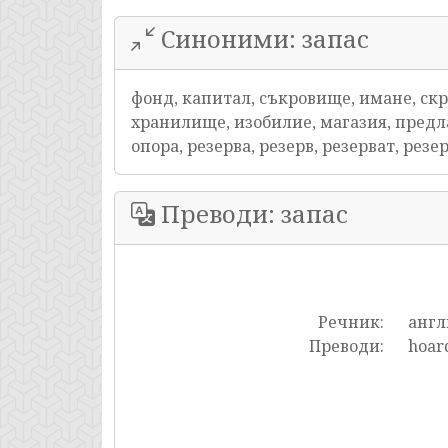
Синоними: запас
фонд, капитал, съкровище, имане, скри
хранилище, изобилие, магазия, предла
опора, резерва, резерв, резерват, рез
Преводи: запас
Речник:
англ
Преводи:
hoard