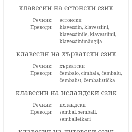
клавесин на естонски език
Речник:
естонски
Преводи:
klavessiin, klavessiini,
klavessiinile, klavessiinil,
klavessiinimängija
клавесин на хърватски език
Речник:
хърватски
Преводи:
čembalo, cimbala, čembalu,
čembalist, čembalistička
клавесин на исландски език
Речник:
исландски
Преводи:
sembal, semball,
semballeikari
клавесин на литовски език