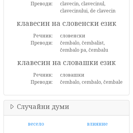
Преводи:
clavecin, clavecinul,
clavecinului, de clavecin
клавесин на словенски език
Речник:
словенски
Преводи:
čembalo, čembalist,
čembalo pa, čembalu
клавесин на словашки език
Речник:
словашки
Преводи:
čembalo, cembalo, čembale
Случайни думи
весело
влияние