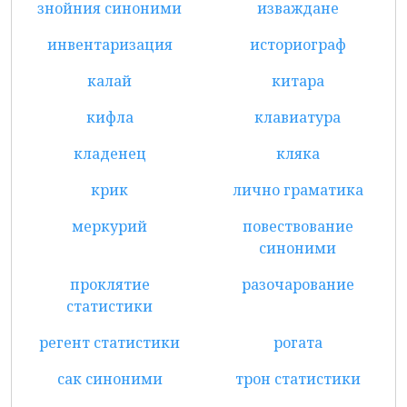
знойния синоними
изваждане
инвентаризация
историограф
калай
китара
кифла
клавиатура
кладенец
кляка
крик
лично граматика
меркурий
повествование
синоними
проклятие
разочарование
статистики
регент статистики
рогата
сак синоними
трон статистики