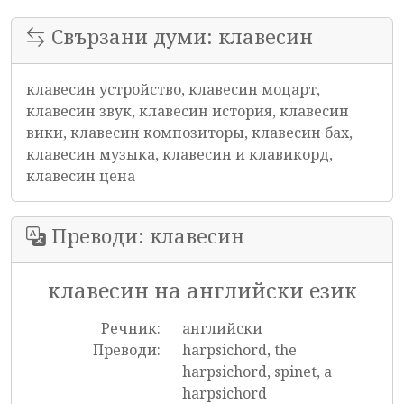
Свързани думи: клавесин
клавесин устройство, клавесин моцарт,
клавесин звук, клавесин история, клавесин
вики, клавесин композиторы, клавесин бах,
клавесин музыка, клавесин и клавикорд,
клавесин цена
Преводи: клавесин
клавесин на английски език
Речник:
английски
Преводи:
harpsichord, the
harpsichord, spinet, a
harpsichord