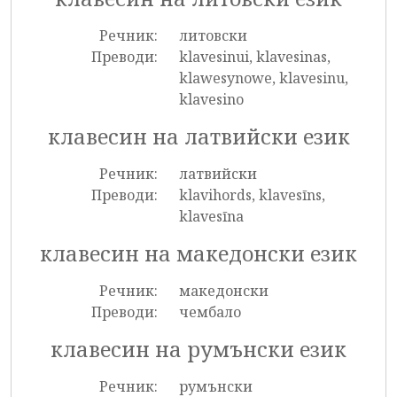
Речник:
литовски
Преводи:
klavesinui, klavesinas,
klawesynowe, klavesinu,
klavesino
клавесин на латвийски език
Речник:
латвийски
Преводи:
klavihords, klavesīns,
klavesīna
клавесин на македонски език
Речник:
македонски
Преводи:
чембало
клавесин на румънски език
Речник:
румънски