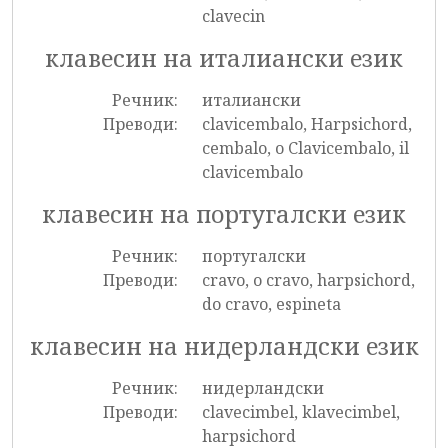
clavecin
клавесин на италиански език
Речник:
италиански
Преводи:
clavicembalo, Harpsichord,
cembalo, o Clavicembalo, il
clavicembalo
клавесин на португалски език
Речник:
португалски
Преводи:
cravo, o cravo, harpsichord,
do cravo, espineta
клавесин на нидерландски език
Речник:
нидерландски
Преводи:
clavecimbel, klavecimbel,
harpsichord