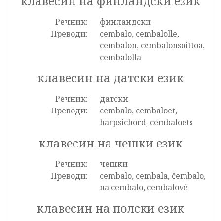
клавесин на финландски език
Речник:
финландски
Преводи:
cembalo, cembalolle,
cembalon, cembalonsoittoa,
cembalolla
клавесин на датски език
Речник:
датски
Преводи:
cembalo, cembaloet,
harpsichord, cembaloets
клавесин на чешки език
Речник:
чешки
Преводи:
cembalo, cembala, čembalo,
na cembalo, cembalové
клавесин на полски език