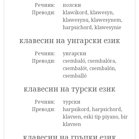
Речник:
полски
Преводи:
klawikord, klawesyn,
klawesynu, klawesynem,
harpsichord, klawesynie
клавесин на унгарски език
Речник:
унгарски
Преводи:
csembaló, csembalóra,
csembalót, csembalón,
csemballó
клавесин на турски език
Речник:
турски
Преводи:
harpsikord, harpsichord,
klavsen, eski tip piyano, bir
klavsen
клавесин на гръцки език