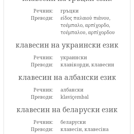
Речник:
гръцки
Преводи:
είδος παλαιού πιάνου,
τσέμπαλο, αρπίχορδο,
τσέμπαλου, αρπίχορδου
клавесин на украински език
Речник:
украински
Преводи:
клавікорди, клавесин
клавесин на албански език
Речник:
албански
Преводи:
klaviçembal
клавесин на беларуски език
Речник:
беларуски
Преводи:
клавесін, клавесіна