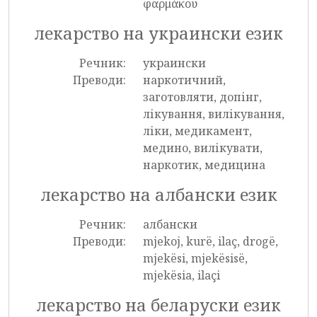
φαρμάκου
лекарство на украински език
Речник:
украински
Преводи:
наркотичний,
заготовляти, допінг,
лікування, вилікування,
ліки, медикамент,
медино, вилікувати,
наркотик, медицина
лекарство на албански език
Речник:
албански
Преводи:
mjekoj, kurë, ilaç, drogë,
mjekësi, mjekësisë,
mjekësia, ilaçi
лекарство на беларуски език