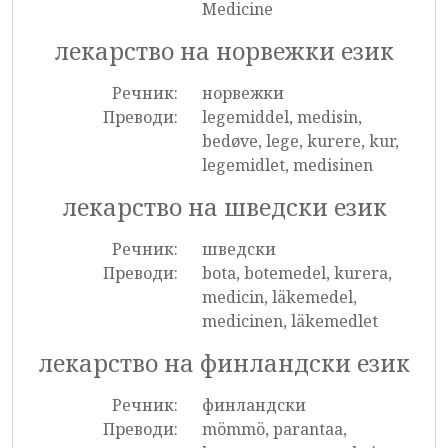
Medicine
лекарство на норвежки език
Речник:
норвежки
Преводи:
legemiddel, medisin,
bedøve, lege, kurere, kur,
legemidlet, medisinen
лекарство на шведски език
Речник:
шведски
Преводи:
bota, botemedel, kurera,
medicin, läkemedel,
medicinen, läkemedlet
лекарство на финландски език
Речник:
финландски
Преводи:
mömmö, parantaa,