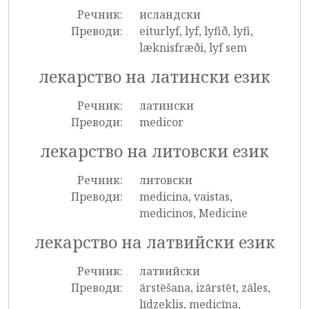
Речник:
исландски
Преводи:
eiturlyf, lyf, lyfið, lyfi,
læknisfræði, lyf sem
лекарство на латински език
Речник:
латински
Преводи:
medicor
лекарство на литовски език
Речник:
литовски
Преводи:
medicina, vaistas,
medicinos, Medicine
лекарство на латвийски език
Речник:
латвийски
Преводи:
ārstēšana, izārstēt, zāles,
līdzeklis, medicīna,