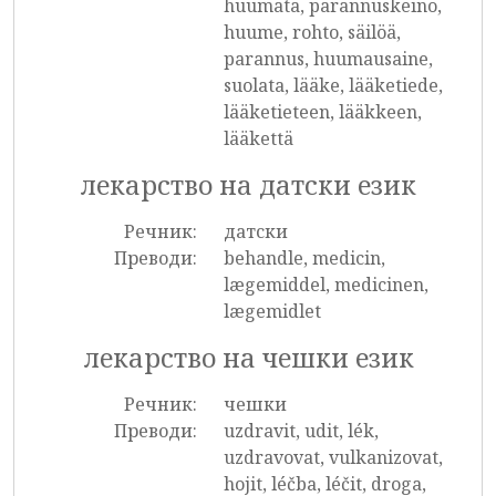
huumata, parannuskeino,
huume, rohto, säilöä,
parannus, huumausaine,
suolata, lääke, lääketiede,
lääketieteen, lääkkeen,
lääkettä
лекарство на датски език
Речник:
датски
Преводи:
behandle, medicin,
lægemiddel, medicinen,
lægemidlet
лекарство на чешки език
Речник:
чешки
Преводи:
uzdravit, udit, lék,
uzdravovat, vulkanizovat,
hojit, léčba, léčit, droga,