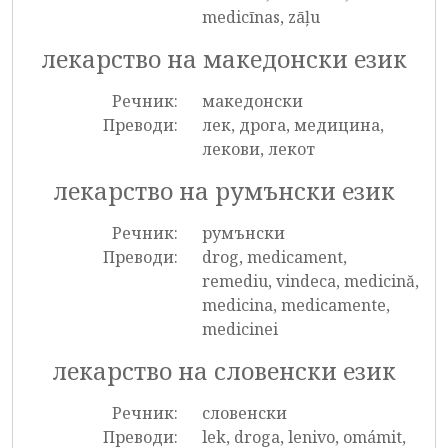
medicīnas, zāļu
лекарство на македонски език
Речник:
македонски
Преводи:
лек, дрога, медицина,
лекови, лекот
лекарство на румънски език
Речник:
румънски
Преводи:
drog, medicament,
remediu, vindeca, medicină,
medicina, medicamente,
medicinei
лекарство на словенски език
Речник:
словенски
Преводи:
lek, droga, lenivo, omámit,