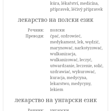
kúra, lékařství, medicína,
přípravek, léčivý přípravek
лекарство на полски език
Речник:
полски
Преводи:
ćpać, ozdrowieć,
medykament, lek, wędzić,
marynować, narkotyzować,
wulkanizacja,
wulkanizować, leczyć,
utwardzanie, leczenie, solić,
uzdrawiać, wykurować,
kuracja, medycyna,
lekarstwo, medycyny,
lekiem
лекарство на унгарски език
Речник:
унгарски