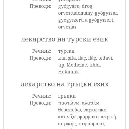
Преводи:
gyógyáru, drog,
orvostudomány, gyógyszer,
gyógyszert, a gyógyszert,
orvoslás
лекарство на турски език
Речник:
турски
Преводи:
kür, şifa, ilaç, ilâç, tedavi,
tıp, Medicine, tıbbı,
Hekimlik
лекарство на гръцки език
Речник:
гръцки
Преводи:
παστώνω, αλατίζω,
θεραπεύω, ναρκωτικό,
καπνίζω, φάρμακο, ιατρική,
ιατρικής, το φάρμακο,