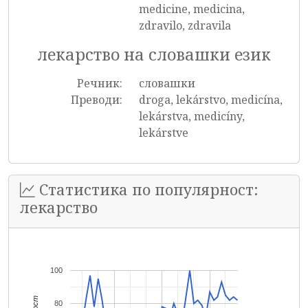
medicine, medicina,
zdravilo, zdravila
лекарство на словашки език
Речник:
словашки
Преводи:
droga, lekárstvo, medicína,
lekárstva, medicíny,
lekárstve
Статистика по популярност:
лекарство
100
80