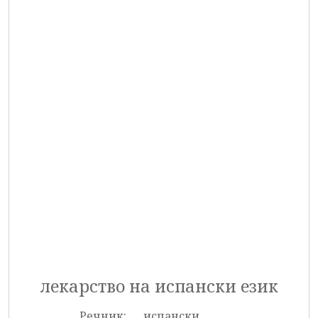
лекарство на испански език
Речник:
испански