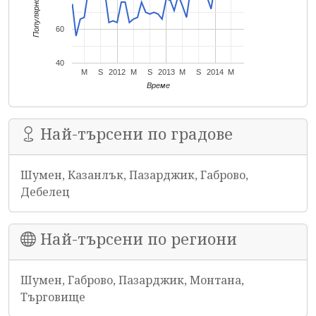
Популярност
60
40
M
S
2012
M
S
2013
M
S
2014
M
Време
Най-търсени по градове
Шумен, Казанлък, Пазарджик, Габрово,
Дебелец
Най-търсени по региони
Шумен, Габрово, Пазарджик, Монтана,
Търговище