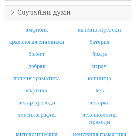
Случайни думи
амфибия
антенна преводи
археология синоними
батерия
болест
брада
добряк
играч
изпечи граматика
кошница
къртица
лев
лекар преводи
лекарка
лексикография
лексикология
преводи
митологическия
ненужния граматика