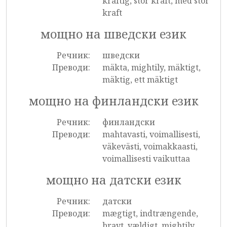
kraftig, stor kraft, med stor
kraft
мощно на шведски език
Речник:
шведски
Преводи:
mäkta, mightily, mäktigt,
mäktig, ett mäktigt
мощно на финландски език
Речник:
финландски
Преводи:
mahtavasti, voimallisesti,
väkevästi, voimakkaasti,
voimallisesti vaikuttaa
мощно на датски език
Речник:
датски
Преводи:
mægtigt, indtrængende,
bravt, vældigt, mightily