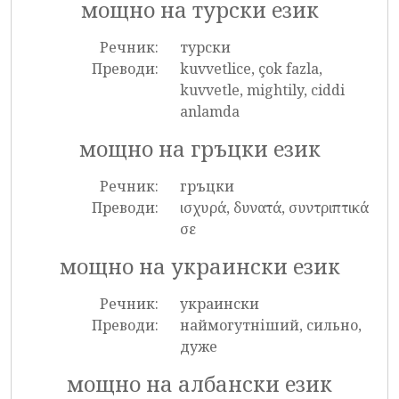
мощно на турски език
Речник:
турски
Преводи:
kuvvetlice, çok fazla,
kuvvetle, mightily, ciddi
anlamda
мощно на гръцки език
Речник:
гръцки
Преводи:
ισχυρά, δυνατά, συντριπτικά
σε
мощно на украински език
Речник:
украински
Преводи:
наймогутніший, сильно,
дуже
мощно на албански език