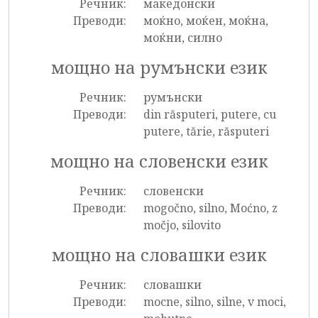
Речник:
македонски
Преводи:
моќно, моќен, моќна,
моќни, силно
мощно на румънски език
Речник:
румънски
Преводи:
din răsputeri, putere, cu
putere, tărie, răsputeri
мощно на словенски език
Речник:
словенски
Преводи:
mogočno, silno, Moćno, z
močjo, silovito
мощно на словашки език
Речник:
словашки
Преводи:
mocne, silno, silne, v moci,