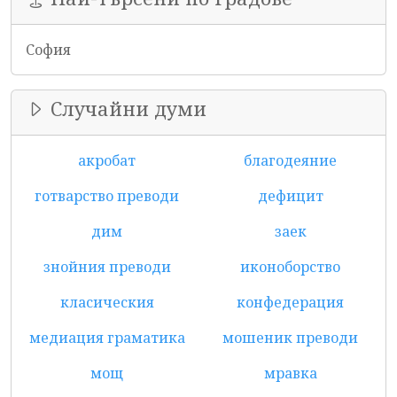
София
Случайни думи
акробат
благодеяние
готварство преводи
дефицит
дим
заек
знойния преводи
иконоборство
класическия
конфедерация
медиация граматика
мошеник преводи
мощ
мравка