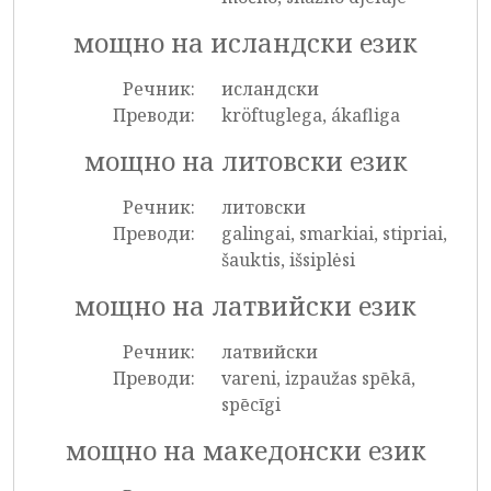
мощно на исландски език
Речник:
исландски
Преводи:
kröftuglega, ákafliga
мощно на литовски език
Речник:
литовски
Преводи:
galingai, smarkiai, stipriai,
šauktis, išsiplėsi
мощно на латвийски език
Речник:
латвийски
Преводи:
vareni, izpaužas spēkā,
spēcīgi
мощно на македонски език