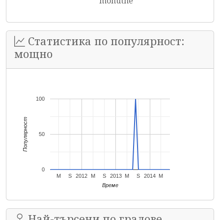
mohutne
Статистика по популярност:
мощно
100
Популярност
50
0
M
S
2012
M
S
2013
M
S
2014
M
Време
Най-търсени по градове