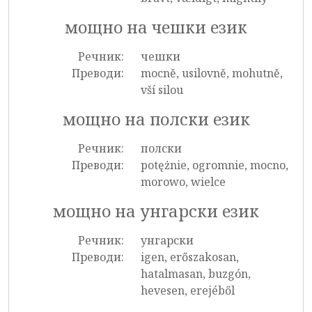
мощно на чешки език
Речник:
чешки
Преводи:
mocně, usilovně, mohutně,
vší silou
мощно на полски език
Речник:
полски
Преводи:
potężnie, ogromnie, mocno,
morowo, wielce
мощно на унгарски език
Речник:
унгарски
Преводи:
igen, erőszakosan,
hatalmasan, buzgón,
hevesen, erejéből