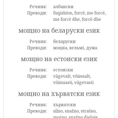
Речник:
албански
Преводи:
fuqishëm, forcë, me forcë,
me forcë dhe, forcë dhe
мощно на беларуски език
Речник:
беларуски
Преводи:
моцна, вельмі, дужа
мощно на естонски език
Речник:
естонски
Преводи:
vägevalt, võimsalt,
võimsasti, vägevasti
мощно на хърватски език
Речник:
хърватски
Преводи:
silno, snažno, strašno,
moćno, snažno djeluje