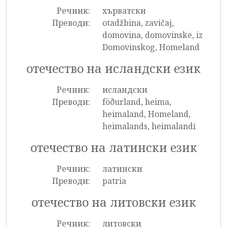
Речник:
хърватски
Преводи:
otadžbina, zavičaj,
domovina, domovinske, iz
Domovinskog, Homeland
отечество на исландски език
Речник:
исландски
Преводи:
föðurland, heima,
heimaland, Homeland,
heimalands, heimalandi
отечество на латински език
Речник:
латински
Преводи:
patria
отечество на литовски език
Речник:
литовски