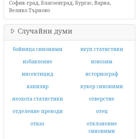
София-град, Благоевград, Бургас, Варна,
Велико Търново
Случайни думи
бойница синоними
вкуп статистики
избавление
извозим
инсектицид
историограф
капиляр
кукер синоними
неохота статистики
отверстие
отделение преводи
отец
отказ
отклонение
синоними