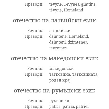
Преводи:
tėvynė, Tėvynės, gimtinė,
tėvynę, Homeland
отечество на латвийски език
Речник:
латвийски
Преводи:
dzimtene, Homeland,
dzimteni, dzimtenes,
tēvzemes
отечество на македонски език
Речник:
македонски
Преводи:
татковина, татковината,
роден крај
отечество на румънски език
Речник:
румънски
Преводи:
patrie, patria, patriei