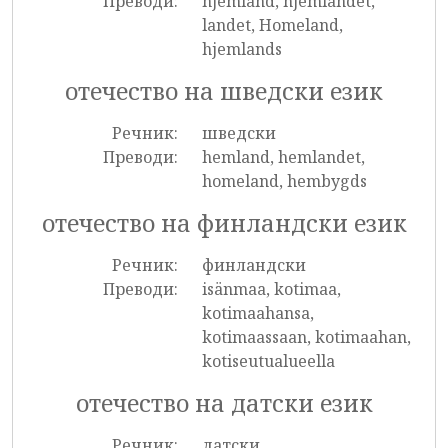
Преводи:
hjemland, hjemlandet,
landet, Homeland,
hjemlands
отечество на шведски език
Речник:
шведски
Преводи:
hemland, hemlandet,
homeland, hembygds
отечество на финландски език
Речник:
финландски
Преводи:
isänmaa, kotimaa,
kotimaahansa,
kotimaassaan, kotimaahan,
kotiseutualueella
отечество на датски език
Речник:
датски