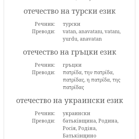
отечество на турски език
Речник:
турски
Преводи:
vatan, anavatanı, vatanı,
yurdu, anavatan
отечество на гръцки език
Речник:
гръцки
Преводи:
πατρίδα, την πατρίδα,
πατρίδας, η πατρίδα, της
πατρίδας
отечество на украински език
Речник:
украински
Преводи:
батьківщина, Родина,
Росія, Родіна,
Батьківщино