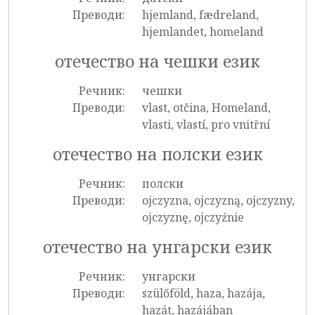
Преводи:
hjemland, fædreland,
hjemlandet, homeland
отечество на чешки език
Речник:
чешки
Преводи:
vlast, otčina, Homeland,
vlasti, vlastí, pro vnitřní
отечество на полски език
Речник:
полски
Преводи:
ojczyzna, ojczyzną, ojczyzny,
ojczyznę, ojczyźnie
отечество на унгарски език
Речник:
унгарски
Преводи:
szülőföld, haza, hazája,
hazát, hazájában