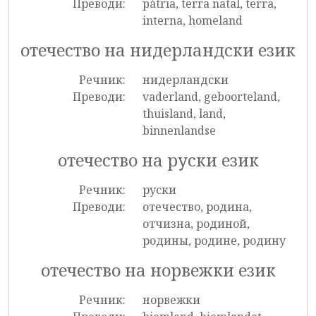
Преводи:
pátria, terra natal, terra,
interna, homeland
отечество на нидерландски език
Речник:
нидерландски
Преводи:
vaderland, geboorteland,
thuisland, land,
binnenlandse
отечество на руски език
Речник:
руски
Преводи:
отечество, родина,
отчизна, родиной,
родины, родине, родину
отечество на норвежки език
Речник:
норвежки