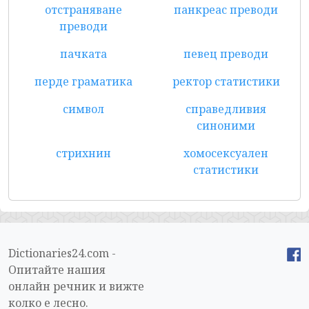
отстраняване
панкреас преводи
преводи
пачката
певец преводи
перде граматика
ректор статистики
символ
справедливия
синоними
стрихнин
хомосексуален
статистики
Dictionaries24.com -
Опитайте нашия
онлайн речник и вижте
колко е лесно.