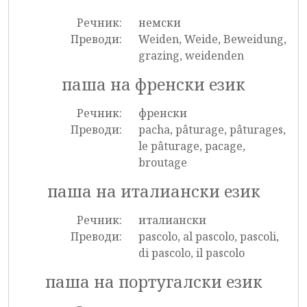
Речник:
немски
Преводи:
Weiden, Weide, Beweidung,
grazing, weidenden
паша на френски език
Речник:
френски
Преводи:
pacha, pâturage, pâturages,
le pâturage, pacage,
broutage
паша на италиански език
Речник:
италиански
Преводи:
pascolo, al pascolo, pascoli,
di pascolo, il pascolo
паша на португалски език