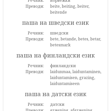
Речник:
норвежки
Преводи:
beite, beiting, beiter,
beitende
паша на шведски език
Речник:
шведски
Преводи:
bete, betande, betes, betar,
betesmark
паша на финландски език
Речник:
финландски
Преводи:
laidunmaa, laiduntaminen,
laiduntamisen, grazing,
laiduntamiseen
паша на датски език
Речник:
датски
Преводи:
græsning, afgræsning,