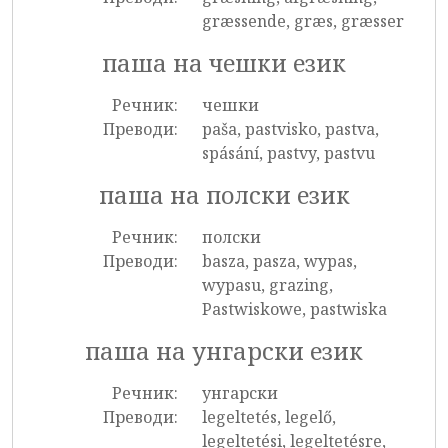
græssende, græs, græsser
паша на чешки език
Речник:
чешки
Преводи:
paša, pastvisko, pastva,
spásání, pastvy, pastvu
паша на полски език
Речник:
полски
Преводи:
basza, pasza, wypas,
wypasu, grazing,
Pastwiskowe, pastwiska
паша на унгарски език
Речник:
унгарски
Преводи:
legeltetés, legelő,
legeltetési, legeltetésre,