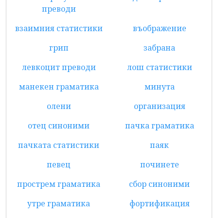
преводи
взаимния статистики
въображение
грип
забрана
левкоцит преводи
лош статистики
манекен граматика
минута
олени
организация
отец синоними
пачка граматика
пачката статистики
паяк
певец
починете
прострем граматика
сбор синоними
утре граматика
фортификация