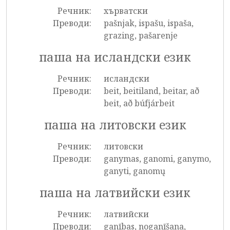
Речник:
хърватски
Преводи:
pašnjak, ispašu, ispaša,
grazing, pašarenje
паша на исландски език
Речник:
исландски
Преводи:
beit, beitiland, beitar, að
beit, að búfjárbeit
паша на литовски език
Речник:
литовски
Преводи:
ganymas, ganomi, ganymo,
ganyti, ganomų
паша на латвийски език
Речник:
латвийски
Преводи:
ganības, noganīšana,