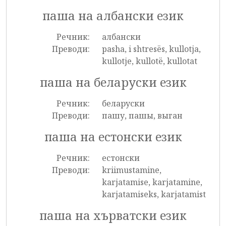
паша на албански език
Речник:
албански
Преводи:
pasha, i shtresës, kullotja,
kullotje, kullotë, kullotat
паша на беларуски език
Речник:
беларуски
Преводи:
пашу, пашы, выган
паша на естонски език
Речник:
естонски
Преводи:
kriimustamine,
karjatamise, karjatamine,
karjatamiseks, karjatamist
паша на хърватски език