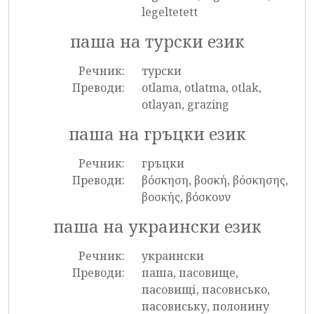
legeltetett
паша на турски език
Речник:
турски
Преводи:
otlama, otlatma, otlak,
otlayan, grazing
паша на гръцки език
Речник:
гръцки
Преводи:
βόσκηση, βοσκή, βόσκησης,
βοσκής, βόσκουν
паша на украински език
Речник:
украински
Преводи:
паша, пасовище,
пасовищі, пасовисько,
пасовиську, полонину