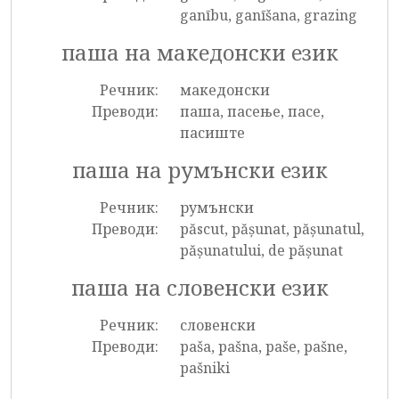
ganību, ganīšana, grazing
паша на македонски език
Речник:
македонски
Преводи:
паша, пасење, пасе,
пасиште
паша на румънски език
Речник:
румънски
Преводи:
păscut, pășunat, pășunatul,
pășunatului, de pășunat
паша на словенски език
Речник:
словенски
Преводи:
paša, pašna, paše, pašne,
pašniki