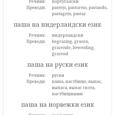
Речник:
португалски
Преводи:
pastejo, pastoreio, pastando,
pastagem, pastar
паша на нидерландски език
Речник:
нидерландски
Преводи:
begrazing, grazen,
grazende, beweiding,
grazend
паша на руски език
Речник:
руски
Преводи:
паша, пастбище, выпас,
выпаса, выпас скота,
пастбищными
паша на норвежки език