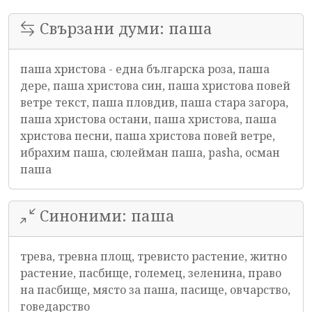
Свързани думи: паша
паша христова - една българска роза, паша
дере, паша христова син, паша христова повей
ветре текст, паша пловдив, паша стара загора,
паша христова остани, паша христова, паша
христова песни, паша христова повей ветре,
ибрахим паша, сюлейман паша, pasha, осман
паша
Синоними: паша
трева, тревна площ, тревисто растение, житно
растение, пасбище, големец, зеленина, право
на пасбище, място за паша, пасище, овчарство,
говедарство