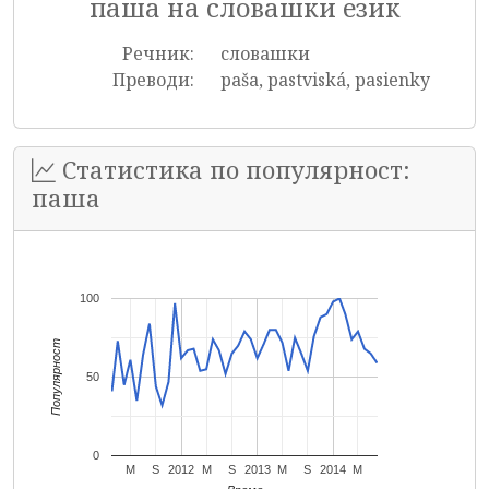
паша на словашки език
Речник:
словашки
Преводи:
paša, pastviská, pasienky
Статистика по популярност:
паша
100
Популярност
50
0
M
S
2012
M
S
2013
M
S
2014
M