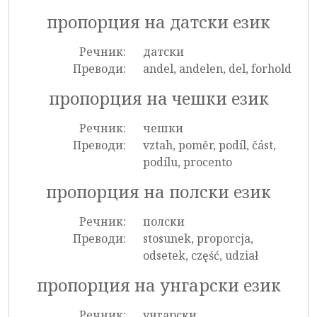
пропорция на датски език
Речник:
датски
Преводи:
andel, andelen, del, forhold
пропорция на чешки език
Речник:
чешки
Преводи:
vztah, poměr, podíl, část,
podílu, procento
пропорция на полски език
Речник:
полски
Преводи:
stosunek, proporcja,
odsetek, część, udział
пропорция на унгарски език
Речник:
унгарски