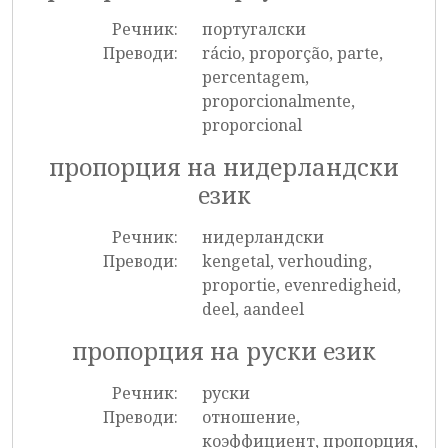
Речник:
португалски
Преводи:
rácio, proporção, parte,
percentagem,
proporcionalmente,
proporcional
пропорция на нидерландски
език
Речник:
нидерландски
Преводи:
kengetal, verhouding,
proportie, evenredigheid,
deel, aandeel
пропорция на руски език
Речник:
руски
Преводи:
отношение,
коэффициент, пропорция,