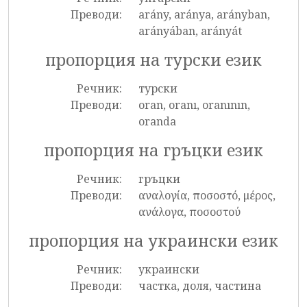
Преводи:
arány, aránya, arányban,
arányában, arányát
пропорция на турски език
Речник:
турски
Преводи:
oran, oranı, oranının,
oranda
пропорция на гръцки език
Речник:
гръцки
Преводи:
αναλογία, ποσοστό, μέρος,
ανάλογα, ποσοστού
пропорция на украински език
Речник:
украински
Преводи:
частка, доля, частина