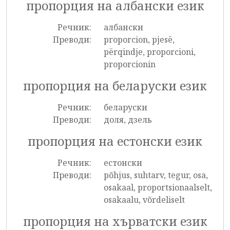
пропорция на албански език
Речник:
албански
Преводи:
proporcion, pjesë,
përqindje, proporcioni,
proporcionin
пропорция на беларуски език
Речник:
беларуски
Преводи:
доля, дзель
пропорция на естонски език
Речник:
естонски
Преводи:
põhjus, suhtarv, tegur, osa,
osakaal, proportsionaalselt,
osakaalu, võrdeliselt
пропорция на хърватски език