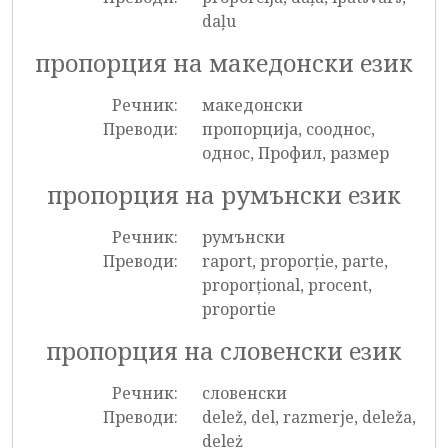
daļu
пропорция на македонски език
Речник:
македонски
Преводи:
пропорција, сооднос,
однос, Профил, размер
пропорция на румънски език
Речник:
румънски
Преводи:
raport, proporție, parte,
proporțional, procent,
proportie
пропорция на словенски език
Речник:
словенски
Преводи:
delež, del, razmerje, deleža,
deleż