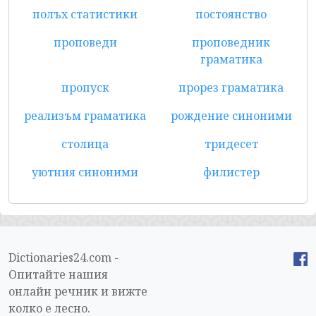
полъх статистики
постоянство
проповеди
проповедник
граматика
пропуск
прорез граматика
реализъм граматика
рождение синоними
столица
тридесет
уютния синоними
филистер
Dictionaries24.com -
Опитайте нашия
онлайн речник и вижте
колко е лесно.