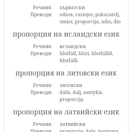
Речник:
хърватски
Преводи:
odnos, razmjer, pokazatelj,
omjer, proporcija, udio, dio
пропорция на исландски език
Речник:
исландски
Преводи:
hlutfall, hluti, hlutfallið,
hlutfalli
пропорция на литовски език
Речник:
литовски
Преводи:
dalis, dalį, santykis,
proporcija
пропорция на латвийски език
Речник:
латвийски
Преводи:
proporcija, daļa, īpatsvars,