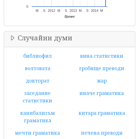
0
M
S
2012
M
S
2013
M
S
2014
M
Време
Случайни думи
библиофил
вина статистики
волтовата
гробище преводи
докторат
жар
заседание
иначе граматика
статистики
канибализъм
китара граматика
граматика
мечти граматика
печена преводи