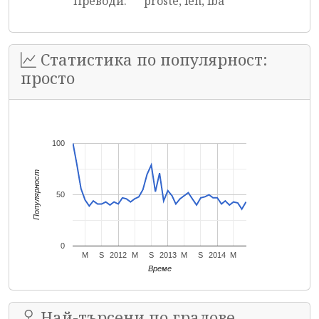
Преводи:
proste, len, iba
Статистика по популярност:
просто
100
Популярност
50
0
M
S
2012
M
S
2013
M
S
2014
M
Време
Най-търсени по градове