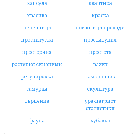
капсула
квартира
красиво
краска
пепелница
пословица преводи
проститутка
проституция
просторния
простота
растения синоними
рахит
регулировка
самоанализ
самураи
скулптура
търпение
ура-патриот
статистики
фауна
хубавка