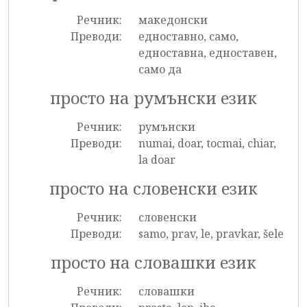
Речник:
македонски
Преводи:
едноставно, само,
едноставна, едноставен,
само да
просто на румънски език
Речник:
румънски
Преводи:
numai, doar, tocmai, chiar,
la doar
просто на словенски език
Речник:
словенски
Преводи:
samo, prav, le, pravkar, šele
просто на словашки език
Речник:
словашки