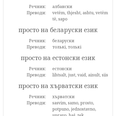
Речник:
албански
Преводи:
vetëm, thjesht, ashtu, vetëm
të, sapo
просто на беларуски език
Речник:
беларуски
Преводи:
толькi, толькі
просто на естонски език
Речник:
естонски
Преводи:
lihtsalt, just, vaid, ainult, siis
просто на хърватски език
Речник:
хърватски
Преводи:
sasvim, samo, prosto,
potpuno, jednostavno,
upravo, baš, tek