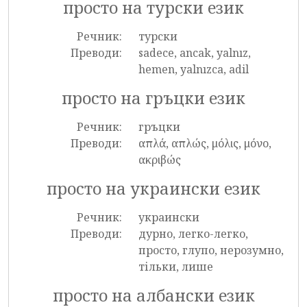
просто на турски език
Речник:
турски
Преводи:
sadece, ancak, yalnız,
hemen, yalnızca, adil
просто на гръцки език
Речник:
гръцки
Преводи:
απλά, απλώς, μόλις, μόνο,
ακριβώς
просто на украински език
Речник:
украински
Преводи:
дурно, легко-легко,
просто, глупо, нерозумно,
тільки, лише
просто на албански език