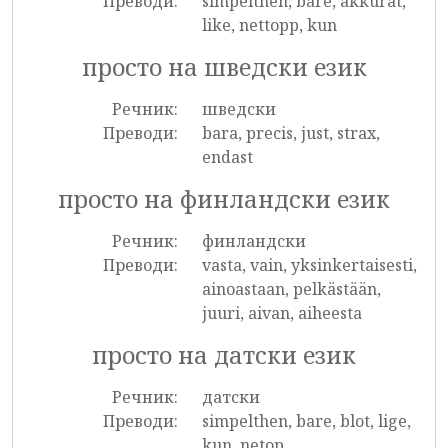
Преводи:
simpelthen, bare, akkurat,
like, nettopp, kun
просто на шведски език
Речник:
шведски
Преводи:
bara, precis, just, strax,
endast
просто на финландски език
Речник:
финландски
Преводи:
vasta, vain, yksinkertaisesti,
ainoastaan, pelkästään,
juuri, aivan, aiheesta
просто на датски език
Речник:
датски
Преводи:
simpelthen, bare, blot, lige,
kun, netop