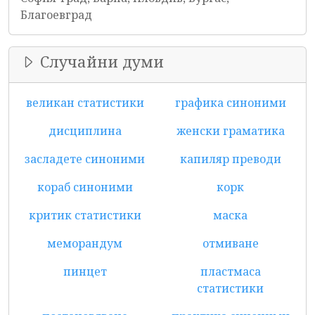
Благоевград
Случайни думи
великан статистики
графика синоними
дисциплина
женски граматика
засладете синоними
капиляр преводи
кораб синоними
корк
критик статистики
маска
меморандум
отмиване
пинцет
пластмаса
статистики