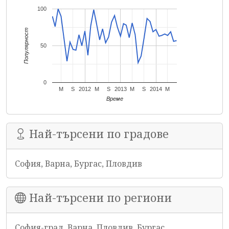
100
Популярност
50
0
M
S
2012
M
S
2013
M
S
2014
M
Време
Най-търсени по градове
София, Варна, Бургас, Пловдив
Най-търсени по региони
София-град, Варна, Пловдив, Бургас,