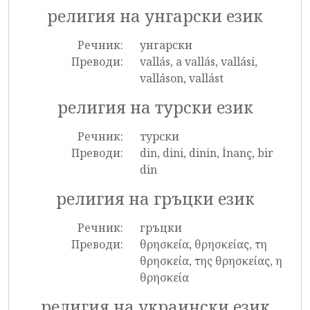
религия на унгарски език
Речник:
унгарски
Преводи:
vallás, a vallás, vallási,
valláson, vallást
религия на турски език
Речник:
турски
Преводи:
din, dini, dinin, İnanç, bir
din
религия на гръцки език
Речник:
гръцки
Преводи:
θρησκεία, θρησκείας, τη
θρησκεία, της θρησκείας, η
θρησκεία
религия на украински език