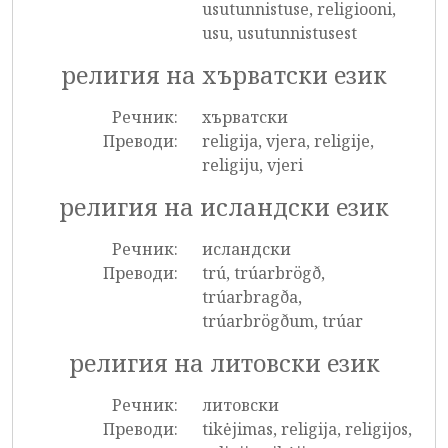
usutunnistuse, religiooni,
usu, usutunnistusest
религия на хърватски език
Речник:
хърватски
Преводи:
religija, vjera, religije,
religiju, vjeri
религия на исландски език
Речник:
исландски
Преводи:
trú, trúarbrögð,
trúarbragða,
trúarbrögðum, trúar
религия на литовски език
Речник:
литовски
Преводи:
tikėjimas, religija, religijos,