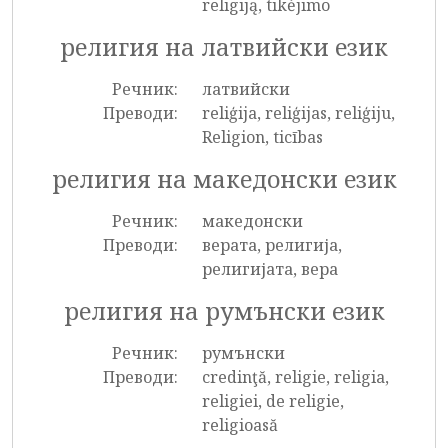
religiją, tikėjimo
религия на латвийски език
Речник:
латвийски
Преводи:
reliģija, reliģijas, reliģiju,
Religion, ticības
религия на македонски език
Речник:
македонски
Преводи:
верата, религија,
религијата, вера
религия на румънски език
Речник:
румънски
Преводи:
credinţă, religie, religia,
religiei, de religie,
religioasă