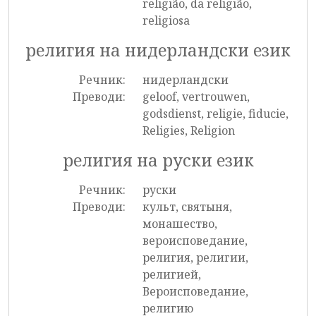
religião, da religião,
religiosa
религия на нидерландски език
Речник:
нидерландски
Преводи:
geloof, vertrouwen,
godsdienst, religie, fiducie,
Religies, Religion
религия на руски език
Речник:
руски
Преводи:
культ, святыня,
монашество,
вероисповедание,
религия, религии,
религией,
Вероисповедание,
религию