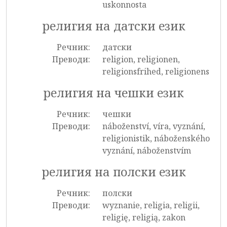
uskonnosta
религия на датски език
Речник:
датски
Преводи:
religion, religionen,
religionsfrihed, religionens
религия на чешки език
Речник:
чешки
Преводи:
náboženství, víra, vyznání,
religionistik, náboženského
vyznání, náboženstvím
религия на полски език
Речник:
полски
Преводи:
wyznanie, religia, religii,
religię, religią, zakon