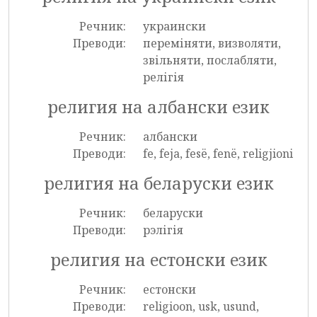
Речник:
украински
Преводи:
переміняти, визволяти,
звільняти, послабляти,
релігія
религия на албански език
Речник:
албански
Преводи:
fe, feja, fesë, fenë, religjioni
религия на беларуски език
Речник:
беларуски
Преводи:
рэлігія
религия на естонски език
Речник:
естонски
Преводи:
religioon, usk, usund,