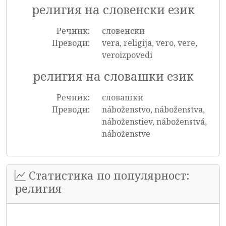
религия на словенски език
Речник:
словенски
Преводи:
vera, religija, vero, vere,
veroizpovedi
религия на словашки език
Речник:
словашки
Преводи:
náboženstvo, náboženstva,
náboženstiev, náboženstvá,
náboženstve
Статистика по популярност:
религия