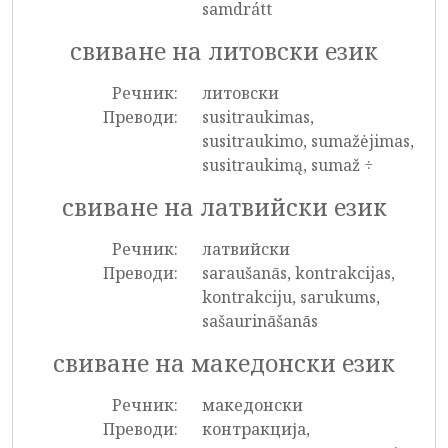
samdrátt
свиване на литовски език
Речник:
литовски
Преводи:
susitraukimas,
susitraukimo, sumažėjimas,
susitraukimą, sumaž ÷
свиване на латвийски език
Речник:
латвийски
Преводи:
saraušanās, kontrakcijas,
kontrakciju, sarukums,
sašaurināšanās
свиване на македонски език
Речник:
македонски
Преводи:
контракција,