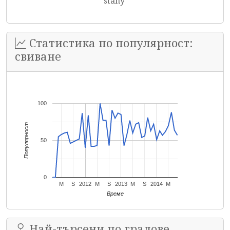
sťahy
Статистика по популярност:
свиване
100
Популярност
50
0
M
S
2012
M
S
2013
M
S
2014
M
Време
Най-търсени по градове