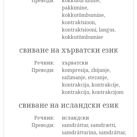
Преводи:
kokkusurumine,
pakkimine,
kokkutõmbumine,
kontraktsioon,
kontraktsiooni, langus,
kokkutõmbumise
свиване на хърватски език
Речник:
хърватски
Преводи:
kompresija, zbijanje,
sažimanje, stezanje,
kontrakcija, kontrakcije,
kontrakciju, kontrakcijom
свиване на исландски език
Речник:
исландски
Преводи:
samdráttur, samdrætti,
samdrátturinn, samdráttar,