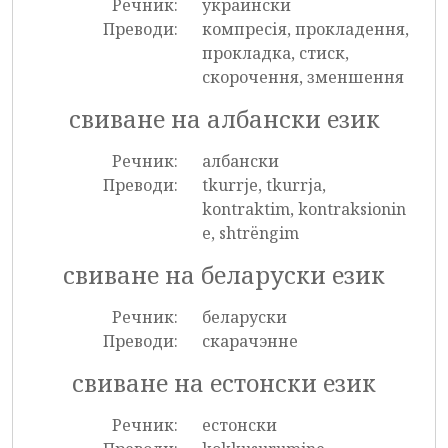
Речник:
украински
Преводи:
компресія, прокладення,
прокладка, стиск,
скорочення, зменшення
свиване на албански език
Речник:
албански
Преводи:
tkurrje, tkurrja,
kontraktim, kontraksionin
e, shtrëngim
свиване на беларуски език
Речник:
беларуски
Преводи:
скарачэнне
свиване на естонски език
Речник:
естонски