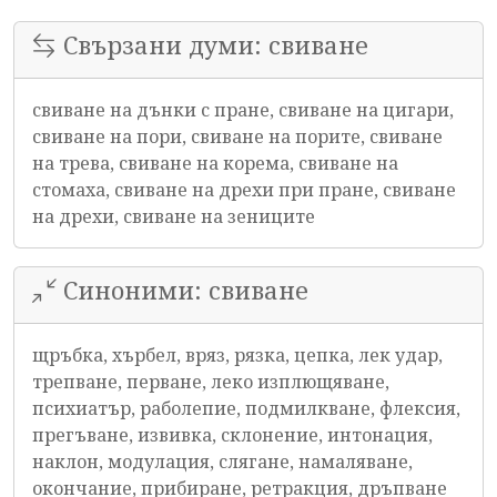
Свързани думи: свиване
свиване на дънки с пране, свиване на цигари,
свиване на пори, свиване на порите, свиване
на трева, свиване на корема, свиване на
стомаха, свиване на дрехи при пране, свиване
на дрехи, свиване на зениците
Синоними: свиване
щръбка, хърбел, вряз, рязка, цепка, лек удар,
трепване, перване, леко изплющяване,
психиатър, раболепие, подмилкване, флексия,
прегъване, извивка, склонение, интонация,
наклон, модулация, слягане, намаляване,
окончание, прибиране, ретракция, дръпване