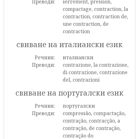
Преводи:
serrement, pression,
compactage, contraction, la
contraction, contraction de,
une contraction, de
contraction
свиване на италиански език
Речник:
италиански
Преводи:
contrazione, la contrazione,
di contrazione, contrazione
del, contrazioni
свиване на португалски език
Речник:
португалски
Преводи:
compressão, compactação,
contração, contracção, a
contração, de contração,
contração do