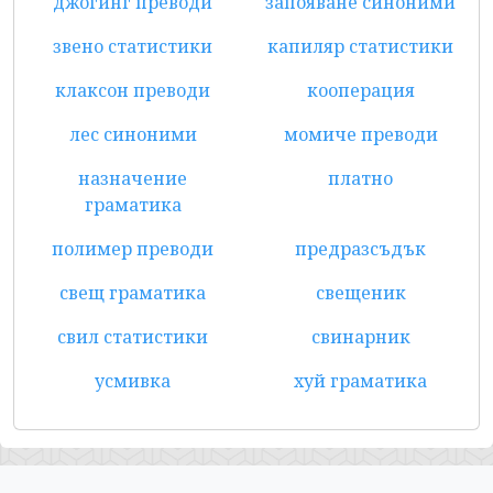
джогинг преводи
запояване синоними
звено статистики
капиляр статистики
клаксон преводи
кооперация
лес синоними
момиче преводи
назначение
платно
граматика
полимер преводи
предразсъдък
свещ граматика
свещеник
свил статистики
свинарник
усмивка
хуй граматика