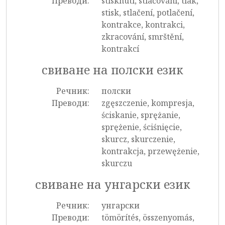
Преводи:
stisknutí, stlačování, tlak,
stisk, stlačení, potlačení,
kontrakce, kontrakci,
zkracování, smrštění,
kontrakcí
свиване на полски език
Речник:
полски
Преводи:
zgęszczenie, kompresja,
ściskanie, sprężanie,
sprężenie, ściśnięcie,
skurcz, skurczenie,
kontrakcja, przewężenie,
skurczu
свиване на унгарски език
Речник:
унгарски
Преводи:
tömörítés, összenyomás,