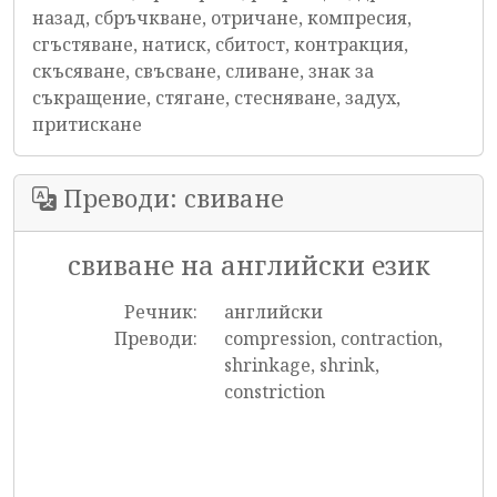
назад, сбръчкване, отричане, компресия,
сгъстяване, натиск, сбитост, контракция,
скъсяване, свъсване, сливане, знак за
съкращение, стягане, стесняване, задух,
притискане
Преводи: свиване
свиване на английски език
Речник:
английски
Преводи:
compression, contraction,
shrinkage, shrink,
constriction