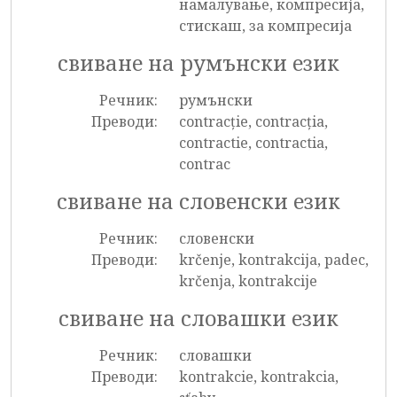
намалување, компресија,
стискаш, за компресија
свиване на румънски език
Речник:
румънски
Преводи:
contracție, contracția,
contractie, contractia,
contrac
свиване на словенски език
Речник:
словенски
Преводи:
krčenje, kontrakcija, padec,
krčenja, kontrakcije
свиване на словашки език
Речник:
словашки
Преводи:
kontrakcie, kontrakcia,