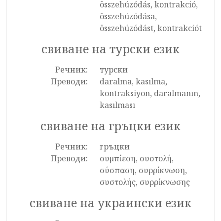
összehúzódás, kontrakció,
összehúzódása,
összehúzódást, kontrakciót
свиване на турски език
Речник:
турски
Преводи:
daralma, kasılma,
kontraksiyon, daralmanın,
kasılması
свиване на гръцки език
Речник:
гръцки
Преводи:
συμπίεση, συστολή,
σύσπαση, συρρίκνωση,
συστολής, συρρίκνωσης
свиване на украински език