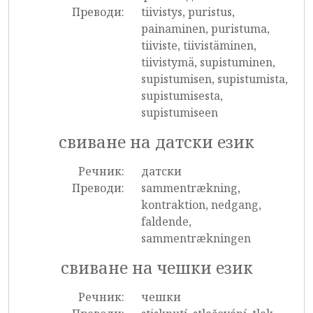
Преводи:
tiivistys, puristus,
painaminen, puristuma,
tiiviste, tiivistäminen,
tiivistymä, supistuminen,
supistumisen, supistumista,
supistumisesta,
supistumiseen
свиване на датски език
Речник:
датски
Преводи:
sammentrækning,
kontraktion, nedgang,
faldende,
sammentrækningen
свиване на чешки език
Речник:
чешки