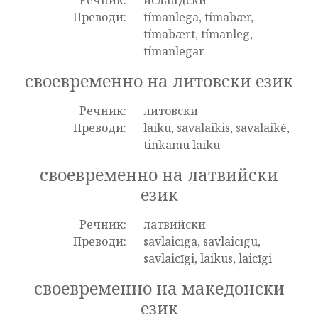
Речник:
исландски
Преводи:
tímanlega, tímabær,
tímabært, tímanleg,
tímanlegar
своевременно на литовски език
Речник:
литовски
Преводи:
laiku, savalaikis, savalaikė,
tinkamu laiku
своевременно на латвийски
език
Речник:
латвийски
Преводи:
savlaicīga, savlaicīgu,
savlaicīgi, laikus, laicīgi
своевременно на македонски
език