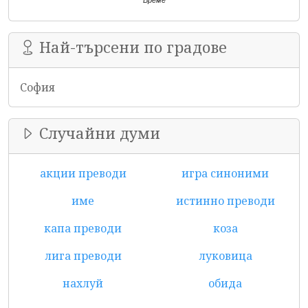
Време
Най-търсени по градове
София
Случайни думи
акции преводи
игра синоними
име
истинно преводи
капа преводи
коза
лига преводи
луковица
нахлуй
обида