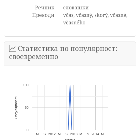
Речник:
словашки
Преводи:
včas, včasný, skorý, včasné,
včasného
Статистика по популярност:
своевременно
100
Популярност
50
0
M
S
2012
M
S
2013
M
S
2014
M