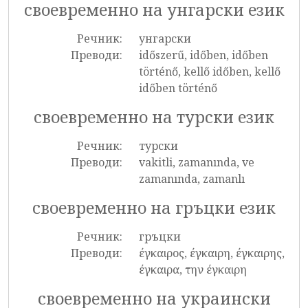
своевременно на унгарски език
Речник:
унгарски
Преводи:
időszerű, időben, időben
történő, kellő időben, kellő
időben történő
своевременно на турски език
Речник:
турски
Преводи:
vakitli, zamanında, ve
zamanında, zamanlı
своевременно на гръцки език
Речник:
гръцки
Преводи:
έγκαιρος, έγκαιρη, έγκαιρης,
έγκαιρα, την έγκαιρη
своевременно на украински