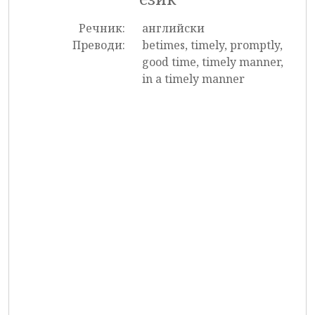
Речник:
английски
Преводи:
betimes, timely, promptly,
good time, timely manner,
in a timely manner