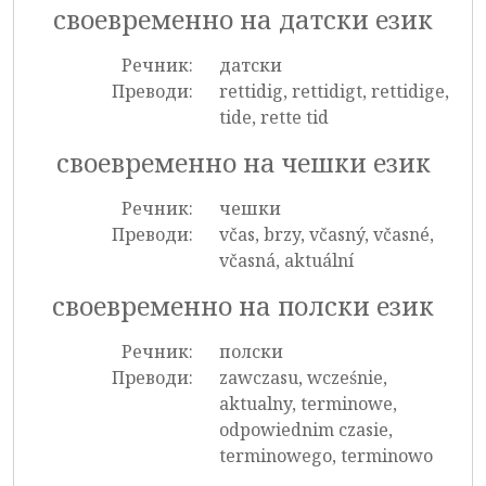
своевременно на датски език
Речник:
датски
Преводи:
rettidig, rettidigt, rettidige,
tide, rette tid
своевременно на чешки език
Речник:
чешки
Преводи:
včas, brzy, včasný, včasné,
včasná, aktuální
своевременно на полски език
Речник:
полски
Преводи:
zawczasu, wcześnie,
aktualny, terminowe,
odpowiednim czasie,
terminowego, terminowo