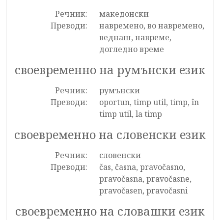
Речник:
македонски
Преводи:
навремено, во навремено,
веднаш, навреме,
догледно време
своевременно на румънски език
Речник:
румънски
Преводи:
oportun, timp util, timp, în
timp util, la timp
своевременно на словенски език
Речник:
словенски
Преводи:
čas, časna, pravočasno,
pravočasna, pravočasne,
pravočasen, pravočasni
своевременно на словашки език