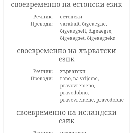
своевременно на естонски език
Речник:
естонски
Преводи:
varakult, õigeaegne,
õigeaegselt, õigeaegse,
õigeaegset, õigeaegseks
своевременно на хърватски
език
Речник:
хърватски
Преводи:
rano, na vrijeme,
pravovremeno,
pravodobno,
pravovremene, pravodobne
своевременно на исландски
език