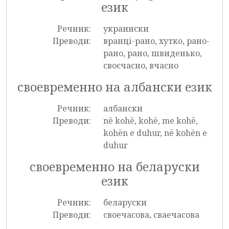
език
Речник:
украински
Преводи:
вранці-рано, хутко, рано-
рано, рано, швиденько,
своєчасно, вчасно
своевременно на албански език
Речник:
албански
Преводи:
në kohë, kohë, me kohë,
kohën e duhur, në kohën e
duhur
своевременно на беларуски
език
Речник:
беларуски
Преводи:
своечасова, сваечасова