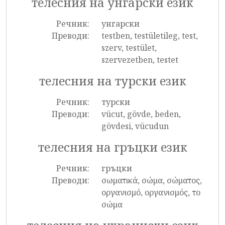
телесния на унгарски език
Речник:
унгарски
Преводи:
testben, testületileg, test,
szerv, testület,
szervezetben, testet
телесния на турски език
Речник:
турски
Преводи:
vücut, gövde, beden,
gövdesi, vücudun
телесния на гръцки език
Речник:
гръцки
Преводи:
σωματικά, σώμα, σώματος,
οργανισμό, οργανισμός, το
σώμα