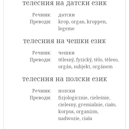
телесния на датски език
Речник:
датски
Преводи:
krop, organ, kroppen,
legeme
телесния на чешки език
Речник:
чешки
Преводи:
tělesný, fyzický, tělo, těleso,
orgán, subjekt, orgánem
телесния на полски език
Речник:
полски
Преводи:
fizjologicznie, cieleśnie,
cielesny, gremialnie, ciało,
korpus, organizm,
nadwozie, ciała