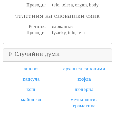
Преводи:
telo, telesa, organ, body
телесния на словашки език
Речник:
словашки
Преводи:
fyzicky, telo, tela
Случайни думи
анализ
архангел синоними
капсула
кифла
кош
люцерна
майонеза
методология
граматика