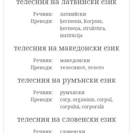
телесния на латвийски език
Речник:
латвийски
Преводи:
ķermenis, korpuss,
ķermeņa, struktūra,
institūcija
телесния на македонски език
Речник:
македонски
Преводи:
телесниот, телото
телесния на румънски език
Речник:
румънски
Преводи:
corp, organism, corpul,
corpului, corporală
телесния на словенски език
Речник:
словенски