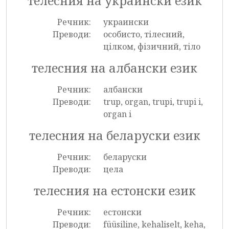
телесния на украински език
Речник:
украински
Преводи:
особисто, тілесний,
цілком, фізичний, тіло
телесния на албански език
Речник:
албански
Преводи:
trup, organ, trupi, trupi i,
organ i
телесния на беларуски език
Речник:
беларуски
Преводи:
цела
телесния на естонски език
Речник:
естонски
Преводи:
füüsiline, kehaliselt, keha,