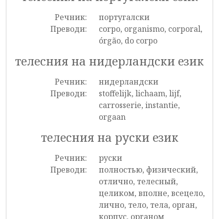
Речник:
португалски
Преводи:
corpo, organismo, corporal,
órgão, do corpo
телесния на нидерландски език
Речник:
нидерландски
Преводи:
stoffelijk, lichaam, lijf,
carrosserie, instantie,
orgaan
телесния на руски език
Речник:
руски
Преводи:
полностью, физический,
отлично, телесный,
целиком, вполне, всецело,
лично, тело, тела, орган,
корпус, органом