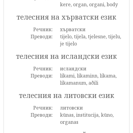
kere, organ, organi, body
телесния на хърватски език
Речник:
хърватски
Преводи:
tijelo, tijela, tjelesne, tijelu,
je tijelo
телесния на исландски език
Речник:
исландски
Преводи:
líkami, líkaminn, líkama,
líkamanum, aðili
телесния на литовски език
Речник:
литовски
Преводи:
kūnas, institucija, kūno,
organas