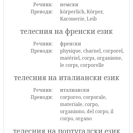
Речник:
немски
Преводи:
körperlich, Körper,
Karosserie, Leib
телесния на френски език
Речник:
френски
Преводи:
physique, charnel, corporel,
matériel, corps, organisme,
le corps, corporelle
телесния на италиански език
Речник:
италиански
Преводи:
corporeo, corporale,
materiale, corpo,
organismo, del corpo, il
corpo, organo
телесния на португалски език