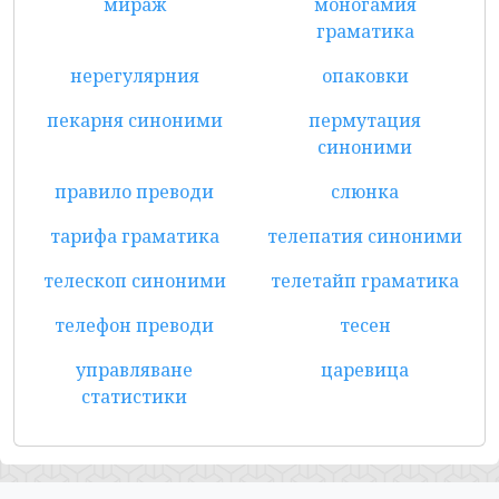
мираж
моногамия
граматика
нерегулярния
опаковки
пекарня синоними
пермутация
синоними
правило преводи
слюнка
тарифа граматика
телепатия синоними
телескоп синоними
телетайп граматика
телефон преводи
тесен
управляване
царевица
статистики