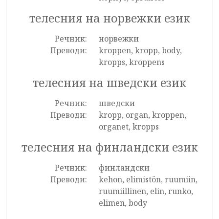
телесния на норвежки език
Речник:
норвежки
Преводи:
kroppen, kropp, body,
kropps, kroppens
телесния на шведски език
Речник:
шведски
Преводи:
kropp, organ, kroppen,
organet, kropps
телесния на финландски език
Речник:
финландски
Преводи:
kehon, elimistön, ruumiin,
ruumiillinen, elin, runko,
elimen, body