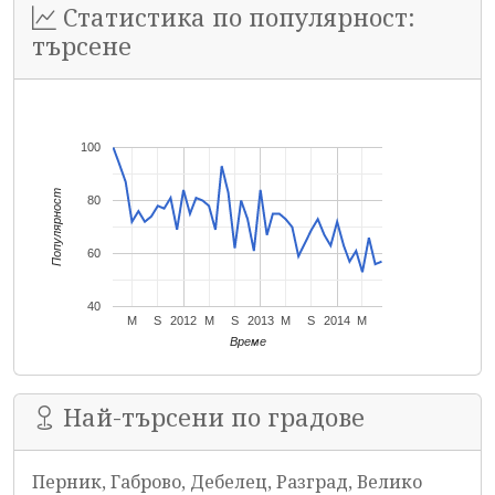
Статистика по популярност:
търсене
100
Популярност
80
60
40
M
S
2012
M
S
2013
M
S
2014
M
Време
Най-търсени по градове
Перник, Габрово, Дебелец, Разград, Велико