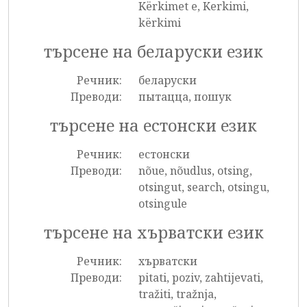
Kërkimet e, Kerkimi,
kërkimi
търсене на беларуски език
Речник:
беларуски
Преводи:
пытацца, пошук
търсене на естонски език
Речник:
естонски
Преводи:
nõue, nõudlus, otsing,
otsingut, search, otsingu,
otsingule
търсене на хърватски език
Речник:
хърватски
Преводи:
pitati, poziv, zahtijevati,
tražiti, tražnja,