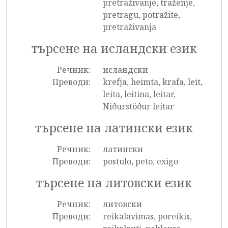
pretraživanje, traženje,
pretragu, potražite,
pretraživanja
търсене на исландски език
Речник:
исландски
Преводи:
krefja, heimta, krafa, leit,
leita, leitina, leitar,
Niðurstöður leitar
търсене на латински език
Речник:
латински
Преводи:
postulo, peto, exigo
търсене на литовски език
Речник:
литовски
Преводи:
reikalavimas, poreikis,