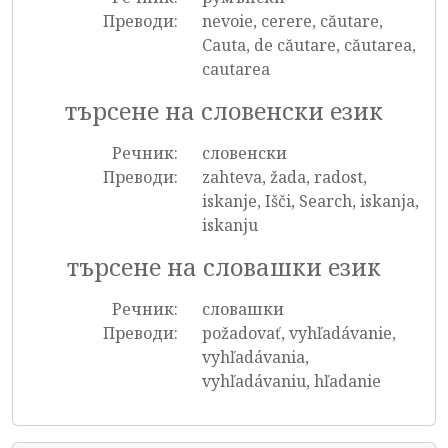
Преводи:
nevoie, cerere, căutare,
Cauta, de căutare, căutarea,
cautarea
търсене на словенски език
Речник:
словенски
Преводи:
zahteva, žada, radost,
iskanje, Išči, Search, iskanja,
iskanju
търсене на словашки език
Речник:
словашки
Преводи:
požadovať, vyhľadávanie,
vyhľadávania,
vyhľadávaniu, hľadanie