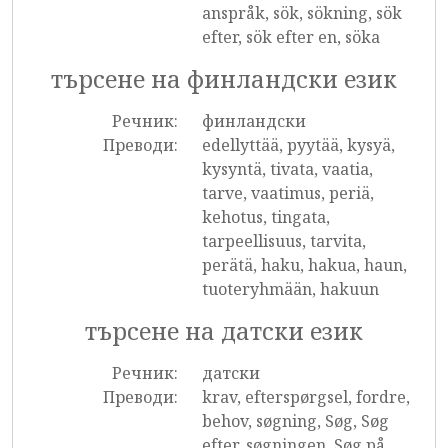
anspråk, sök, sökning, sök
efter, sök efter en, söka
търсене на финландски език
Речник:
финландски
Преводи:
edellyttää, pyytää, kysyä,
kysyntä, tivata, vaatia,
tarve, vaatimus, periä,
kehotus, tingata,
tarpeellisuus, tarvita,
perätä, haku, hakua, haun,
tuoteryhmään, hakuun
търсене на датски език
Речник:
датски
Преводи:
krav, efterspørgsel, fordre,
behov, søgning, Søg, Søg
efter, søgningen, Søg på