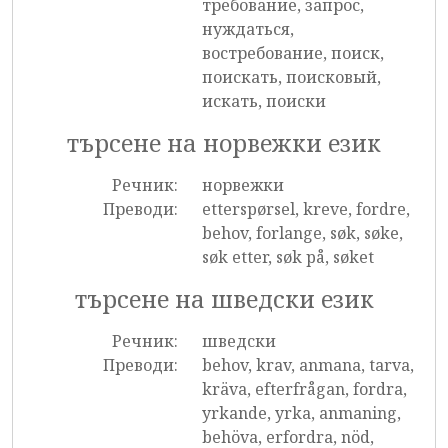
требование, запрос,
нуждаться,
востребование, поиск,
поискать, поисковый,
искать, поиски
търсене на норвежки език
Речник:
норвежки
Преводи:
etterspørsel, kreve, fordre,
behov, forlange, søk, søke,
søk etter, søk på, søket
търсене на шведски език
Речник:
шведски
Преводи:
behov, krav, anmana, tarva,
kräva, efterfrågan, fordra,
yrkande, yrka, anmaning,
behöva, erfordra, nöd,