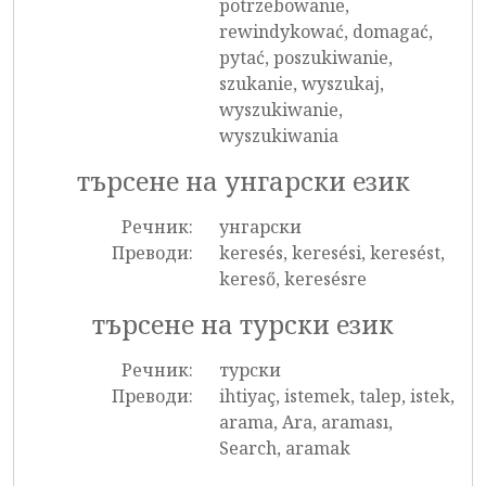
potrzebowanie,
rewindykować, domagać,
pytać, poszukiwanie,
szukanie, wyszukaj,
wyszukiwanie,
wyszukiwania
търсене на унгарски език
Речник:
унгарски
Преводи:
keresés, keresési, keresést,
kereső, keresésre
търсене на турски език
Речник:
турски
Преводи:
ihtiyaç, istemek, talep, istek,
arama, Ara, araması,
Search, aramak