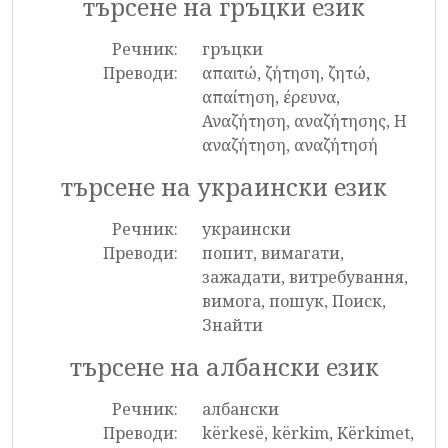
търсене на гръцки език
Речник:
гръцки
Преводи:
απαιτώ, ζήτηση, ζητώ,
απαίτηση, έρευνα,
Αναζήτηση, αναζήτησης, Η
αναζήτηση, αναζήτησή
търсене на украински език
Речник:
украински
Преводи:
попит, вимагати,
зажадати, витребування,
вимога, пошук, Поиск,
Знайти
търсене на албански език
Речник:
албански
Преводи:
kërkesë, kërkim, Kërkimet,