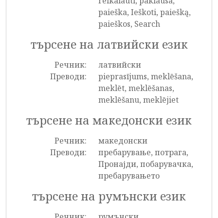
reikalauti, paklausa,
paieška, Ieškoti, paiešką,
paieškos, Search
търсене на латвийски език
Речник:
латвийски
Преводи:
pieprasījums, meklēšana,
meklēt, meklēšanas,
meklēšanu, meklējiet
търсене на македонски език
Речник:
македонски
Преводи:
пребарување, потрага,
Пронајди, побарувачка,
пребарувањето
търсене на румънски език
Речник:
румънски