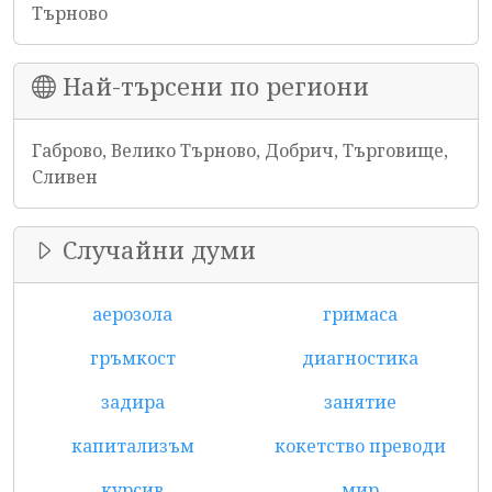
Търново
Най-търсени по региони
Габрово, Велико Търново, Добрич, Търговище,
Сливен
Случайни думи
аерозола
гримаса
гръмкост
диагностика
задира
занятие
капитализъм
кокетство преводи
курсив
мир