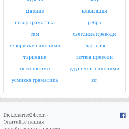
мнение
навигация
позор граматика
ребро
сам
светлина преводи
тероризъм синоними
търговия
търпение
тютюн преводи
тя синоними
удушения синоними
усмивка граматика
юг
Dictionaries24.com -
Опитайте нашия
онлайн речник и вижте