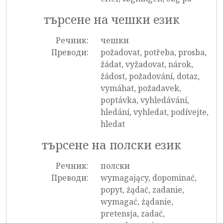
търсене на чешки език
Речник:
чешки
Преводи:
požadovat, potřeba, prosba,
žádat, vyžadovat, nárok,
žádost, požadování, dotaz,
vymáhat, požadavek,
poptávka, vyhledávání,
hledání, vyhledat, podívejte,
hledat
търсене на полски език
Речник:
полски
Преводи:
wymagający, dopominać,
popyt, żądać, zadanie,
wymagać, żądanie,
pretensja, zadać,