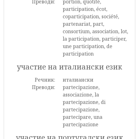
Преводи:
portion, quotité,
participation, écot,
coparticipation, société,
partenariat, part,
consortium, association, lot,
la participation, participer,
une participation, de
participation
участие на италиански език
Речник:
италиански
Преводи:
partecipazione,
associazione, la
partecipazione, di
partecipazione,
partecipare, una
partecipazione
участие на португалски език