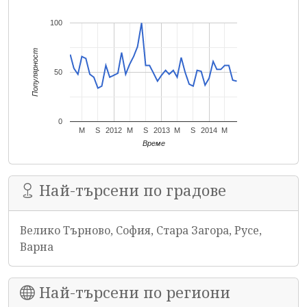
100
Популярност
50
0
M
S
2012
M
S
2013
M
S
2014
M
Време
Най-търсени по градове
Велико Търново, София, Стара Загора, Русе,
Варна
Най-търсени по региони