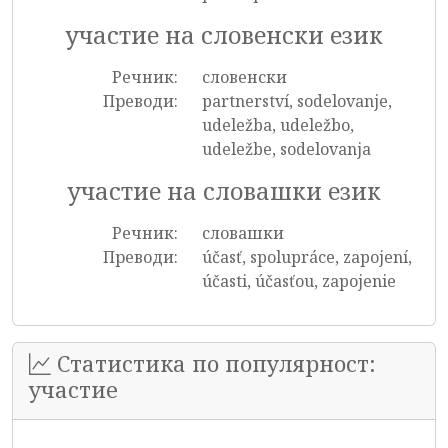
участие на словенски език
Речник:
словенски
Преводи:
partnerství, sodelovanje,
udeležba, udeležbo,
udeležbe, sodelovanja
участие на словашки език
Речник:
словашки
Преводи:
účasť, spolupráce, zapojení,
účasti, účasťou, zapojenie
Статистика по популярност:
участие