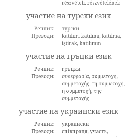
részvételi, részvételének
участие на турски език
Речник:
турски
Преводи:
katılım, katılımı, katılma,
iştirak, katılımın
участие на гръцки език
Речник:
гръцки
Преводи:
συνεργασία, συμμετοχή,
συμμετοχής, τη συμμετοχή,
η συμμετοχή, της
συμμετοχής
участие на украински език
Речник:
украински
Преводи:
співпраця, участь,