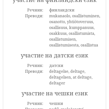
Речник:
финландски
Преводи:
mukanaolo, osallistuminen,
osanotto, yhtiötoveruus,
osallisuus, kumppanuus,
osakkuus, osallistumista,
osallistumisen,
osallistumisesta, osallistua
участие на датски език
Речник:
датски
Преводи:
deltagelse, deltage,
deltagelsen, at deltage,
deltager
участие на чешки език
Речник:
чешки