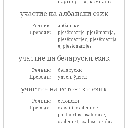
партнерство, компанія
участие на албански език
Речник:
албански
Преводи:
pjesëmarrje, pjesëmarrja,
pjesëmarrjen, pjesëmarrja
e, pjesëmarrjes
участие на беларуски език
Речник:
беларуски
Преводи:
удзел, ўдзел
участие на естонски език
Речник:
естонски
Преводи:
osavõtt, osalemine,
partnerlus, osalemise,
osalemist, osaluse, osalust