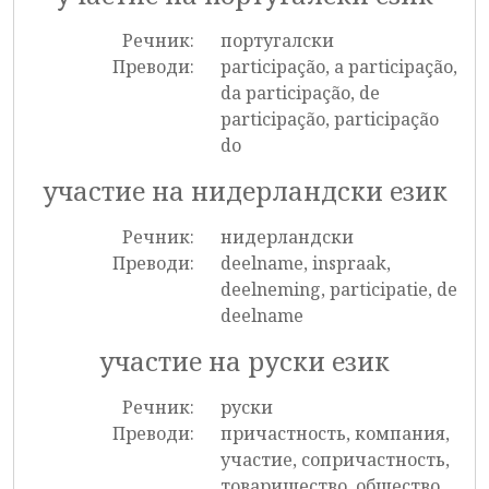
Речник:
португалски
Преводи:
participação, a participação,
da participação, de
participação, participação
do
участие на нидерландски език
Речник:
нидерландски
Преводи:
deelname, inspraak,
deelneming, participatie, de
deelname
участие на руски език
Речник:
руски
Преводи:
причастность, компания,
участие, сопричастность,
товарищество, общество,