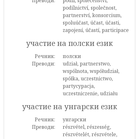
Преводи:
podíl, společenství,
podílnictví, společnost,
partnerství, konsorcium,
spoluúčast, účast, účasti,
zapojení, účastí, participace
участие на полски език
Речник:
полски
Преводи:
udział, partnerstwo,
wspólnota, współudział,
spółka, uczestnictwo,
partycypacja,
uczestniczenie, udziału
участие на унгарски език
Речник:
унгарски
Преводи:
részvétel, részesség,
részvételét, részvétele,