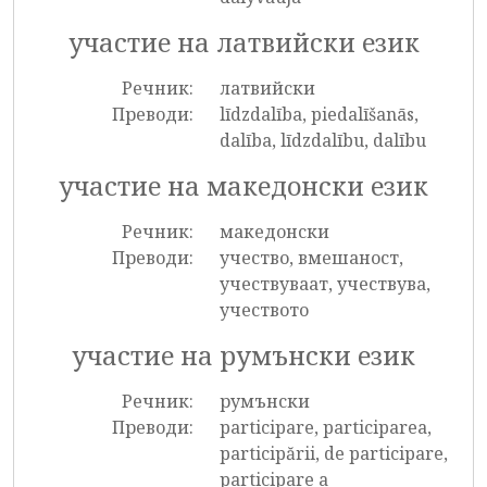
участие на латвийски език
Речник:
латвийски
Преводи:
līdzdalība, piedalīšanās,
dalība, līdzdalību, dalību
участие на македонски език
Речник:
македонски
Преводи:
учество, вмешаност,
учествуваат, учествува,
учеството
участие на румънски език
Речник:
румънски
Преводи:
participare, participarea,
participării, de participare,
participare a