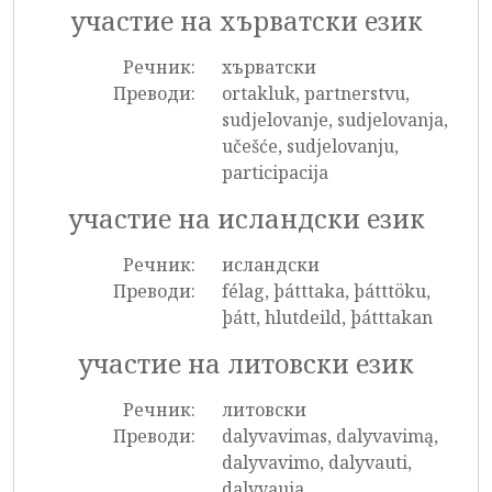
участие на хърватски език
Речник:
хърватски
Преводи:
ortakluk, partnerstvu,
sudjelovanje, sudjelovanja,
učešće, sudjelovanju,
participacija
участие на исландски език
Речник:
исландски
Преводи:
félag, þátttaka, þátttöku,
þátt, hlutdeild, þátttakan
участие на литовски език
Речник:
литовски
Преводи:
dalyvavimas, dalyvavimą,
dalyvavimo, dalyvauti,
dalyvauja