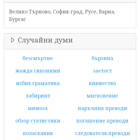
Велико Търново, София-град, Русе, Варна,
Бургас
Случайни думи
безсмъртие
бързина
жажда синоними
заетост
избих граматика
княжество
лабиринт
мигновение
мимоза
наръчник преводи
обзор статистики
погашение преводи
поласкания
следователя преводи