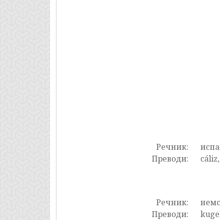
Речник:
испа
Преводи:
cáliz
Речник:
нем
Преводи:
kugel