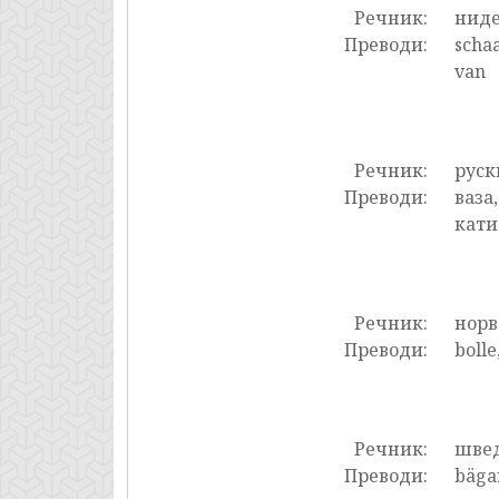
Речник:
нид
Преводи:
schaa
van
Речник:
руск
Преводи:
ваза
кати
Речник:
нор
Преводи:
bolle
Речник:
шве
Преводи:
bägar