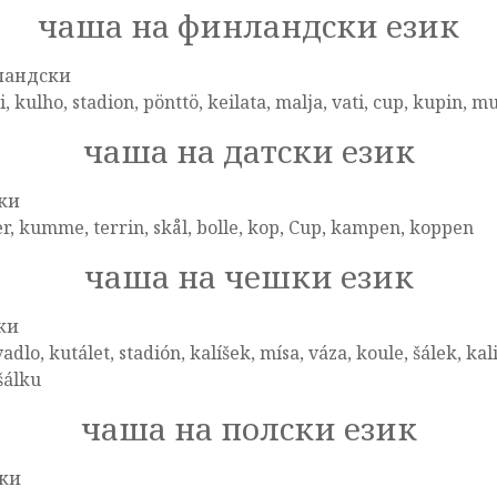
чаша на финландски език
ландски
, kulho, stadion, pönttö, keilata, malja, vati, cup, kupin, m
чаша на датски език
ки
, kumme, terrin, skål, bolle, kop, Cup, kampen, koppen
чаша на чешки език
ки
dlo, kutálet, stadión, kalíšek, mísa, váza, koule, šálek, kal
šálku
чаша на полски език
ки