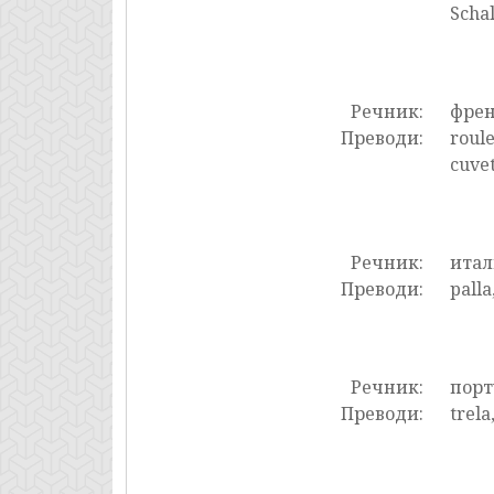
Schal
Речник:
фре
Преводи:
roule
cuvet
Речник:
итал
Преводи:
palla
Речник:
порт
Преводи:
trela