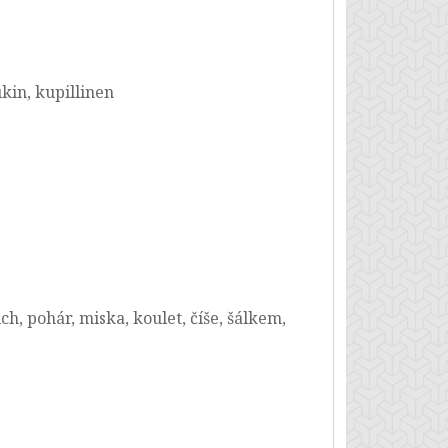
ukin, kupillinen
ich, pohár, miska, koulet, číše, šálkem,