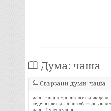
Дума: чаша
Свързани думи: чаша
чаша с надпис, чаша за сладоледена н
ледена наслада, чаша обектив, чаша з
чаша, 1 чаена чаша