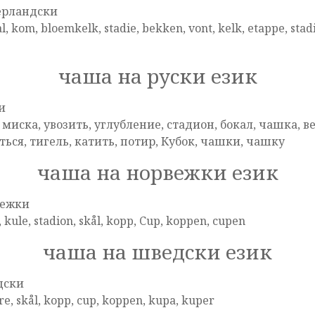
ерландски
l, kom, bloemkelk, stadie, bekken, vont, kelk, etappe, stad
чаша на руски език
и
, миска, увозить, углубление, стадион, бокал, чашка, в
ться, тигель, катить, потир, Кубок, чашки, чашку
чаша на норвежки език
вежки
, kule, stadion, skål, kopp, Cup, koppen, cupen
чаша на шведски език
дски
e, skål, kopp, cup, koppen, kupa, kuper