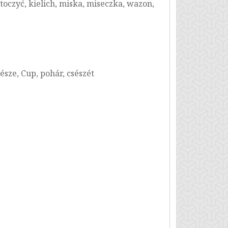
toczyć, kielich, miska, miseczka, wazon,
észe, Cup, pohár, csészét