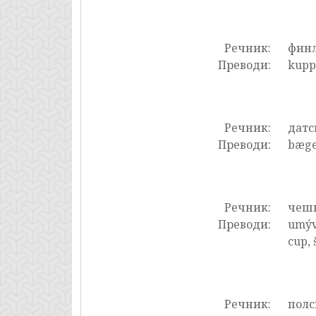
Речник:
фин
Преводи:
kuppi
Речник:
датс
Преводи:
bæger
Речник:
чеш
Преводи:
umýva
cup, 
Речник:
полс