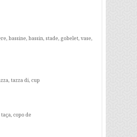
re, bassine, bassin, stade, gobelet, vase,
azza, tazza di, cup
, taça, copo de