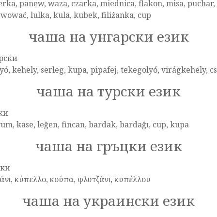
erka, panew, waza, czarka, miednica, flakon, misa, puchar, 
wować, lulka, kula, kubek, filiżanka, cup
чаша на унгарски език
рски
yó, kehely, serleg, kupa, pipafej, tekegolyó, virágkehely, cs
чаша на турски език
ки
um, kase, leğen, fincan, bardak, bardağı, cup, kupa
чаша на гръцки език
цки
άνι, κύπελλο, κούπα, φλυτζάνι, κυπέλλου
чаша на украински език