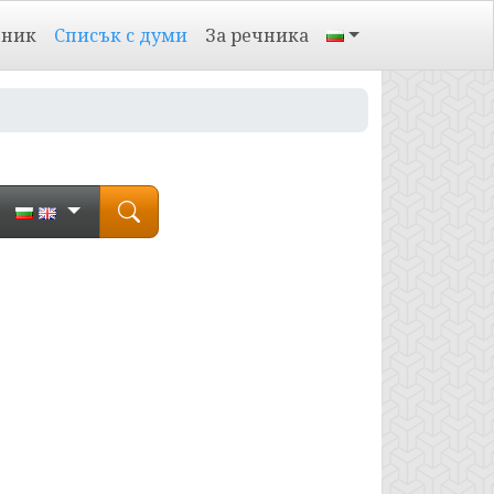
чник
Списък с думи
За речника