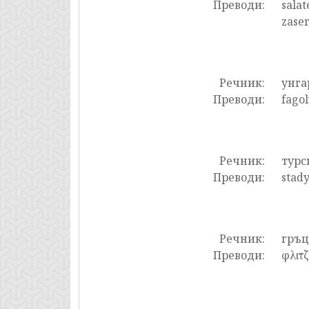
Преводи:
salat
zaser
Речник:
унга
Преводи:
fagol
Речник:
турс
Преводи:
stady
Речник:
гръ
Преводи:
φλιτζ