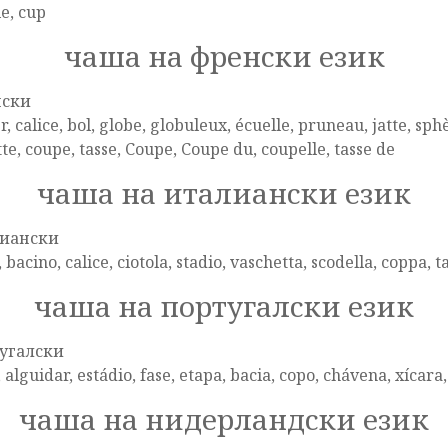
e, cup
чаша на френски език
нски
r, calice, bol, globe, globuleux, écuelle, pruneau, jatte, sphè
te, coupe, tasse, Coupe, Coupe du, coupelle, tasse de
чаша на италиански език
иански
, bacino, calice, ciotola, stadio, vaschetta, scodella, coppa, t
чаша на португалски език
угалски
, alguidar, estádio, fase, etapa, bacia, copo, chávena, xícara
чаша на нидерландски език