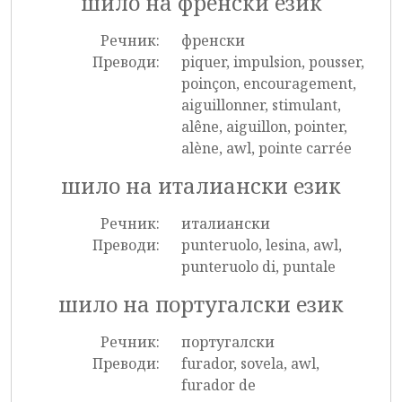
шило на френски език
Речник:
френски
Преводи:
piquer, impulsion, pousser,
poinçon, encouragement,
aiguillonner, stimulant,
alêne, aiguillon, pointer,
alène, awl, pointe carrée
шило на италиански език
Речник:
италиански
Преводи:
punteruolo, lesina, awl,
punteruolo di, puntale
шило на португалски език
Речник:
португалски
Преводи:
furador, sovela, awl,
furador de