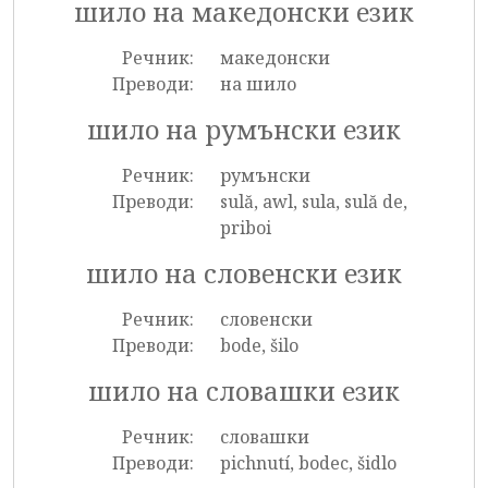
шило на македонски език
Речник:
македонски
Преводи:
на шило
шило на румънски език
Речник:
румънски
Преводи:
sulă, awl, sula, sulă de,
priboi
шило на словенски език
Речник:
словенски
Преводи:
bode, šilo
шило на словашки език
Речник:
словашки
Преводи:
pichnutí, bodec, šidlo