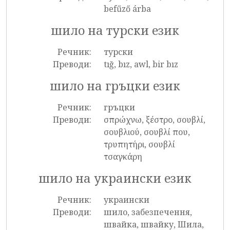
befűző árba
шило на турски език
Речник:
турски
Преводи:
tığ, bız, awl, bir bız
шило на гръцки език
Речник:
гръцки
Преводи:
σπρώχνω, ξέστρο, σουβλί,
σουβλιού, σουβλί που,
τρυπητήρι, σουβλί
τσαγκάρη
шило на украински език
Речник:
украински
Преводи:
шило, забезпечення,
швайка, швайку, Шила,