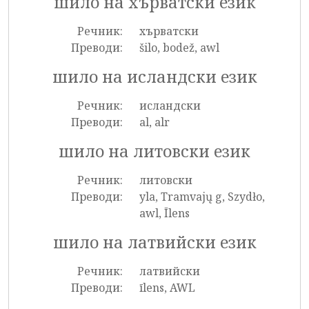
шило на хърватски език
Речник:
хърватски
Преводи:
šilo, bodež, awl
шило на исландски език
Речник:
исландски
Преводи:
al, alr
шило на литовски език
Речник:
литовски
Преводи:
yla, Tramvajų g, Szydło,
awl, Īlens
шило на латвийски език
Речник:
латвийски
Преводи:
īlens, AWL