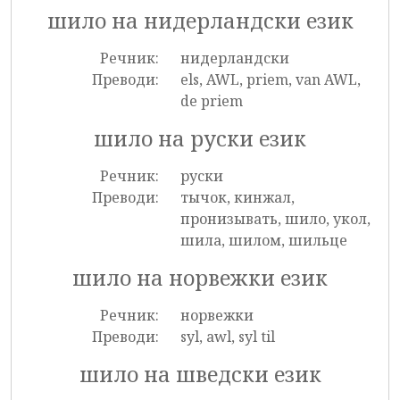
шило на нидерландски език
Речник:
нидерландски
Преводи:
els, AWL, priem, van AWL,
de priem
шило на руски език
Речник:
руски
Преводи:
тычок, кинжал,
пронизывать, шило, укол,
шила, шилом, шильце
шило на норвежки език
Речник:
норвежки
Преводи:
syl, awl, syl til
шило на шведски език