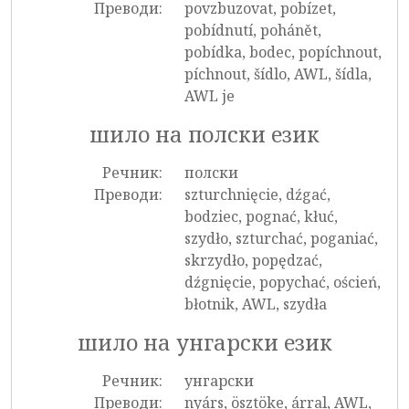
Преводи:
povzbuzovat, pobízet,
pobídnutí, pohánět,
pobídka, bodec, popíchnout,
píchnout, šídlo, AWL, šídla,
AWL je
шило на полски език
Речник:
полски
Преводи:
szturchnięcie, dźgać,
bodziec, pognać, kłuć,
szydło, szturchać, poganiać,
skrzydło, popędzać,
dźgnięcie, popychać, oścień,
błotnik, AWL, szydła
шило на унгарски език
Речник:
унгарски
Преводи:
nyárs, ösztöke, árral, AWL,