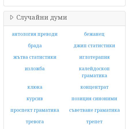
Случайни думи
антология преводи
бежанец
брада
джип статистики
жътва статистики
иглотерапия
изложба
калейдоскоп
граматика
клюка
концентрат
курсив
позиция синоними
проспект граматика
съветване граматика
тревога
трепет