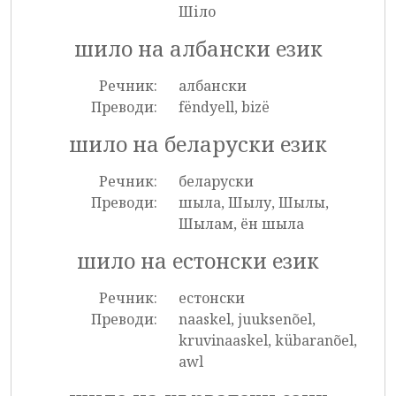
Шіло
шило на албански език
Речник:
албански
Преводи:
fëndyell, bizë
шило на беларуски език
Речник:
беларуски
Преводи:
шыла, Шылу, Шылы,
Шылам, ён шыла
шило на естонски език
Речник:
естонски
Преводи:
naaskel, juuksenõel,
kruvinaaskel, kübaranõel,
awl