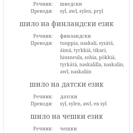
Речник:
шведски
Преводи:
syl, awl, sylen, pryl
шило на финландски език
Речник:
финландски
Преводи:
tuuppia, naskali, sysätä,
äimä, tyrkkiä, tikari,
hiusneula, sohia, pökkiä,
tyrkätä, naskalilla, naskalin,
awl, naskaliin
шило на датски език
Речник:
датски
Преводи:
syl, sylen, awl, en syl
шило на чешки език
Речник:
чешки