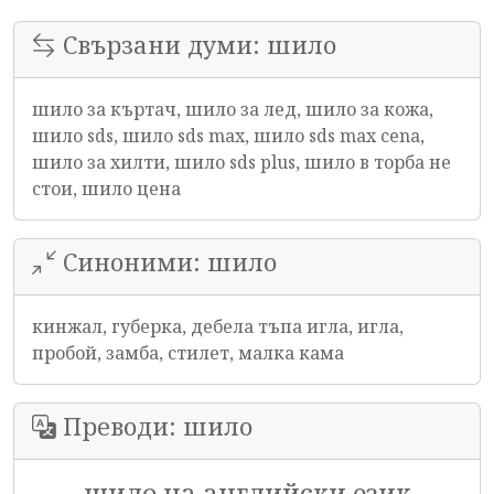
Свързани думи: шило
шило за къртач, шило за лед, шило за кожа,
шило sds, шило sds max, шило sds max cena,
шило за хилти, шило sds plus, шило в торба не
стои, шило цена
Синоними: шило
кинжал, губерка, дебела тъпа игла, игла,
пробой, замба, стилет, малка кама
Преводи: шило
шило на английски език