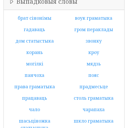
Выпадковыя словы
брат сінонімы
воук граматыка
гадаваць
гром пераклады
дом статыстыка
звонку
корань
кроу
могiлкi
мядзь
панчоха
пояс
права граматыка
прадмесьце
працаваць
столь граматыка
чало
чарапаха
шасьцiножка
шкло граматыка
статыстыка