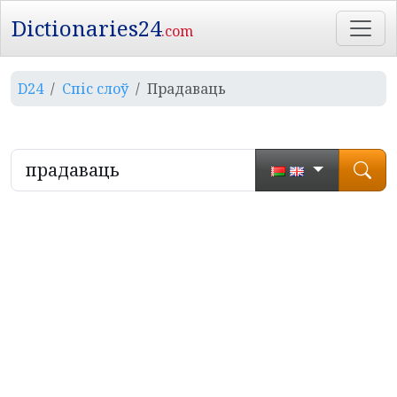
Dictionaries24
.com
D24
Спіс слоў
Прадаваць