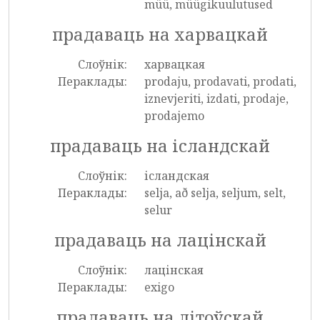
müü, müügikuulutused
прадаваць на харвацкай
Слоўнік:
харвацкая
Пераклады:
prodaju, prodavati, prodati,
iznevjeriti, izdati, prodaje,
prodajemo
прадаваць на ісландскай
Слоўнік:
ісландская
Пераклады:
selja, að selja, seljum, selt,
selur
прадаваць на лацінскай
Слоўнік:
лацінская
Пераклады:
exigo
прадаваць на літоўскай