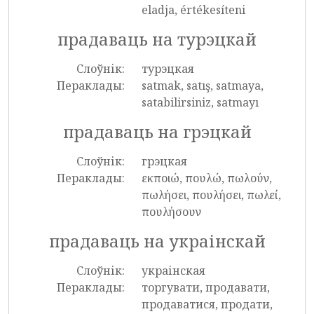
eladja, értékesíteni
прадаваць на турэцкай
Слоўнік:
турэцкая
Пераклады:
satmak, satış, satmaya,
satabilirsiniz, satmayı
прадаваць на грэцкай
Слоўнік:
грэцкая
Пераклады:
εκποιώ, πουλώ, πωλούν,
πωλήσει, πουλήσει, πωλεί,
πουλήσουν
прадаваць на украінскай
Слоўнік:
украінская
Пераклады:
торгувати, продавати,
продаватися, продати,