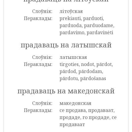
Слоўнік:
літоўская
Пераклады:
prekiauti, parduoti,
parduoda, parduodame,
pardavimo, pardavinėti
прадаваць на латышскай
Слоўнік:
латышская
Пераклады:
tirgoties, nodot, pārdot,
pārdod, pārdodam,
pārdotu, pārdošanas
прадаваць на македонскай
Слоўнік:
македонская
Пераклады:
се продава, продаваат,
продаде, го продаде, се
продаваат