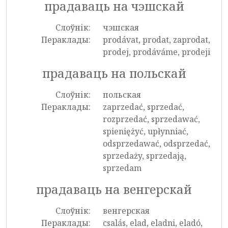
прадаваць на чэшскай
Слоўнік:
чэшская
Пераклады:
prodávat, prodat, zaprodat,
prodej, prodáváme, prodeji
прадаваць на польскай
Слоўнік:
польская
Пераклады:
zaprzedać, sprzedać,
rozprzedać, sprzedawać,
spieniężyć, upłynniać,
odsprzedawać, odsprzedać,
sprzedaży, sprzedają,
sprzedam
прадаваць на венгерскай
Слоўнік:
венгерская
Пераклады:
csalás, elad, eladni, eladó,