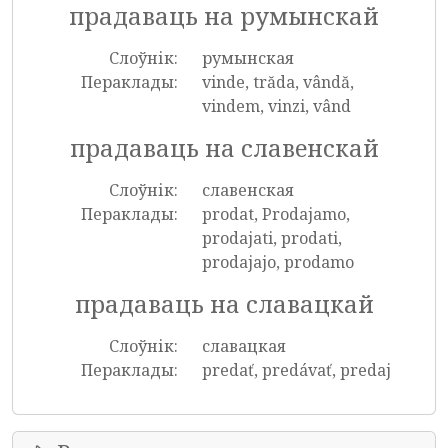
прадаваць на румынскай
Слоўнік:
румынская
Пераклады:
vinde, trăda, vândă,
vindem, vinzi, vând
прадаваць на славенскай
Слоўнік:
славенская
Пераклады:
prodat, Prodajamo,
prodajati, prodati,
prodajajo, prodamo
прадаваць на славацкай
Слоўнік:
славацкая
Пераклады:
predať, predávať, predaj