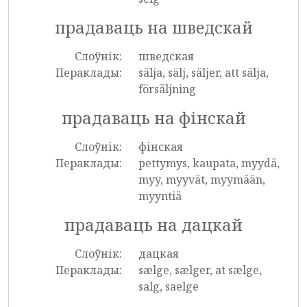
прадаваць на шведскай
Слоўнік:
шведская
Пераклады:
sälja, sälj, säljer, att sälja,
försäljning
прадаваць на фінскай
Слоўнік:
фінская
Пераклады:
pettymys, kaupata, myydä,
myy, myyvät, myymään,
myyntiä
прадаваць на дацкай
Слоўнік:
дацкая
Пераклады:
sælge, sælger, at sælge,
salg, saelge