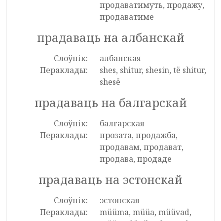
продаватимуть, продажу,
продаватиме
прадаваць на албанскай
Слоўнік:
албанская
Пераклады:
shes, shitur, shesin, të shitur,
shesë
прадаваць на балгарскай
Слоўнік:
балгарская
Пераклады:
прозата, продажба,
продавам, продават,
продава, продаде
прадаваць на эстонскай
Слоўнік:
эстонская
Пераклады:
müüma, müüa, müüvad,