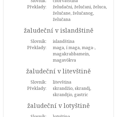
Slovník:
chorvatština
Překlady:
želudačni, želučani, želuca,
želučane, želučanog,
želučana
žaludeční v islandštině
Slovník:
islandština
Překlady:
maga, í maga, maga-,
magakrabbamein,
magavökva
žaludeční v litevštině
Slovník:
litevština
Překlady:
skrandžio, skrandį,
skrandţio, gastric
žaludeční v lotyštině
Slovník:
lotyština