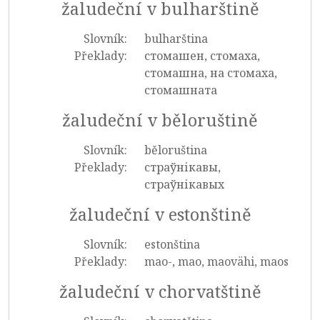
žaludeční v bulharštině
Slovník:
bulharština
Překlady:
стомашен, стомаха,
стомашна, на стомаха,
стомашната
žaludeční v běloruštině
Slovník:
běloruština
Překlady:
страўнікавы,
страўнікавых
žaludeční v estonštině
Slovník:
estonština
Překlady:
mao-, mao, maovähi, maos
žaludeční v chorvatštině