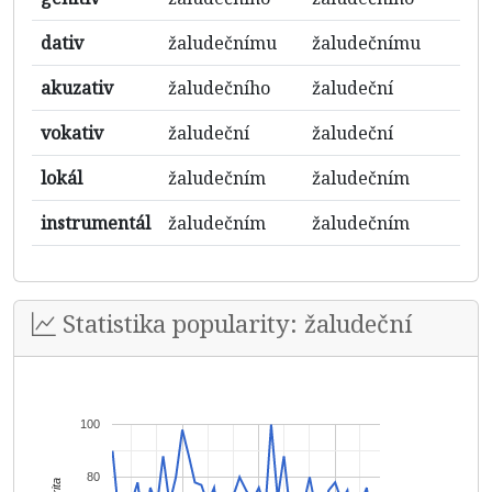
dativ
žaludečnímu
žaludečnímu
ž
akuzativ
žaludečního
žaludeční
ž
vokativ
žaludeční
žaludeční
ž
lokál
žaludečním
žaludečním
ž
instrumentál
žaludečním
žaludečním
ž
Statistika popularity: žaludeční
100
80