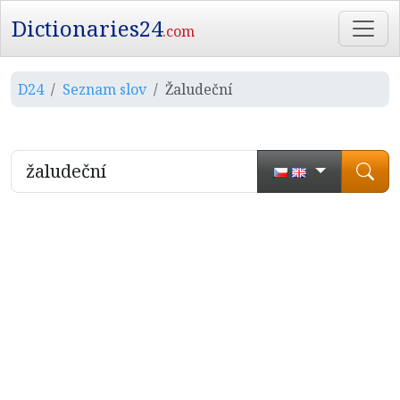
Dictionaries24
.com
D24
Seznam slov
Žaludeční