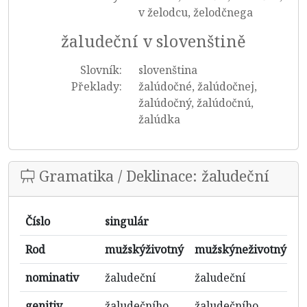
v želodcu, želodčnega
žaludeční v slovenštině
Slovník:
slovenština
Překlady:
žalúdočné, žalúdočnej,
žalúdočný, žalúdočnú,
žalúdka
Gramatika / Deklinace: žaludeční
Číslo
singulár
Rod
mužskýživotný
mužskýneživotný
ž
nominativ
žaludeční
žaludeční
ž
genitiv
žaludečního
žaludečního
ž