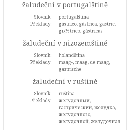
žaludeční v portugalštině
Slovník:
portugalština
Překlady:
gástrico, gástrica, gastric,
gï¿½trico, gástricas
žaludeční v nizozemštině
Slovník:
holandština
Překlady:
maag-, maag, de maag,
gastrische
žaludeční v ruštině
Slovník:
ruština
Překlady:
желудочный,
гастрический, желудка,
желудочного,
желудочной, желудочная