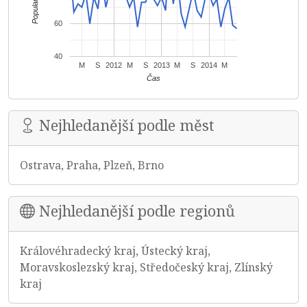
Popularita
60
40
M
S
2012
M
S
2013
M
S
2014
M
Čas
Nejhledanější podle měst
Ostrava, Praha, Plzeň, Brno
Nejhledanější podle regionů
Královéhradecký kraj, Ústecký kraj,
Moravskoslezský kraj, Středočeský kraj, Zlínský
kraj