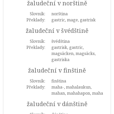
žaludeční v norštině
Slovník:
norština
Překlady:
gastric, mage, gastrisk
žaludeční v švédštině
Slovník:
švédština
Překlady:
gastrisk, gastric,
magsäcken, magsäcks,
gastriska
žaludeční v finštině
Slovník:
finština
Překlady:
maha-, mahalaukun,
mahan, mahahapon, maha
žaludeční v dánštině