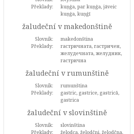
Překlady:
kuņģa, par kuņģa, jāveic
kuņģa, kuņģī
žaludeční v makedonštině
Slovník:
makedonština
Překlady:
гастричната, гастричен,
желудечната, желудник,
гастрична
žaludeční v rumunštině
Slovník:
rumunština
Překlady:
gastric, gastrice, gastrică,
gastrica
žaludeční v slovinštině
Slovník:
slovinština
Překlady:
želodca, želodčni, želodčna,