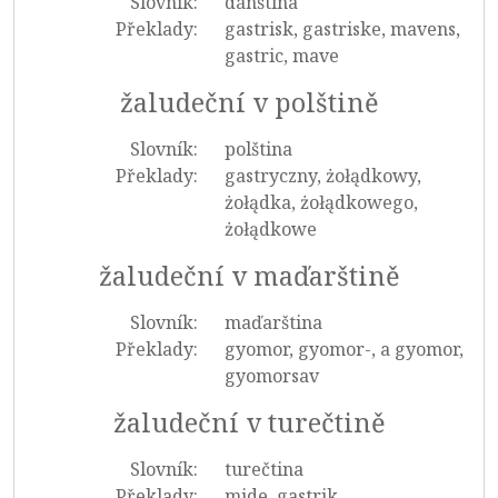
Slovník:
dánština
Překlady:
gastrisk, gastriske, mavens,
gastric, mave
žaludeční v polštině
Slovník:
polština
Překlady:
gastryczny, żołądkowy,
żołądka, żołądkowego,
żołądkowe
žaludeční v maďarštině
Slovník:
maďarština
Překlady:
gyomor, gyomor-, a gyomor,
gyomorsav
žaludeční v turečtině
Slovník:
turečtina
Překlady:
mide, gastrik