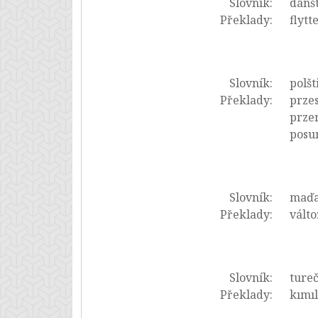
Slovník:
dánš
Překlady:
flytt
Slovník:
polšt
Překlady:
przes
przem
posun
Slovník:
maďa
Překlady:
válto
Slovník:
tureč
Překlady:
kımıl