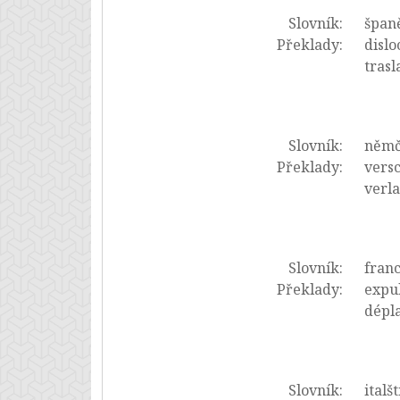
Slovník:
španě
Překlady:
dislo
trasl
Slovník:
němč
Překlady:
versc
verl
Slovník:
franc
Překlady:
expul
dépl
Slovník:
italš