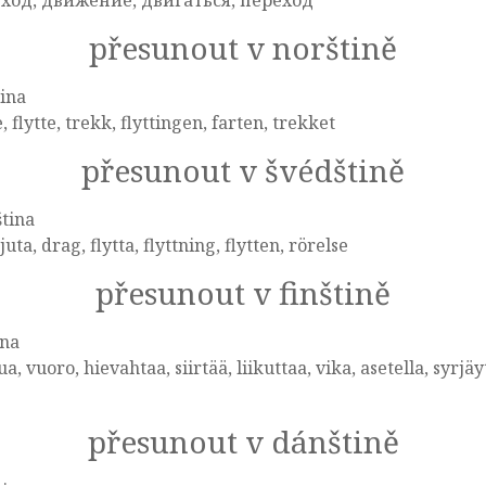
 ход, движение, двигаться, переход
přesunout v norštině
ina
e, flytte, trekk, flyttingen, farten, trekket
přesunout v švédštině
tina
juta, drag, flytta, flyttning, flytten, rörelse
přesunout v finštině
ina
ua, vuoro, hievahtaa, siirtää, liikuttaa, vika, asetella, syrjäy
přesunout v dánštině