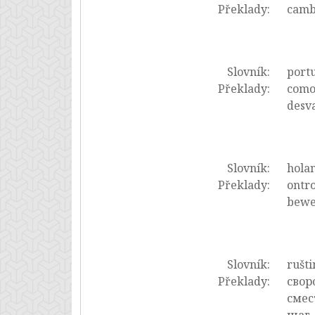
Překlady:
cambi
Slovník:
portu
Překlady:
comov
desva
Slovník:
hola
Překlady:
ontro
beweg
Slovník:
rušti
Překlady:
свор
смес