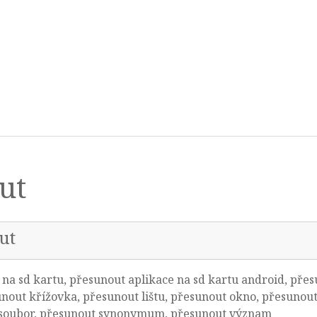
ut
ut
na sd kartu, přesunout aplikace na sd kartu android, pře
nout křížovka, přesunout lištu, přesunout okno, přesunout
 soubor, přesunout synonymum, přesunout význam