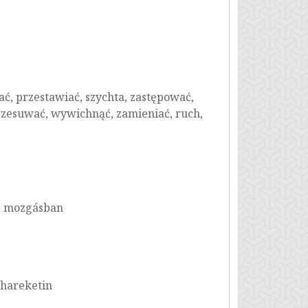
ć, przestawiać, szychta, zastępować,
rzesuwać, wywichnąć, zamieniać, ruch,
s, mozgásban
 hareketin