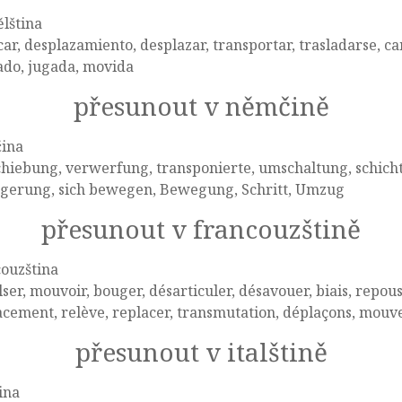
lština
car, desplazamiento, desplazar, transportar, trasladarse, c
ado, jugada, movida
přesunout v němčině
ina
hiebung, verwerfung, transponierte, umschaltung, schich
agerung, sich bewegen, Bewegung, Schritt, Umzug
přesunout v francouzštině
ouzština
ser, mouvoir, bouger, désarticuler, désavouer, biais, repous
acement, relève, replacer, transmutation, déplaçons, mo
přesunout v italštině
tina