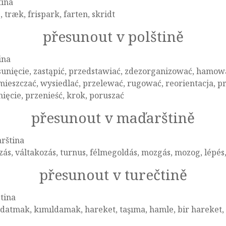
tina
e, træk, frispark, farten, skridt
přesunout v polštině
ina
unięcie, zastąpić, przedstawiać, zdezorganizować, hamowa
ieszczać, wysiedlać, przelewać, rugować, reorientacja, p
ięcie, przenieść, krok, poruszać
přesunout v maďarštině
rština
zás, váltakozás, turnus, félmegoldás, mozgás, mozog, lépé
přesunout v turečtině
tina
datmak, kımıldamak, hareket, taşıma, hamle, bir hareket,