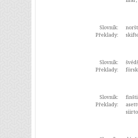
шаг,
Slovník:
noršt
Překlady:
skift
Slovník:
švédš
Překlady:
försk
Slovník:
finšt
Překlady:
asett
siirto