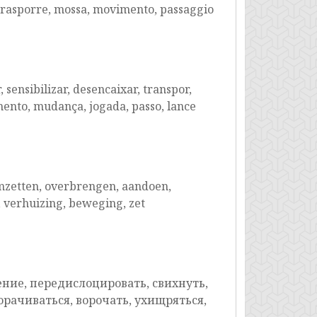
trasporre, mossa, movimento, passaggio
sensibilizar, desencaixar, transpor,
mento, mudança, jogada, passo, lance
omzetten, overbrengen, aandoen,
 verhuizing, beweging, zet
ение, передислоцировать, свихнуть,
орачиваться, ворочать, ухищряться,