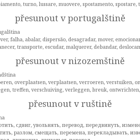
amento, turno, lussare, muovere, spostamento, spostare, 
přesunout v portugalštině
galština
er, falha, abalar, dispersão, desagradar, mover, emocionar, 
necer, transporte, escudar, malquerer, debandar, desloca
přesunout v nizozemštině
ndština
eren, overplaatsen, verplaatsen, verroeren, verstuiken, 
en, treffen, verschuiving, verleggen, breuk, ontwrichten,
přesunout v ruštině
na
отить, сдвиг, увольнять, перевод, передвинуть, измен
тить, разлом, смещать, перемена, перекладывать, изв