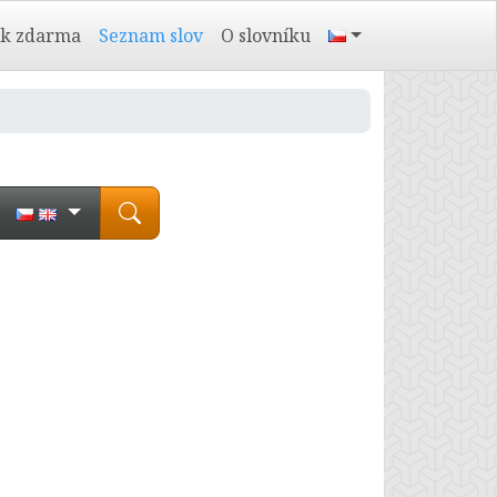
ík zdarma
Seznam slov
O slovníku