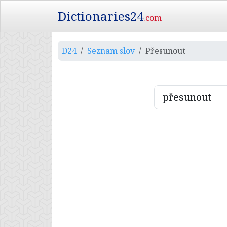
Dictionaries24
.com
D24
Seznam slov
Přesunout