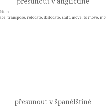
přesunout v angličtině
čtina
ace, transpose, relocate, dislocate, shift, move, to move, m
přesunout v španělštině