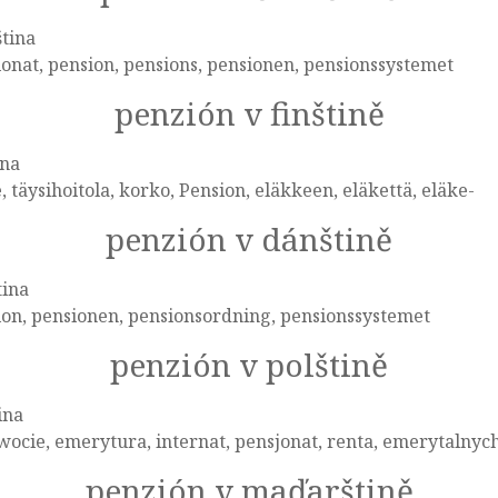
tina
onat, pension, pensions, pensionen, pensionssystemet
penzión v finštině
ina
, täysihoitola, korko, Pension, eläkkeen, eläkettä, eläke-
penzión v dánštině
tina
on, pensionen, pensionsordning, pensionssystemet
penzión v polštině
ina
ocie, emerytura, internat, pensjonat, renta, emerytalnyc
penzión v maďarštině