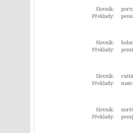
Slovník:
portu
Překlady:
pensã
Slovník:
hola
Překlady:
pensi
Slovník:
rušti
Překlady:
панс
Slovník:
noršt
Překlady:
pensj