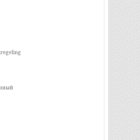
nregeling
онный