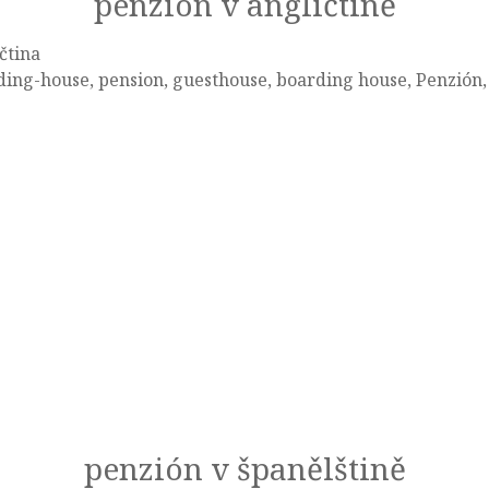
penzión v angličtině
čtina
ing-house, pension, guesthouse, boarding house, Penzión,
penzión v španělštině