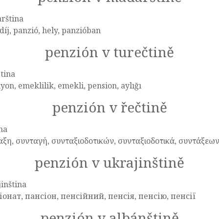
rština
íj, panzió, hely, panzióban
penzión v turečtině
tina
yon, emeklilik, emekli, pension, aylığı
penzión v řečtině
na
αξη, συνταγή, συνταξιοδοτικών, συνταξιοδοτικά, συντάξεων
penzión v ukrajinštině
inština
іонат, пансіон, пенсійний, пенсія, пенсію, пенсії
penzión v albánštině