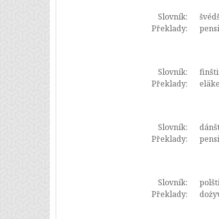
Slovník:
švédš
Překlady:
pensi
Slovník:
finšt
Překlady:
eläke
Slovník:
dánš
Překlady:
pensi
Slovník:
polšt
Překlady:
dożyw