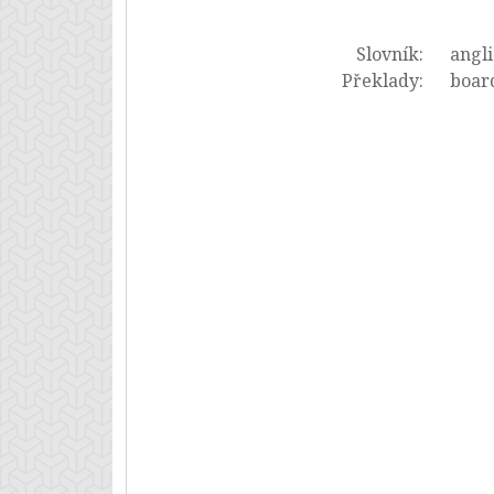
Slovník:
angli
Překlady:
board