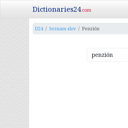
Dictionaries24
.com
D24
Seznam slov
Penzión