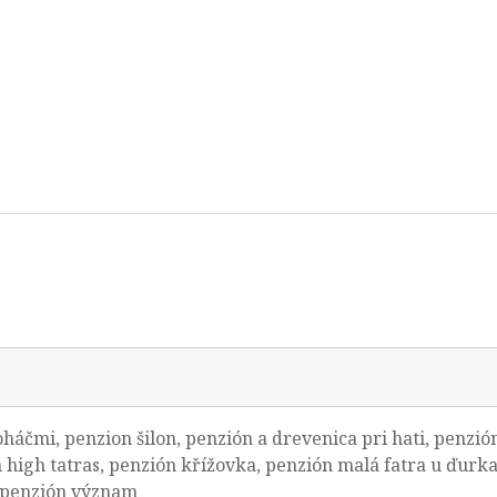
oháčmi, penzion šilon, penzión a drevenica pri hati, penzi
 high tatras, penzión křížovka, penzión malá fatra u ďurka
 penzión význam