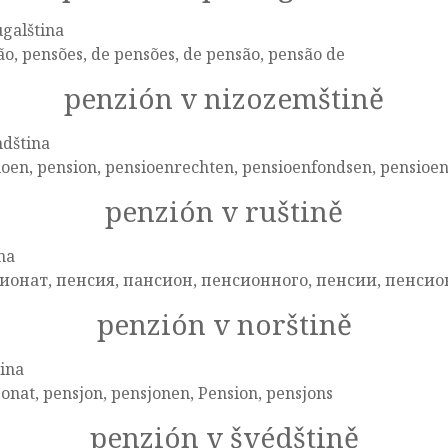
galština
o, pensões, de pensões, de pensão, pensão de
penzión v nizozemštině
ndština
oen, pension, pensioenrechten, pensioenfondsen, pensioe
penzión v ruštině
na
ионат, пенсия, пансион, пенсионного, пенсии, пенси
penzión v norštině
ina
onat, pensjon, pensjonen, Pension, pensjons
penzión v švédštině