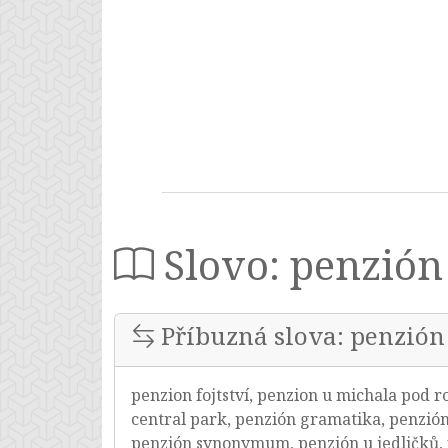
Slovo: penzión
Příbuzná slova: penzión
penzion fojtství, penzion u michala pod r
central park, penzión gramatika, penzión
penzión synonymum, penzión u jedličků,