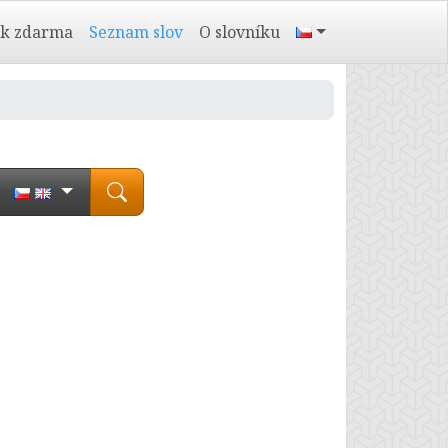
ík zdarma
Seznam slov
O slovníku