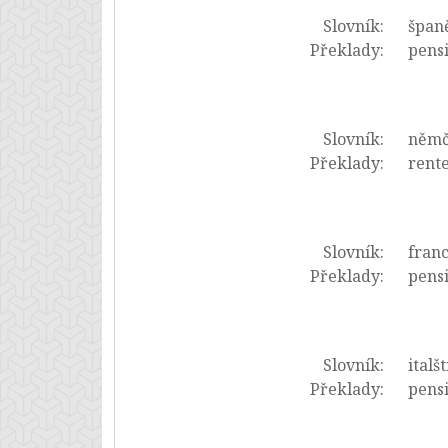
Slovník:
španě
Překlady:
pensi
Slovník:
němč
Překlady:
rente
Slovník:
franc
Překlady:
pensi
Slovník:
italš
Překlady:
pensi