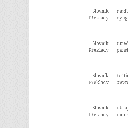
Slovník:
maďa
Překlady:
nyugd
Slovník:
tureč
Překlady:
pansi
Slovník:
řečti
Překlady:
σύντ
Slovník:
ukraj
Překlady:
панс