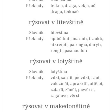
Překlady:
teikna, draga, vekja, að
draga, teiknað
rýsovat v litevštině
Slovník:
litevština
Překlady:
apibūdinti, masinti, traukti,
atkreipti, parengia, daryti,
rengti, pasinaudoti
rýsovat v lotyštině
Slovník:
lotyština
Překlady:
vilkt, saistīt, pievilkt, raut,
valdzināt, aprakstīt, attēlot,
izdarīt, zīmēt, pievērst,
sagatavo, vērst
rýsovat v makedonštině