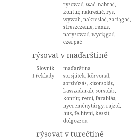
rysować, ssać, nabrać,
kontur, nakreślić, rys,
wywab, nakreślać, zaciągać,
streszczenie, remis,
narysować, wyciągać,
czerpać
rýsovat v maďarštině
Slovník:
maďarština
Překlady:
sorsjáték, körvonal,
sorshúzás, kisorsolás,
kasszadarab, sorsolás,
kontúr, remi, farablás,
nyereménytárgy, rajzol,
húz, felhívni, készít,
dolgozzon
rýsovat v turečtině