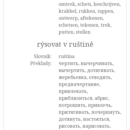
omtrek, schets, beschrijven,
krabbel, rukken, tappen,
ontwerp, aftekenen,
schetsen, tekenen, trek,
putten, stellen
rýsovat v ruštině
Slovník:
ruština
Překlady:
чертить, вычерчивать,
вычертить, дотягивать,
жеребьевка, отводить,
предначертание,
привлекать,
приблизиться, абрис,
потрошить, привлечь,
притягивать, почерпнуть,
дотянуть, настояться,
рисовать, нарисовать,