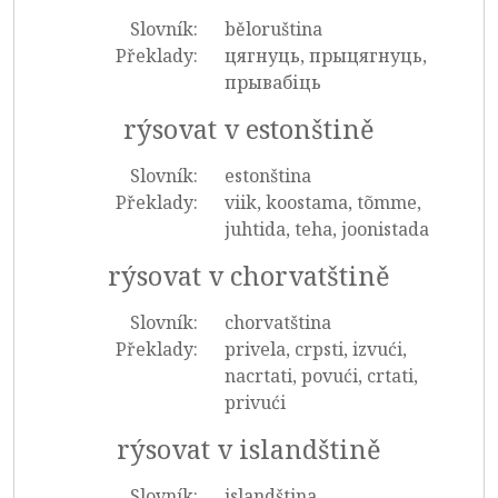
Slovník:
běloruština
Překlady:
цягнуць, прыцягнуць,
прывабіць
rýsovat v estonštině
Slovník:
estonština
Překlady:
viik, koostama, tõmme,
juhtida, teha, joonistada
rýsovat v chorvatštině
Slovník:
chorvatština
Překlady:
privela, crpsti, izvući,
nacrtati, povući, crtati,
privući
rýsovat v islandštině
Slovník:
islandština