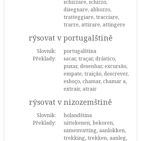
schizzare, schizzo,
disegnare, abbozzo,
tratteggiare, tracciare,
trarre, attirare, attingere
rýsovat v portugalštině
Slovník:
portugalština
Překlady:
sacar, traçar, drástico,
puxar, desenhar, excursão,
empate, traição, descrever,
esboço, chamar, chamar a,
extrair, atrair
rýsovat v nizozemštině
Slovník:
holandština
Překlady:
uittekenen, bekoren,
samenvatting, aanlokken,
trekking, trekken, aanleg,