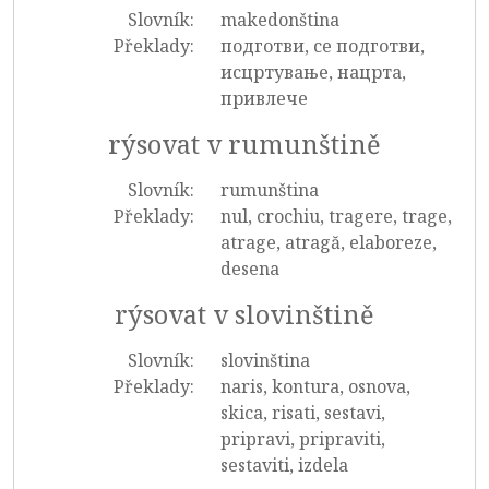
Slovník:
makedonština
Překlady:
подготви, се подготви,
исцртување, нацрта,
привлече
rýsovat v rumunštině
Slovník:
rumunština
Překlady:
nul, crochiu, tragere, trage,
atrage, atragă, elaboreze,
desena
rýsovat v slovinštině
Slovník:
slovinština
Překlady:
naris, kontura, osnova,
skica, risati, sestavi,
pripravi, pripraviti,
sestaviti, izdela