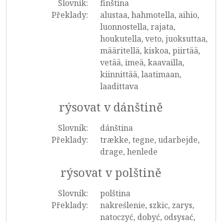
Slovník:
finština
Překlady:
alustaa, hahmotella, aihio,
luonnostella, rajata,
houkutella, veto, juoksuttaa,
määritellä, kiskoa, piirtää,
vetää, imeä, kaavailla,
kiinnittää, laatimaan,
laadittava
rýsovat v dánštině
Slovník:
dánština
Překlady:
trække, tegne, udarbejde,
drage, henlede
rýsovat v polštině
Slovník:
polština
Překlady:
nakreślenie, szkic, zarys,
natoczyć, dobyć, odsysać,