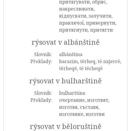
притягувати, обрис,
накреслювати,
відпускати, залучити,
правлячої, привернути,
притягнути, притягти
rýsovat v albánštině
Slovník:
albánština
Překlady:
barazim, tërheq, të nxjerrë,
tërheqë, të tërheqë
rýsovat v bulharštině
Slovník:
bulharština
Překlady:
очертание, изготвят,
изготвя, съставя,
изготвяне, изготви
rýsovat v běloruštině