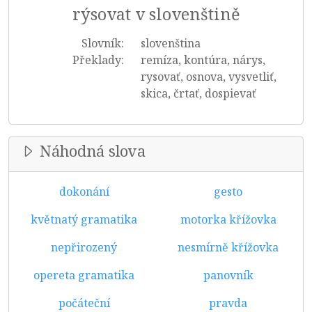
rýsovat v slovenštině
Slovník:
slovenština
Překlady:
remíza, kontúra, nárys,
rysovať, osnova, vysvetliť,
skica, črtať, dospievať
Náhodná slova
dokonání
gesto
květnatý gramatika
motorka křížovka
nepřirozený
nesmírně křížovka
opereta gramatika
panovník
počáteční
pravda