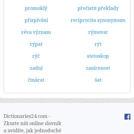
promoklý
přečistit překlady
přispívání
reciprocita synonymum
réva význam
rýmovat
rýpat
rýt
rýč
stetoskop
zadní
zanícenost
čmárat
šat
Dictionaries24.com -
Zkuste náš online slovník
a uvidíte, jak jednoduché