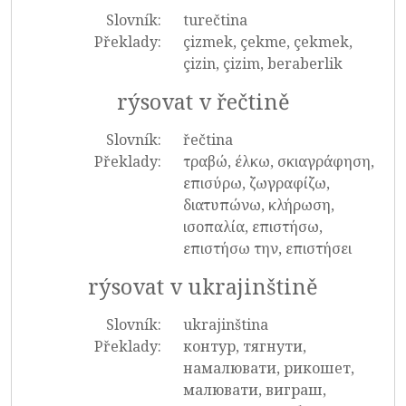
Slovník:
turečtina
Překlady:
çizmek, çekme, çekmek,
çizin, çizim, beraberlik
rýsovat v řečtině
Slovník:
řečtina
Překlady:
τραβώ, έλκω, σκιαγράφηση,
επισύρω, ζωγραφίζω,
διατυπώνω, κλήρωση,
ισοπαλία, επιστήσω,
επιστήσω την, επιστήσει
rýsovat v ukrajinštině
Slovník:
ukrajinština
Překlady:
контур, тягнути,
намалювати, рикошет,
малювати, виграш,