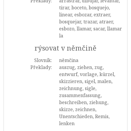
Překlady:
arrastrar, dibujar, levantar,
tirar, boceto, bosquejo,
linear, esbozar, extraer,
bosquejar, trazar, atraer,
esbozo, llamar, sacar, llamar
la
rýsovat v němčině
Slovník:
němčina
Překlady:
auszug, ziehen, zug,
entwurf, vorlage, kürzel,
skizzieren, sigel, malen,
zeichnung, sigle,
zusammenfassung,
beschreiben, ziehung,
skizze, zeichnen,
Unentschieden, Remis,
lenken