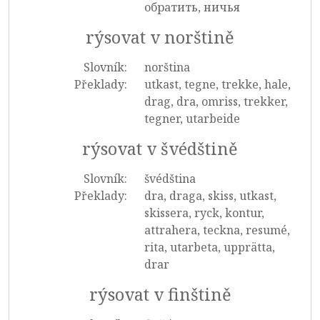
обратить, ничья
rýsovat v norštině
Slovník:
norština
Překlady:
utkast, tegne, trekke, hale,
drag, dra, omriss, trekker,
tegner, utarbeide
rýsovat v švédštině
Slovník:
švédština
Překlady:
dra, draga, skiss, utkast,
skissera, ryck, kontur,
attrahera, teckna, resumé,
rita, utarbeta, upprätta,
drar
rýsovat v finštině