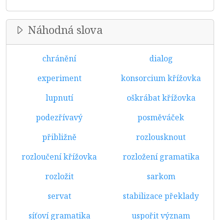
Náhodná slova
chránění
dialog
experiment
konsorcium křížovka
lupnutí
oškrábat křížovka
podezřívavý
posměváček
přibližně
rozlousknout
rozloučení křížovka
rozložení gramatika
rozložit
sarkom
servat
stabilizace překlady
síťoví gramatika
uspořit význam