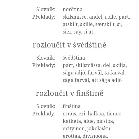
Slovník:
norština
Překlady:
skilsmisse, andel, rolle, part,
atskilt, skille, særskilt, si,
sier, say, si at
rozloučit v švédštině
Slovník:
švédština
Překlady:
part, skilsmässa, del, skilja,
säga adjö, farväl, ta farväl,
säga farväl, att säga adjö
rozloučit v finštině
Slovník:
finština
Překlady:
osuus, eri, halkoa, tienoo,
katketa, alue, pirstoa,
erityinen, jakolasku,
erottaa, divisioona,