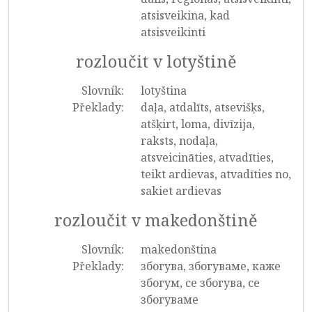
atsisveikina, kad
atsisveikinti
rozloučit v lotyštině
Slovník:
lotyština
Překlady:
daļa, atdalīts, atsevišķs,
atšķirt, loma, divīzija,
raksts, nodaļa,
atsveicināties, atvadīties,
teikt ardievas, atvadīties no,
sakiet ardievas
rozloučit v makedonštině
Slovník:
makedonština
Překlady:
збогува, збогуваме, каже
збогум, се збогува, се
збогуваме