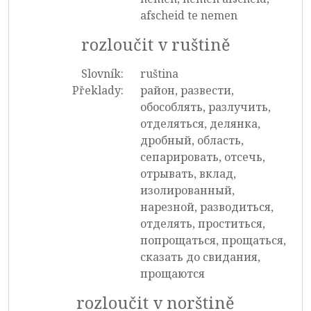
afscheid te nemen
rozloučit v ruštině
Slovník:
ruština
Překlady:
район, развести,
обособлять, разлучить,
отделяться, делянка,
дробный, область,
сепарировать, отсечь,
отрывать, вклад,
изолированный,
нарезной, разводиться,
отделять, проститься,
попрощаться, прощаться,
сказать до свидания,
прощаются
rozloučit v norštině