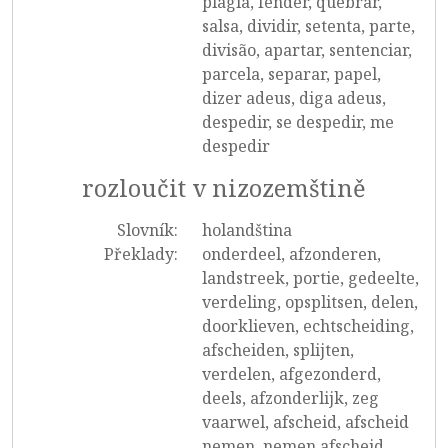
plagia, fender, quebrar,
salsa, dividir, setenta, parte,
divisão, apartar, sentenciar,
parcela, separar, papel,
dizer adeus, diga adeus,
despedir, se despedir, me
despedir
rozloučit v nizozemštině
Slovník:
holandština
Překlady:
onderdeel, afzonderen,
landstreek, portie, gedeelte,
verdeling, opsplitsen, delen,
doorklieven, echtscheiding,
afscheiden, splijten,
verdelen, afgezonderd,
deels, afzonderlijk, zeg
vaarwel, afscheid, afscheid
nemen, nemen afscheid,