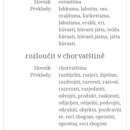
Slovník:
estonština
Překlady:
lahkuma, lahutus, osa,
eralduma, katkestama,
lahutama, eraldi, eri,
hüvasti, hüvasti jätta, öelda
hüvasti, hüvasti jätma, jätta
hüvasti
rozloučit v chorvatštině
Slovník:
chorvatština
Překlady:
razdijeliti, rasjeći, dijelom,
razdvojiti, razvesti, razvod,
razrezati, razjediniti,
odvojiti, produkt, raskinuti,
odijeljen, odijeliti, podvojiti,
odrubiti, objekta, pozdraviti
se, reći zbogom, oprostiti,
oproštaj, reci zbogom