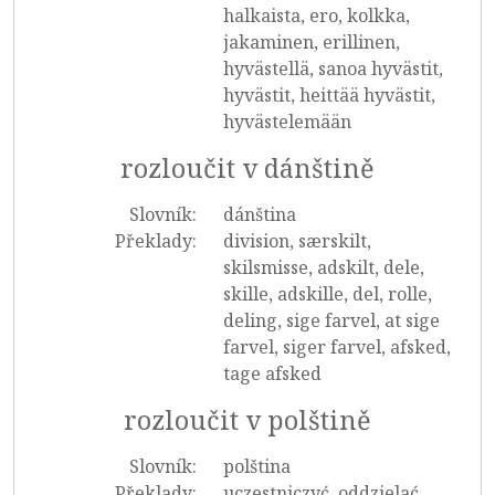
halkaista, ero, kolkka,
jakaminen, erillinen,
hyvästellä, sanoa hyvästit,
hyvästit, heittää hyvästit,
hyvästelemään
rozloučit v dánštině
Slovník:
dánština
Překlady:
division, særskilt,
skilsmisse, adskilt, dele,
skille, adskille, del, rolle,
deling, sige farvel, at sige
farvel, siger farvel, afsked,
tage afsked
rozloučit v polštině
Slovník:
polština
Překlady:
uczestniczyć, oddzielać,