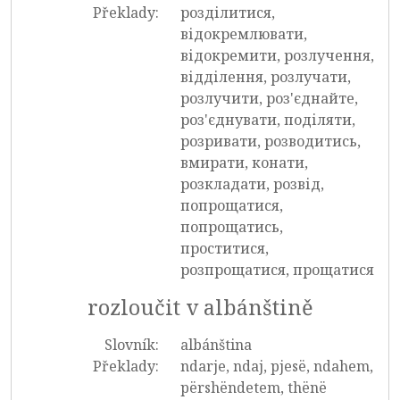
Překlady:
розділитися,
відокремлювати,
відокремити, розлучення,
відділення, розлучати,
розлучити, роз'єднайте,
роз'єднувати, поділяти,
розривати, розводитись,
вмирати, конати,
розкладати, розвід,
попрощатися,
попрощатись,
проститися,
розпрощатися, прощатися
rozloučit v albánštině
Slovník:
albánština
Překlady:
ndarje, ndaj, pjesë, ndahem,
përshëndetem, thënë