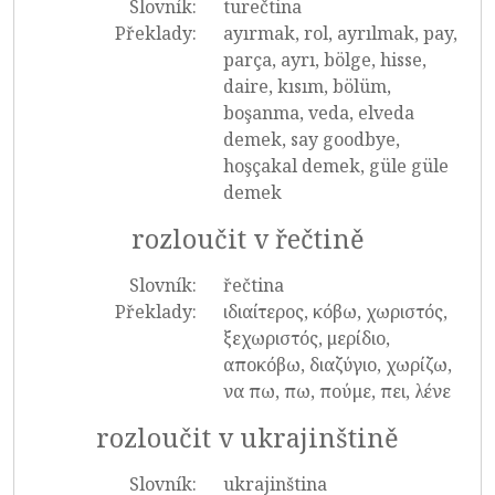
Slovník:
turečtina
Překlady:
ayırmak, rol, ayrılmak, pay,
parça, ayrı, bölge, hisse,
daire, kısım, bölüm,
boşanma, veda, elveda
demek, say goodbye,
hoşçakal demek, güle güle
demek
rozloučit v řečtině
Slovník:
řečtina
Překlady:
ιδιαίτερος, κόβω, χωριστός,
ξεχωριστός, μερίδιο,
αποκόβω, διαζύγιο, χωρίζω,
να πω, πω, πούμε, πει, λένε
rozloučit v ukrajinštině
Slovník:
ukrajinština