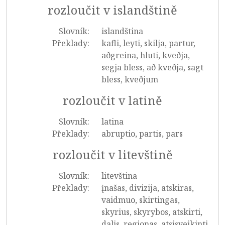
rozloučit v islandštině
Slovník:
islandština
Překlady:
kafli, leyti, skilja, partur,
aðgreina, hluti, kveðja,
segja bless, að kveðja, sagt
bless, kveðjum
rozloučit v latině
Slovník:
latina
Překlady:
abruptio, partis, pars
rozloučit v litevštině
Slovník:
litevština
Překlady:
įnašas, divizija, atskiras,
vaidmuo, skirtingas,
skyrius, skyrybos, atskirti,
dalis, regionas, atsisveikinti,