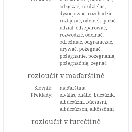
odłączać, rozdzielać,
dysocjować, rozchodzić,
rozłączać, odcinek, połać,
udział, odseparować,
rozwodzić, odcinać,
odróżniać, odgraniczać,
urywać, pożegnać,
pożegnanie, pożegnania,
pożegnać się, żegnać
rozloučit v maďarštině
Slovník:
maďarština
Překlady:
elválás, önálló, búcsúzik,
elbúcsúzni, búcsúzni,
elbúcsúzzon, elköszönni
rozloučit v turečtině