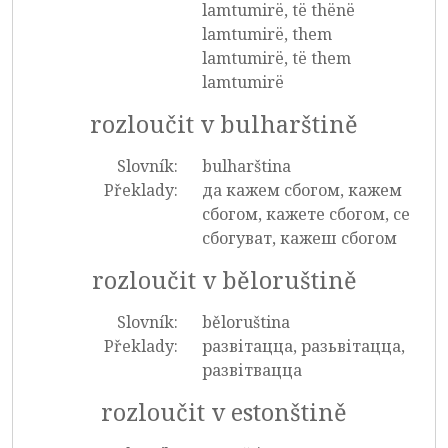
lamtumirë, të thënë
lamtumirë, them
lamtumirë, të them
lamtumirë
rozloučit v bulharštině
Slovník:
bulharština
Překlady:
да кажем сбогом, кажем
сбогом, кажете сбогом, се
сбогуват, кажеш сбогом
rozloučit v běloruštině
Slovník:
běloruština
Překlady:
развітацца, разьвітацца,
развітвацца
rozloučit v estonštině