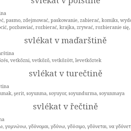
svlékat v polštině
ina
ć, pasmo, zdejmować, paskowanie, zabierać, komiks, wydoi
cić, pozbawiać, rozbierać, krajka, zrywać, rozbieranie się
svlékat v maďarštině
rština
zés, vetkőzni, vetkőző, vetkőzött, levetkőztek
svlékat v turečtině
tina
nmak, şerit, soyunma, soyuyor, soyundurma, soyunmaya
svlékat v řečtině
na
, γυμνώνω, γδύνομαι, γδύνω, γδύσιμο, γδύνεται, να γδύνετα