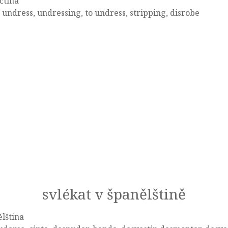
čtina
, undress, undressing, to undress, stripping, disrobe
svlékat v španělštině
lština