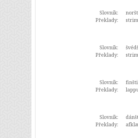
Slovník:
noršt
Překlady:
strim
Slovník:
švédš
Překlady:
strim
Slovník:
finšt
Překlady:
lappu
Slovník:
dánš
Překlady:
afkl