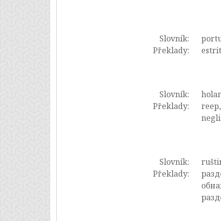
Slovník:
portu
Překlady:
estri
Slovník:
hola
Překlady:
reep,
negli
Slovník:
rušti
Překlady:
разд
обна
разд