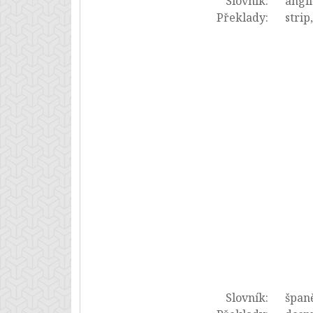
Slovník:
angli
Překlady:
strip
Slovník:
španě