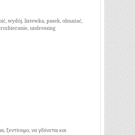
ć, wydój, listewka, pasek, obnażać,
, rozbieranie, undressing
ι, ξεντύσιμο, να γδύνεται και