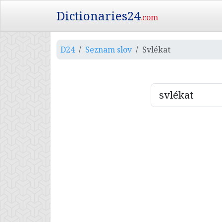
Dictionaries24
.com
D24
Seznam slov
Svlékat