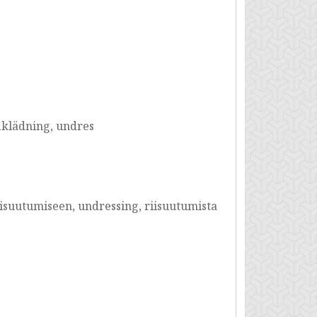
påklädning, undres
riisuutumiseen, undressing, riisuutumista