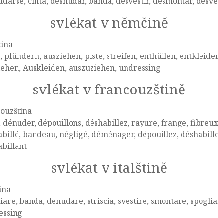
darse, cinta, desnudar, banda, desvestir, desmontar, des
svlékat v němčině
ina
e, plündern, ausziehen, piste, streifen, enthüllen, entkleid
ehen, Auskleiden, auszuziehen, undressing
svlékat v francouzštině
ouzština
, dénuder, dépouillons, déshabillez, rayure, frange, fibreux, 
billé, bandeau, négligé, déménager, dépouillez, déshabille
billant
svlékat v italštině
tina
iare, banda, denudare, striscia, svestire, smontare, spogliar
essing