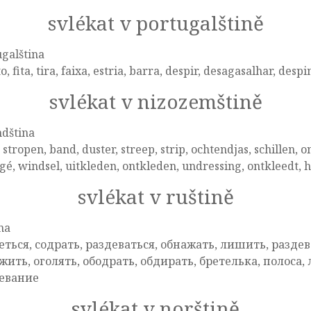
svlékat v portugalštině
galština
to, fita, tira, faixa, estria, barra, despir, desagasalhar, des
svlékat v nizozemštině
ndština
 stropen, band, duster, streep, strip, ochtendjas, schillen,
gé, windsel, uitkleden, ontkleden, undressing, ontkleedt, 
svlékat v ruštině
na
еться, содрать, раздеваться, обнажать, лишить, раздева
жить, оголять, ободрать, обдирать, бретелька, полоса, 
евание
svlékat v norštině