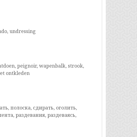
pindo, undressing
 ontdoen, peignoir, wapenbalk, strook,
het ontkleden
ть, полоска, сдирать, оголить,
лента, раздевания, раздеваясь,