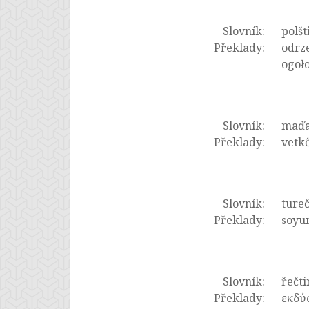
Slovník:
polšt
Překlady:
odrze
ogoło
Slovník:
maďa
Překlady:
vetkő
Slovník:
tureč
Překlady:
soyu
Slovník:
řečti
Překlady:
εκδύω