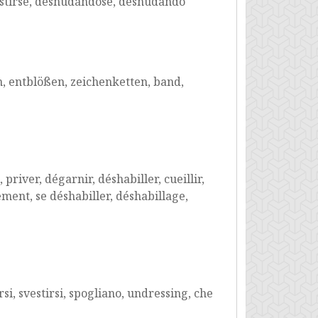
vestirse, desnudándose, desnudando
en, entblößen, zeichenketten, band,
priver, dégarnir, déshabiller, cueillir,
ment, se déshabiller, déshabillage,
si, svestirsi, spogliano, undressing, che