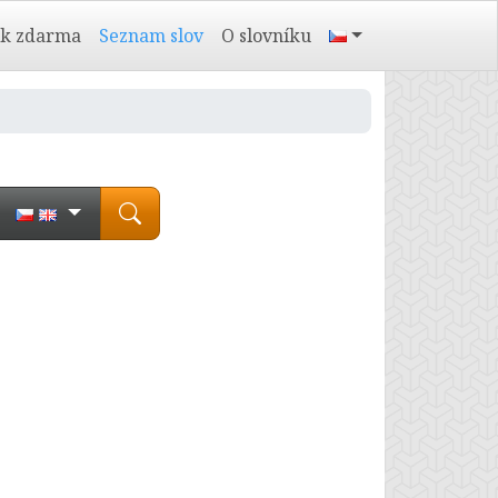
ík zdarma
Seznam slov
O slovníku