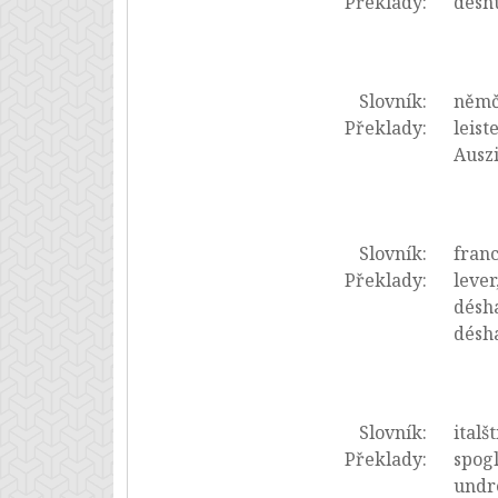
Překlady:
desnu
Slovník:
němč
Překlady:
leist
Auszi
Slovník:
franc
Překlady:
lever
désha
désha
Slovník:
italš
Překlady:
spogl
undr