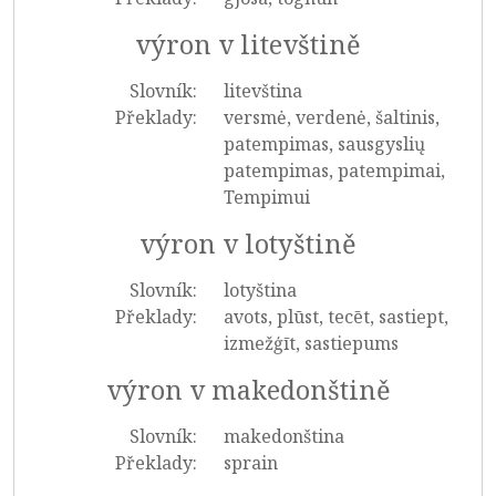
výron v litevštině
Slovník:
litevština
Překlady:
versmė, verdenė, šaltinis,
patempimas, sausgyslių
patempimas, patempimai,
Tempimui
výron v lotyštině
Slovník:
lotyština
Překlady:
avots, plūst, tecēt, sastiept,
izmežģīt, sastiepums
výron v makedonštině
Slovník:
makedonština
Překlady:
sprain