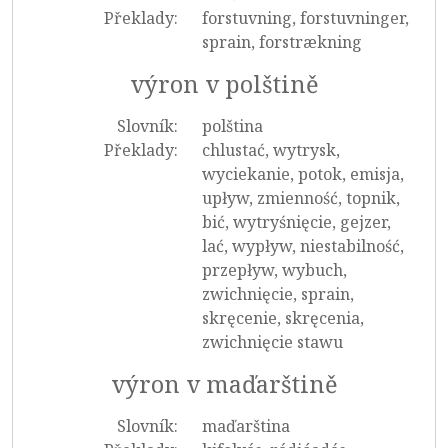
Překlady:
forstuvning, forstuvninger,
sprain, forstrækning
výron v polštině
Slovník:
polština
Překlady:
chlustać, wytrysk,
wyciekanie, potok, emisja,
upływ, zmienność, topnik,
bić, wytryśnięcie, gejzer,
lać, wypływ, niestabilność,
przepływ, wybuch,
zwichnięcie, sprain,
skręcenie, skręcenia,
zwichnięcie stawu
výron v maďarštině
Slovník:
maďarština