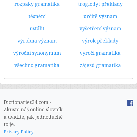
rozpaky gramatika
troglodyt překlady
těsnění
určitě význam
ustálit
vyšetření význam
výrobna význam
výrok překlady
výroční synonymum
výročí gramatika
všechno gramatika
zájezd gramatika
Dictionaries24.com -
Zkuste náš online slovník
a uvidíte, jak jednoduché
to je.
Privacy Policy