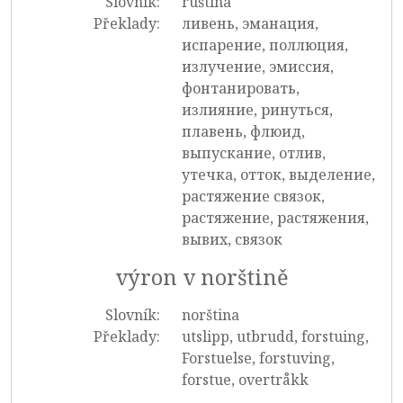
Slovník:
ruština
Překlady:
ливень, эманация,
испарение, поллюция,
излучение, эмиссия,
фонтанировать,
излияние, ринуться,
плавень, флюид,
выпускание, отлив,
утечка, отток, выделение,
растяжение связок,
растяжение, растяжения,
вывих, связок
výron v norštině
Slovník:
norština
Překlady:
utslipp, utbrudd, forstuing,
Forstuelse, forstuving,
forstue, overtråkk