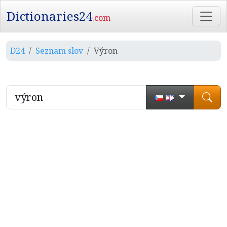
Dictionaries24
.com
D24
Seznam slov
Výron