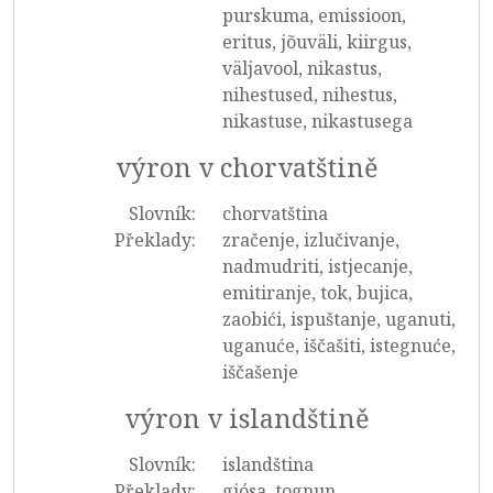
purskuma, emissioon,
eritus, jõuväli, kiirgus,
väljavool, nikastus,
nihestused, nihestus,
nikastuse, nikastusega
výron v chorvatštině
Slovník:
chorvatština
Překlady:
zračenje, izlučivanje,
nadmudriti, istjecanje,
emitiranje, tok, bujica,
zaobići, ispuštanje, uganuti,
uganuće, iščašiti, istegnuće,
iščašenje
výron v islandštině
Slovník:
islandština
Překlady:
gjósa, tognun