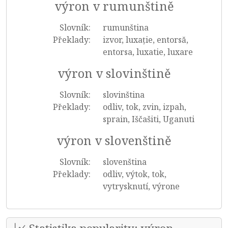
výron v rumunštině
Slovník:
rumunština
Překlady:
izvor, luxație, entorsă,
entorsa, luxatie, luxare
výron v slovinštině
Slovník:
slovinština
Překlady:
odliv, tok, zvin, izpah,
sprain, Iščašiti, Uganuti
výron v slovenštině
Slovník:
slovenština
Překlady:
odliv, výtok, tok,
vytrysknutí, výrone