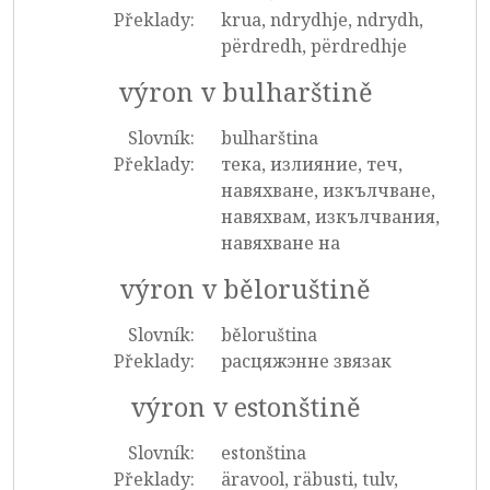
Překlady:
krua, ndrydhje, ndrydh,
përdredh, përdredhje
výron v bulharštině
Slovník:
bulharština
Překlady:
тека, излияние, теч,
навяхване, изкълчване,
навяхвам, изкълчвания,
навяхване на
výron v běloruštině
Slovník:
běloruština
Překlady:
расцяжэнне звязак
výron v estonštině
Slovník:
estonština
Překlady:
äravool, räbusti, tulv,