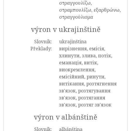
στραγγουλίζω,
στραμπουλίζω, εξαρθρώνω,
στραγγούλισμα
výron v ukrajinštině
Slovník:
ukrajinština
Překlady:
вирізнення, емісія,
хлинути, злива, потік,
еманація, витік,
виокремлення,
емісійний, ринути,
витікання, розтягнення
зв'язок, розтягування
зв'язок, розтягання
зв'язок, розтяг зв'язок
výron v albánštině
Slovník:
albánština