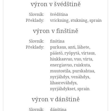
výron v švédštině
Slovník:
švédština
Překlady:
vrickning, stukning, sprain
výron v finštině
Slovník:
finština
Překlady:
purkaus, anti, lähete,
päästö, ryöpytä, virtaus,
hiukkasvuo, vuo, virta,
energiavuo, ruiskuta,
muutostila, purskahtaa,
nyrjähdys, venähdys,
lihasrevähdys,
nyrjähdykset, sprain
výron v dánštině
Slovník:
dánština