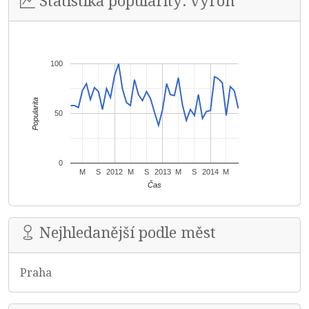
Statistika popularity: výron
100
Popularita
50
0
M
S
2012
M
S
2013
M
S
2014
M
Čas
Nejhledanější podle měst
Praha