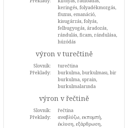
Překlady:
kifolyás, rádióadás,
keringés, folyadékmozgás,
fluxus, emanáció,
kisugárzás, folyás,
felbugyogás, áradozás,
rándulás, ficam, rándulása,
húzódás
výron v turečtině
Slovník:
turečtina
Překlady:
burkulma, burkulması, bir
burkulma, sprain,
burkulmalarında
výron v řečtině
Slovník:
řečtina
Překlady:
αναβλύζω, εκπομπή,
έκλυση, εξάρθρωση,