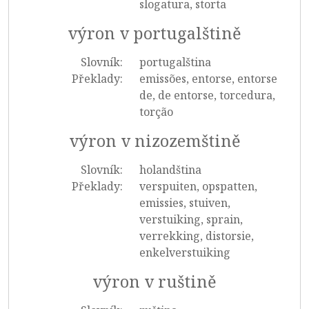
slogatura, storta
výron v portugalštině
Slovník:
portugalština
Překlady:
emissões, entorse, entorse
de, de entorse, torcedura,
torção
výron v nizozemštině
Slovník:
holandština
Překlady:
verspuiten, opspatten,
emissies, stuiven,
verstuiking, sprain,
verrekking, distorsie,
enkelverstuiking
výron v ruštině