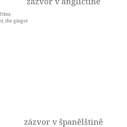
zázvor v angličtině
čtina
r, the ginger
zázvor v španělštině