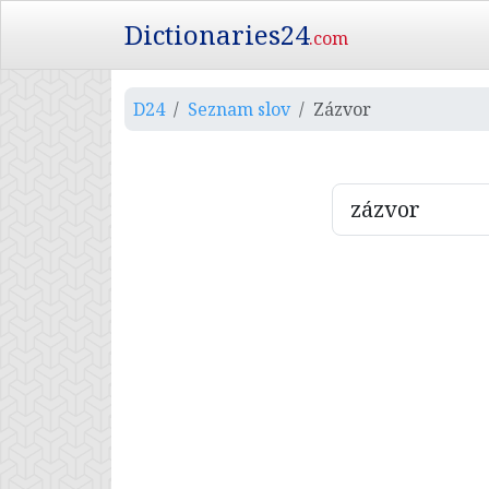
Dictionaries24
.com
D24
Seznam slov
Zázvor