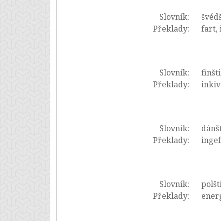
Slovník:
švédš
Překlady:
fart,
Slovník:
finšt
Překlady:
inkiv
Slovník:
dánš
Překlady:
ingef
Slovník:
polšt
Překlady:
energ