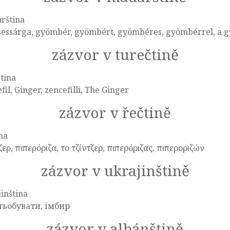
rština
sessárga, gyömbér, gyömbért, gyömbéres, gyömbérrel, a 
zázvor v turečtině
tina
fil, Ginger, zencefilli, The Ginger
zázvor v řečtině
na
ζερ, πιπερόριζα, το τζίντζερ, πιπερόριζας, πιπεροριζών
zázvor v ukrajinštině
inština
тьобувати, імбир
zázvor v albánštině