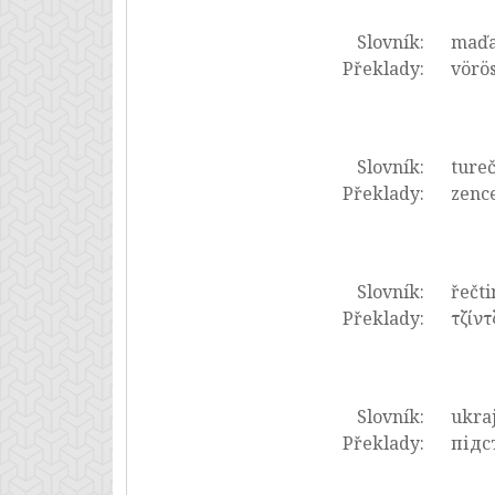
Slovník:
maďa
Překlady:
vörö
Slovník:
tureč
Překlady:
zence
Slovník:
řečti
Překlady:
τζίντ
Slovník:
ukraj
Překlady:
підс