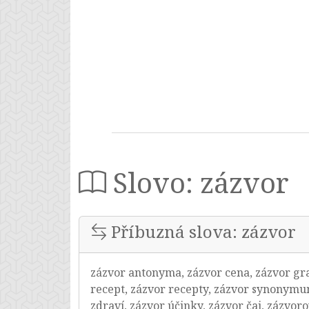
Slovo: zázvor
Příbuzná slova: zázvor
zázvor antonyma, zázvor cena, zázvor gram
recept, zázvor recepty, zázvor synonymum
zdraví, zázvor účinky, zázvor čaj, zázvoro