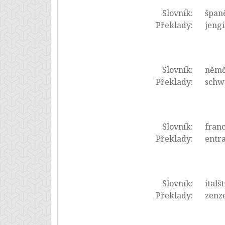
Slovník:
španě
Překlady:
jengi
Slovník:
němč
Překlady:
schwu
Slovník:
franc
Překlady:
entr
Slovník:
italš
Překlady:
zenze