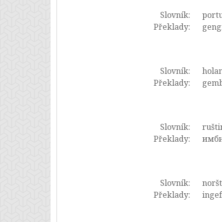
Slovník:
portu
Překlady:
gengi
Slovník:
hola
Překlady:
gemb
Slovník:
rušti
Překlady:
имби
Slovník:
noršt
Překlady:
ingef