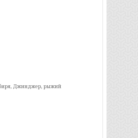
мбиря, Джинджер, рыжий