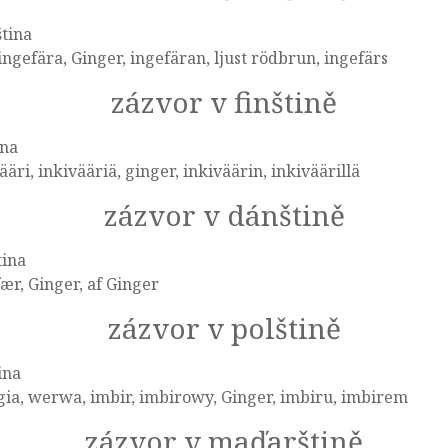
tina
 ingefära, Ginger, ingefäran, ljust rödbrun, ingefärs
zázvor v finštině
ina
ääri, inkivääriä, ginger, inkiväärin, inkiväärillä
zázvor v dánštině
tina
ær, Ginger, af Ginger
zázvor v polštině
ina
ia, werwa, imbir, imbirowy, Ginger, imbiru, imbirem
zázvor v maďarštině