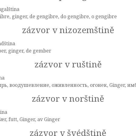
galština
bre, ginger, de gengibre, do gengibre, o gengibre
zázvor v nizozemštině
ndština
er, ginger, de gember
zázvor v ruštině
na
рь, воодушевление, оживленность, огонек, Ginger, и
zázvor v norštině
ina
ær, futt, Ginger, av Ginger
zázvor v švédštině