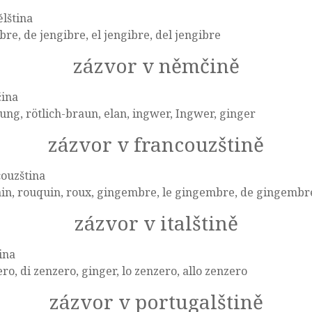
lština
bre, de jengibre, el jengibre, del jengibre
zázvor v němčině
ina
ng, rötlich-braun, elan, ingwer, Ingwer, ginger
zázvor v francouzštině
ouzština
ain, rouquin, roux, gingembre, le gingembre, de gingemb
zázvor v italštině
tina
ro, di zenzero, ginger, lo zenzero, allo zenzero
zázvor v portugalštině