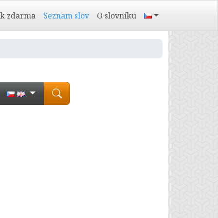
ík zdarma
Seznam slov
O slovníku