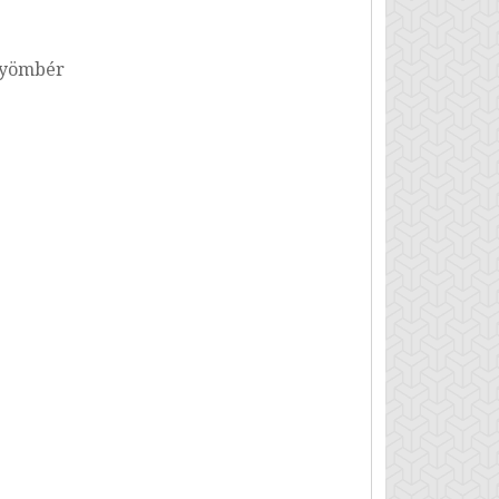
gyömbér