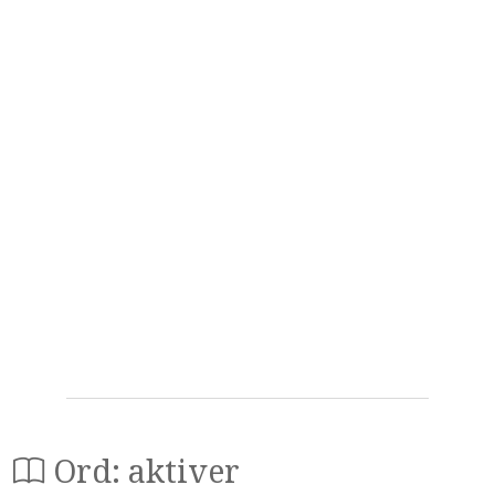
Ord: aktiver