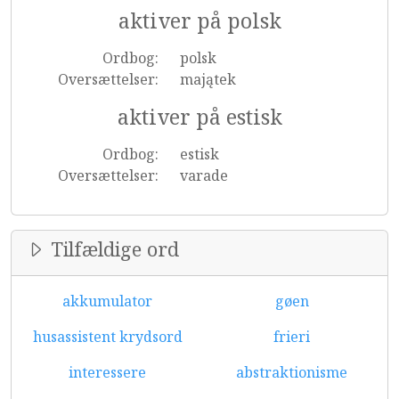
aktiver på polsk
Ordbog:
polsk
Oversættelser:
majątek
aktiver på estisk
Ordbog:
estisk
Oversættelser:
varade
Tilfældige ord
akkumulator
gøen
husassistent krydsord
frieri
interessere
abstraktionisme