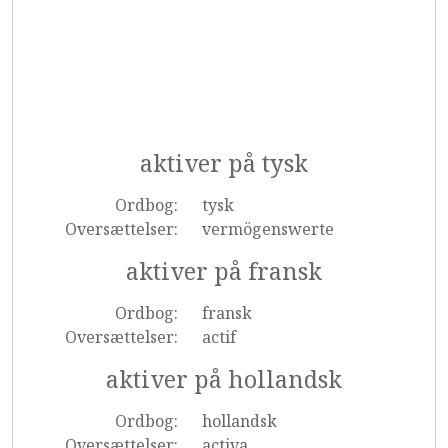
aktiver på tysk
Ordbog:
tysk
Oversættelser:
vermögenswerte
aktiver på fransk
Ordbog:
fransk
Oversættelser:
actif
aktiver på hollandsk
Ordbog:
hollandsk
Oversættelser:
activa