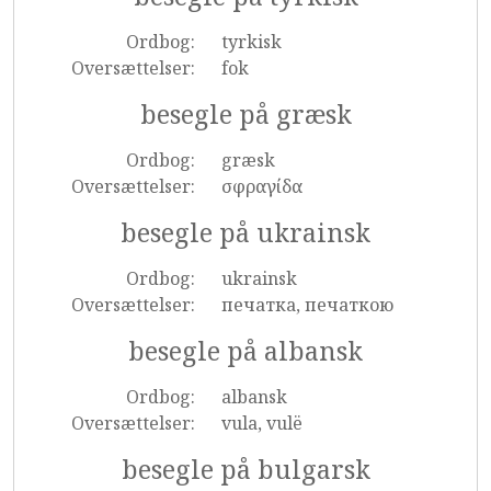
Ordbog:
tyrkisk
Oversættelser:
fok
besegle på græsk
Ordbog:
græsk
Oversættelser:
σφραγίδα
besegle på ukrainsk
Ordbog:
ukrainsk
Oversættelser:
печатка, печаткою
besegle på albansk
Ordbog:
albansk
Oversættelser:
vula, vulë
besegle på bulgarsk