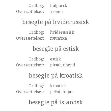
Ordbog:
bulgarsk
Oversættelser:
тюлен
besegle på hviderussisk
Ordbog:
hviderussisk
Oversættelser:
пячатка
besegle på estisk
Ordbog:
estisk
Oversættelser:
pitsat, tihend
besegle på kroatisk
Ordbog:
kroatisk
Oversættelser:
pečat, tuljan
besegle på islandsk