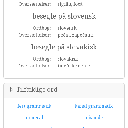
Oversættelser:
sigiliu, focă
besegle på slovensk
Ordbog:
slovensk
Oversættelser:
pečat, zapečatiti
besegle på slovakisk
Ordbog:
slovakisk
Oversættelser:
tuleň, tesnenie
Tilfældige ord
fest grammatik
kanal grammatik
mineral
misunde