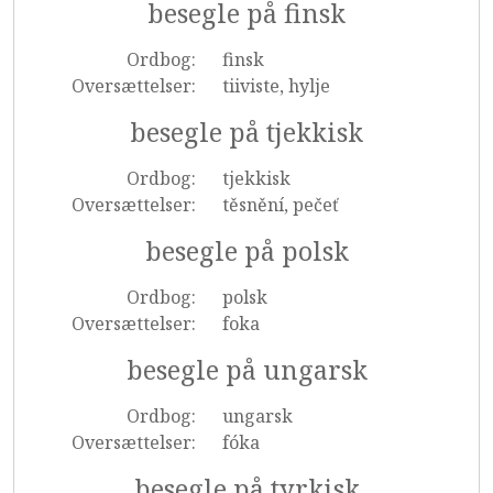
besegle på finsk
Ordbog:
finsk
Oversættelser:
tiiviste, hylje
besegle på tjekkisk
Ordbog:
tjekkisk
Oversættelser:
těsnění, pečeť
besegle på polsk
Ordbog:
polsk
Oversættelser:
foka
besegle på ungarsk
Ordbog:
ungarsk
Oversættelser:
fóka
besegle på tyrkisk