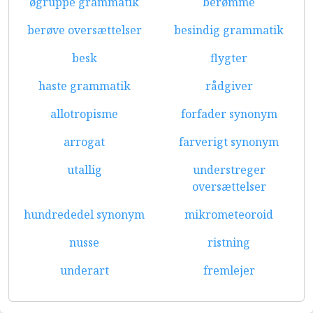
øgruppe grammatik
berømme
berøve oversættelser
besindig grammatik
besk
flygter
haste grammatik
rådgiver
allotropisme
forfader synonym
arrogat
farverigt synonym
utallig
understreger
oversættelser
hundrededel synonym
mikrometeoroid
nusse
ristning
underart
fremlejer