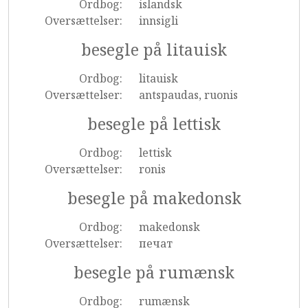
Ordbog:
islandsk
Oversættelser:
innsigli
besegle på litauisk
Ordbog:
litauisk
Oversættelser:
antspaudas, ruonis
besegle på lettisk
Ordbog:
lettisk
Oversættelser:
ronis
besegle på makedonsk
Ordbog:
makedonsk
Oversættelser:
печат
besegle på rumænsk
Ordbog:
rumænsk