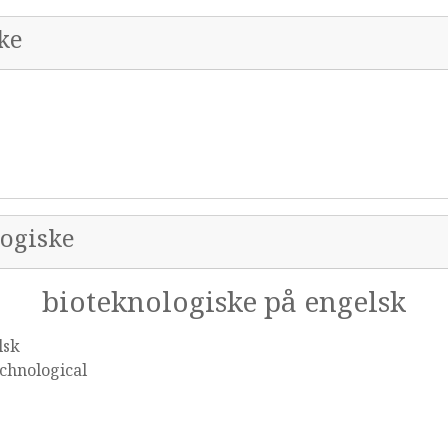
ke
logiske
bioteknologiske på engelsk
lsk
chnological