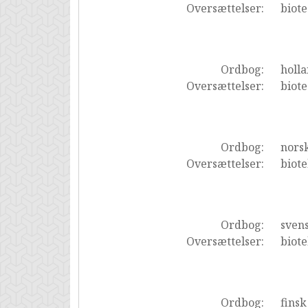
Oversættelser:
biot
Ordbog:
holl
Oversættelser:
biot
Ordbog:
nors
Oversættelser:
biot
Ordbog:
sven
Oversættelser:
biot
Ordbog:
finsk