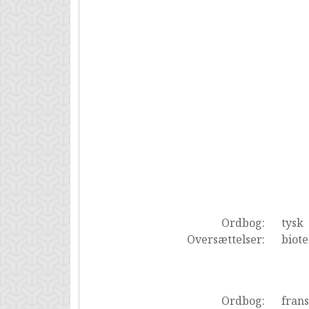
Ordbog:
tysk
Oversættelser:
biot
Ordbog:
fran