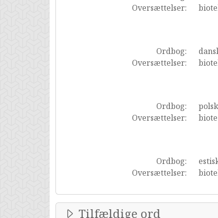
Oversættelser:
biot
Ordbog:
dans
Oversættelser:
biot
Ordbog:
pols
Oversættelser:
biot
Ordbog:
estis
Oversættelser:
biote
Tilfældige ord