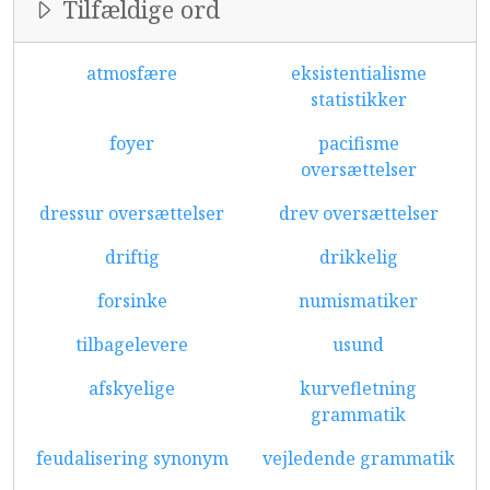
Tilfældige ord
atmosfære
eksistentialisme
statistikker
foyer
pacifisme
oversættelser
dressur oversættelser
drev oversættelser
driftig
drikkelig
forsinke
numismatiker
tilbagelevere
usund
afskyelige
kurvefletning
grammatik
feudalisering synonym
vejledende grammatik