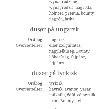
wynagrodzenie,
wynagrodzić, nagroda,
hojność, premia, bounty,
nagród, laska
dusør på ungarsk
Ordbog:
ungarsk
Oversættelser:
ellenszolgáltatás,
nagylelkűség, Bounty,
bõkezûség, fejpénz,
fejpénzt
dusør på tyrkisk
Ordbog:
tyrkisk
Oversættelser:
bayrak, avantaj, yarar,
mükafat, ödül, cömertlik,
prim, Bounty, kelle