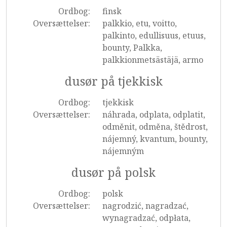
Ordbog:
finsk
Oversættelser:
palkkio, etu, voitto,
palkinto, edullisuus, etuus,
bounty, Palkka,
palkkionmetsästäjä, armo
dusør på tjekkisk
Ordbog:
tjekkisk
Oversættelser:
náhrada, odplata, odplatit,
odměnit, odměna, štědrost,
nájemný, kvantum, bounty,
nájemným
dusør på polsk
Ordbog:
polsk
Oversættelser:
nagrodzić, nagradzać,
wynagradzać, odpłata,