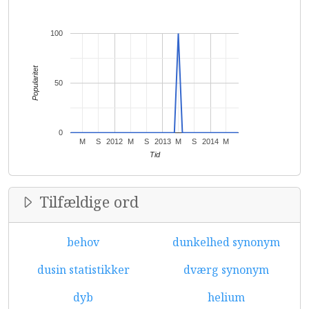
100
Popularitet
50
0
M
S
2012
M
S
2013
M
S
2014
M
Tid
Tilfældige ord
behov
dunkelhed synonym
dusin statistikker
dværg synonym
dyb
helium