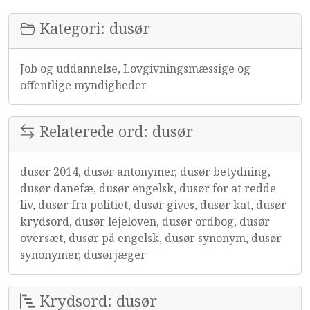
Kategori: dusør
Job og uddannelse, Lovgivningsmæssige og
offentlige myndigheder
Relaterede ord: dusør
dusør 2014, dusør antonymer, dusør betydning,
dusør danefæ, dusør engelsk, dusør for at redde
liv, dusør fra politiet, dusør gives, dusør kat, dusør
krydsord, dusør lejeloven, dusør ordbog, dusør
oversæt, dusør på engelsk, dusør synonym, dusør
synonymer, dusørjæger
Krydsord: dusør