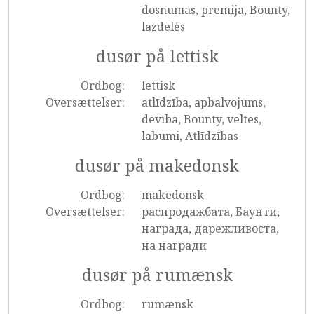
dosnumas, premija, Bounty,
lazdelės
dusør på lettisk
Ordbog:
lettisk
Oversættelser:
atlīdzība, apbalvojums,
devība, Bounty, veltes,
labumi, Atlīdzības
dusør på makedonsk
Ordbog:
makedonsk
Oversættelser:
распродажбата, Баунти,
награда, дарежливоста,
на награди
dusør på rumænsk
Ordbog:
rumænsk