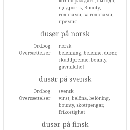
вознаграждать, выгода,
щедрость, Bounty,
головами, за головами,
премия
dusør på norsk
Ordbog:
norsk
Oversættelser:
belønning, belønne, dusør,
skuddpremie, bounty,
gavmildhet
dusør på svensk
Ordbog:
svensk
Oversættelser:
vinst, belöna, belöning,
bounty, skottpengar,
frikostighet
dusør på finsk