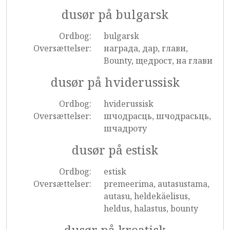
dusør på bulgarsk
Ordbog:
bulgarsk
Oversættelser:
награда, дар, глави,
Bounty, щедрост, на глави
dusør på hviderussisk
Ordbog:
hviderussisk
Oversættelser:
шчодрасць, шчодрасьць,
шчадроту
dusør på estisk
Ordbog:
estisk
Oversættelser:
premeerima, autasustama,
autasu, heldekäelisus,
heldus, halastus, bounty