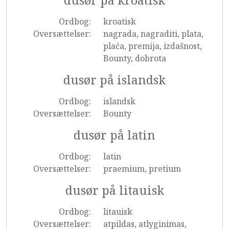
dusør på kroatisk
Ordbog:
kroatisk
Oversættelser:
nagrada, nagraditi, plata,
plaća, premija, izdašnost,
Bounty, dobrota
dusør på islandsk
Ordbog:
islandsk
Oversættelser:
Bounty
dusør på latin
Ordbog:
latin
Oversættelser:
praemium, pretium
dusør på litauisk
Ordbog:
litauisk
Oversættelser:
atpildas, atlyginimas,