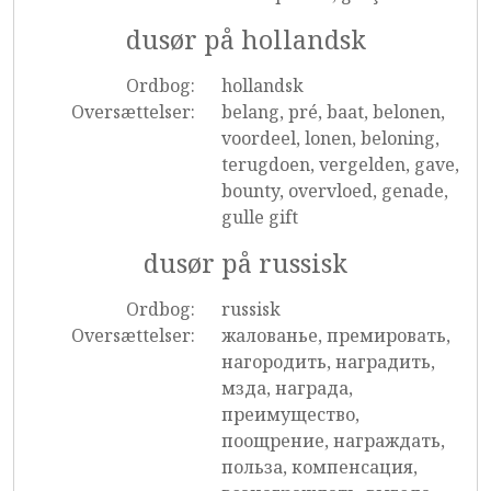
dusør på hollandsk
Ordbog:
hollandsk
Oversættelser:
belang, pré, baat, belonen,
voordeel, lonen, beloning,
terugdoen, vergelden, gave,
bounty, overvloed, genade,
gulle gift
dusør på russisk
Ordbog:
russisk
Oversættelser:
жалованье, премировать,
нагородить, наградить,
мзда, награда,
преимущество,
поощрение, награждать,
польза, компенсация,