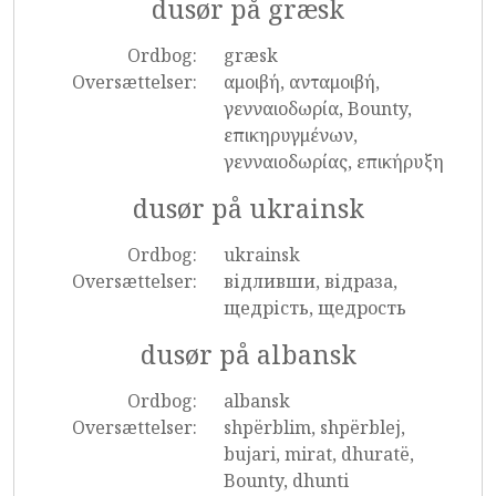
dusør på græsk
Ordbog:
græsk
Oversættelser:
αμοιβή, ανταμοιβή,
γενναιοδωρία, Bounty,
επικηρυγμένων,
γενναιοδωρίας, επικήρυξη
dusør på ukrainsk
Ordbog:
ukrainsk
Oversættelser:
відливши, відраза,
щедрість, щедрость
dusør på albansk
Ordbog:
albansk
Oversættelser:
shpërblim, shpërblej,
bujari, mirat, dhuratë,
Bounty, dhunti