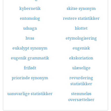
kybernetik
skitse synonym
entomolog
restere statistikker
udsagn
blottet
hvas
etymologisering
eukalypt synonym
eugenisk
eugenik grammatik
ekskoriation
frifødt
ulæselige
priorinde synonym
revurdering
statistikker
uansvarlige statistikker
stemmeløs
oversættelser