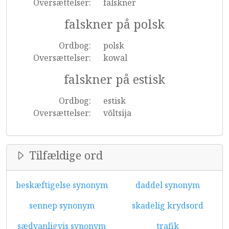
Oversættelser:
falskner
falskner på polsk
Ordbog:
polsk
Oversættelser:
kowal
falskner på estisk
Ordbog:
estisk
Oversættelser:
võltsija
Tilfældige ord
beskæftigelse synonym
daddel synonym
sennep synonym
skadelig krydsord
sædvanligvis synonym
trafik