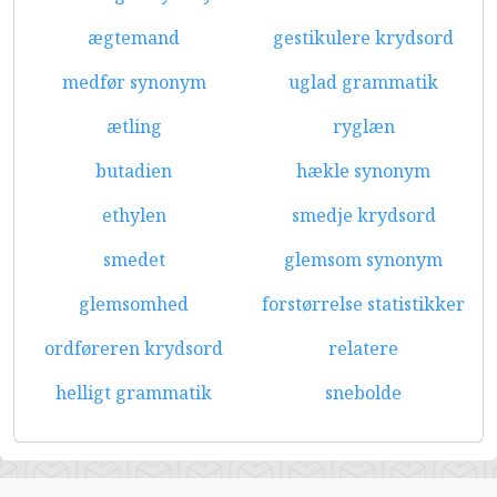
ægtemand
gestikulere krydsord
medfør synonym
uglad grammatik
ætling
ryglæn
butadien
hækle synonym
ethylen
smedje krydsord
smedet
glemsom synonym
glemsomhed
forstørrelse statistikker
ordføreren krydsord
relatere
helligt grammatik
snebolde