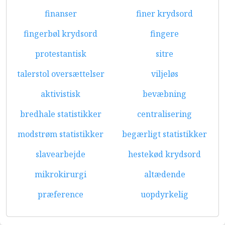
finanser
finer krydsord
fingerbøl krydsord
fingere
protestantisk
sitre
talerstol oversættelser
viljeløs
aktivistisk
bevæbning
bredhale statistikker
centralisering
modstrøm statistikker
begærligt statistikker
slavearbejde
hestekød krydsord
mikrokirurgi
altædende
præference
uopdyrkelig