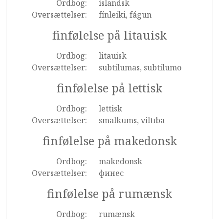
Ordbog:
islandsk
Oversættelser:
fínleiki, fágun
finfølelse på litauisk
Ordbog:
litauisk
Oversættelser:
subtilumas, subtilumo
finfølelse på lettisk
Ordbog:
lettisk
Oversættelser:
smalkums, viltība
finfølelse på makedonsk
Ordbog:
makedonsk
Oversættelser:
финес
finfølelse på rumænsk
Ordbog:
rumænsk