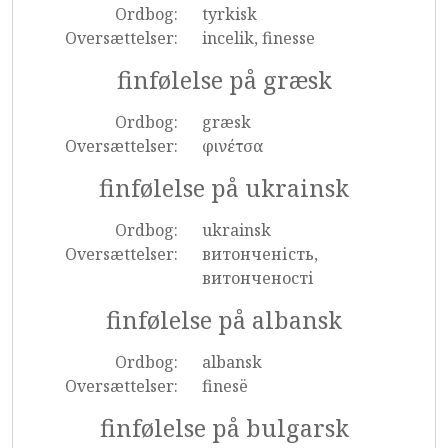
Ordbog:
tyrkisk
Oversættelser:
incelik, finesse
finfølelse på græsk
Ordbog:
græsk
Oversættelser:
φινέτσα
finfølelse på ukrainsk
Ordbog:
ukrainsk
Oversættelser:
витонченість,
витонченості
finfølelse på albansk
Ordbog:
albansk
Oversættelser:
finesë
finfølelse på bulgarsk