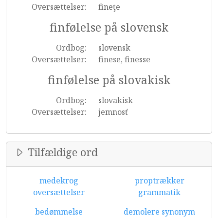
Oversættelser:
fineţe
finfølelse på slovensk
Ordbog:
slovensk
Oversættelser:
finese, finesse
finfølelse på slovakisk
Ordbog:
slovakisk
Oversættelser:
jemnosť
Tilfældige ord
medekrog
proptrækker
oversættelser
grammatik
bedømmelse
demolere synonym