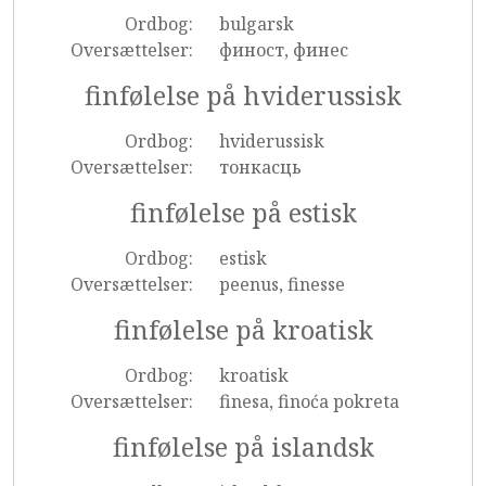
Ordbog:
bulgarsk
Oversættelser:
финост, финес
finfølelse på hviderussisk
Ordbog:
hviderussisk
Oversættelser:
тонкасць
finfølelse på estisk
Ordbog:
estisk
Oversættelser:
peenus, finesse
finfølelse på kroatisk
Ordbog:
kroatisk
Oversættelser:
finesa, finoća pokreta
finfølelse på islandsk