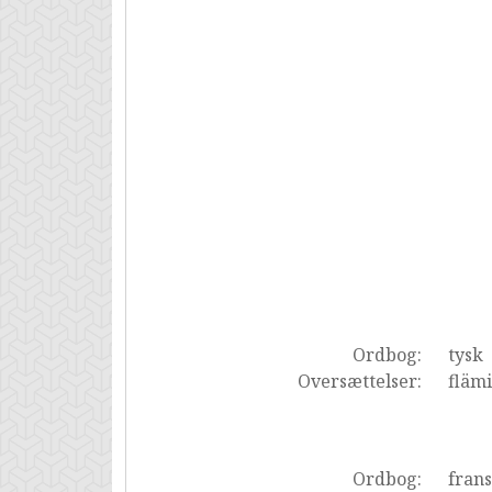
Ordbog:
tysk
Oversættelser:
fläm
Ordbog:
fran