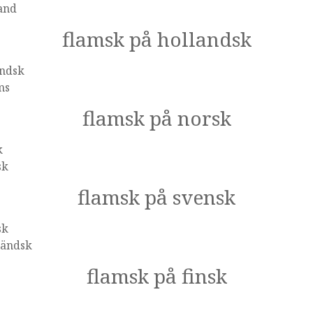
and
flamsk på hollandsk
andsk
ms
flamsk på norsk
k
sk
flamsk på svensk
sk
ländsk
flamsk på finsk