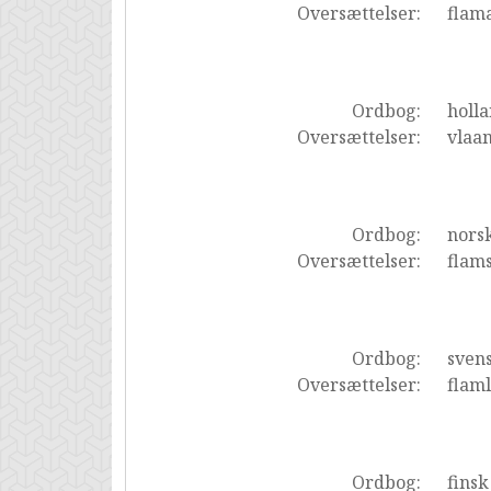
Oversættelser:
flam
Ordbog:
holl
Oversættelser:
vlaa
Ordbog:
nors
Oversættelser:
flam
Ordbog:
sven
Oversættelser:
flam
Ordbog:
finsk