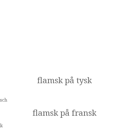
flamsk på tysk
isch
flamsk på fransk
sk