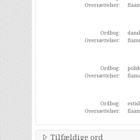
Oversættelser:
flaa
Ordbog:
dans
Oversættelser:
flam
Ordbog:
pols
Oversættelser:
flam
Ordbog:
estis
Oversættelser:
flaa
Tilfældige ord