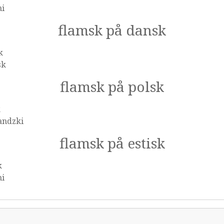
mi
flamsk på dansk
k
sk
flamsk på polsk
k
andzki
flamsk på estisk
k
mi