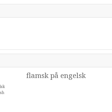
flamsk på engelsk
lsk
ish