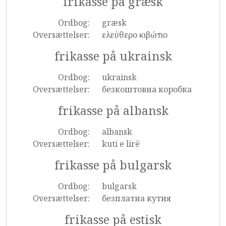
frikasse på græsk
Ordbog:
græsk
Oversættelser:
ελεύθερο κιβώτιο
frikasse på ukrainsk
Ordbog:
ukrainsk
Oversættelser:
безкоштовна коробка
frikasse på albansk
Ordbog:
albansk
Oversættelser:
kuti e lirë
frikasse på bulgarsk
Ordbog:
bulgarsk
Oversættelser:
безплатна кутия
frikasse på estisk