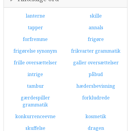
lanterne
skille
tapper
annals
forfremme
frigøre
frigørelse synonym
frikvarter grammatik
frille oversættelser
galler oversættelser
intrige
påbud
tambur
hædersbevisning
gærdespiller
forkludrede
grammatik
konkurrenceevne
kosmetik
skuffelse
dragen