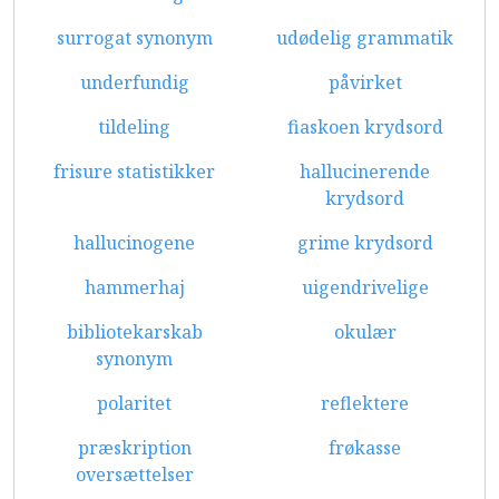
surrogat synonym
udødelig grammatik
underfundig
påvirket
tildeling
fiaskoen krydsord
frisure statistikker
hallucinerende
krydsord
hallucinogene
grime krydsord
hammerhaj
uigendrivelige
bibliotekarskab
okulær
synonym
polaritet
reflektere
præskription
frøkasse
oversættelser