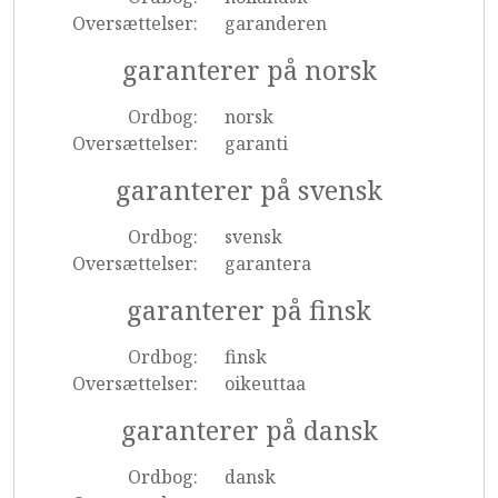
Oversættelser:
garanderen
garanterer på norsk
Ordbog:
norsk
Oversættelser:
garanti
garanterer på svensk
Ordbog:
svensk
Oversættelser:
garantera
garanterer på finsk
Ordbog:
finsk
Oversættelser:
oikeuttaa
garanterer på dansk
Ordbog:
dansk