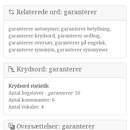
Relaterede ord: garanterer
garanterer antonymer, garanterer betydning,
garanterer krydsord, garanterer ordbog,
garanterer oversæt, garanterer på engelsk,
garanterer synonym, garanterer synonymer
Krydsord: garanterer
Krydsord statistik:
Antal bogstaver -
garanterer
: 10
Antal konsonanter: 6
Antal vokaler: 4
Oversættelser: garanterer