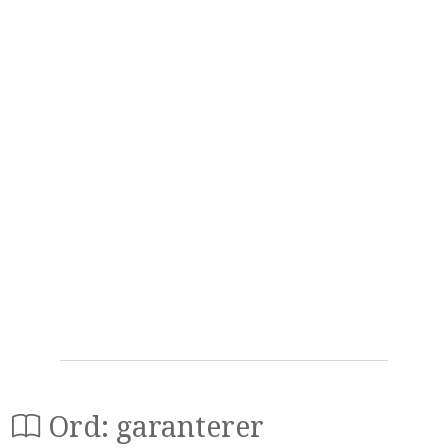
Ord: garanterer