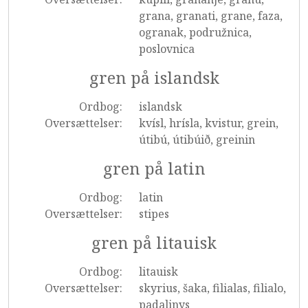
grana, granati, grane, faza,
ogranak, podružnica,
poslovnica
gren på islandsk
Ordbog:
islandsk
Oversættelser:
kvísl, hrísla, kvistur, grein,
útibú, útibúið, greinin
gren på latin
Ordbog:
latin
Oversættelser:
stipes
gren på litauisk
Ordbog:
litauisk
Oversættelser:
skyrius, šaka, filialas, filialo,
padalinys