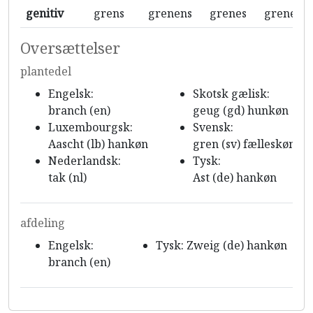
genitiv
grens
grenens
grenes
grenene
Oversættelser
plantedel
Engelsk:
Skotsk gælisk:
branch (en)
geug (gd) hunkøn
Luxembourgsk:
Svensk:
Aascht (lb) hankøn
gren (sv) fælleskøn
Nederlandsk:
Tysk:
tak (nl)
Ast (de) hankøn
afdeling
Engelsk:
Tysk: Zweig (de) hankøn
branch (en)