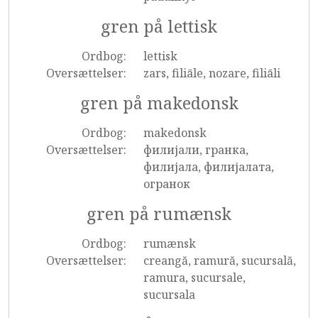
gren på lettisk
Ordbog:
lettisk
Oversættelser:
zars, filiāle, nozare, filiāli
gren på makedonsk
Ordbog:
makedonsk
Oversættelser:
филијали, гранка,
филијала, филијалата,
огранок
gren på rumænsk
Ordbog:
rumænsk
Oversættelser:
creangă, ramură, sucursală,
ramura, sucursale,
sucursala