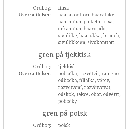
Ordbog:
finsk
Oversættelser:
haarakonttori, haaraliike,
haarautua, poiketa, oksa,
erkaantua, haara, ala,
sivuliike, haarukka, branch,
sivuliikkeen, sivukonttori
gren på tjekkisk
Ordbog:
tjekkisk
Oversættelser:
pobočka, rozvětvit, rameno,
odbočka, filiálka, větev,
rozvětvení, rozvětvovat,
odskok, sekce, obor, odvětví,
pobočky
gren på polsk
Ordbog:
polsk