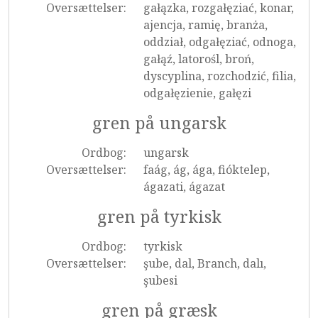
Oversættelser:
gałązka, rozgałęziać, konar,
ajencja, ramię, branża,
oddział, odgałęziać, odnoga,
gałąź, latorośl, broń,
dyscyplina, rozchodzić, filia,
odgałęzienie, gałęzi
gren på ungarsk
Ordbog:
ungarsk
Oversættelser:
faág, ág, ága, fióktelep,
ágazati, ágazat
gren på tyrkisk
Ordbog:
tyrkisk
Oversættelser:
şube, dal, Branch, dalı,
şubesi
gren på græsk