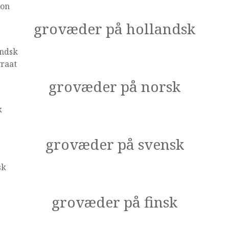
ton
grovæder på hollandsk
andsk
vraat
grovæder på norsk
k
grovæder på svensk
sk
grovæder på finsk