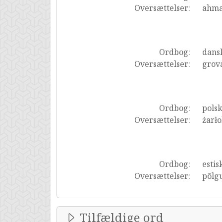
Oversættelser:
ahma
Ordbog:
dans
Oversættelser:
grov
Ordbog:
pols
Oversættelser:
żarł
Ordbog:
estis
Oversættelser:
põlg
Tilfældige ord