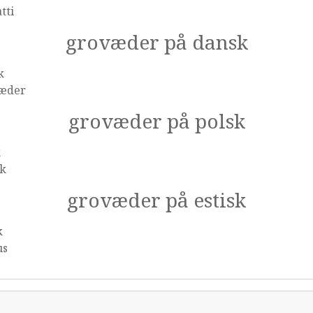
tti
grovæder på dansk
k
æder
grovæder på polsk
k
ok
grovæder på estisk
k
us