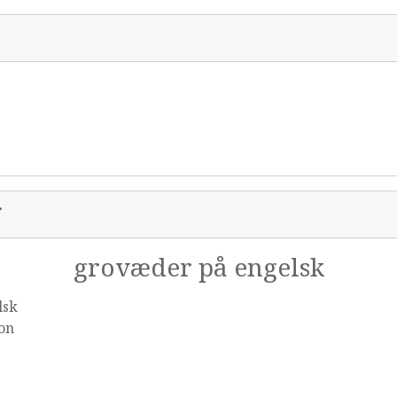
r
grovæder på engelsk
lsk
on