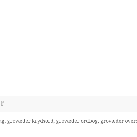
er
g, grovæder krydsord, grovæder ordbog, grovæder overs