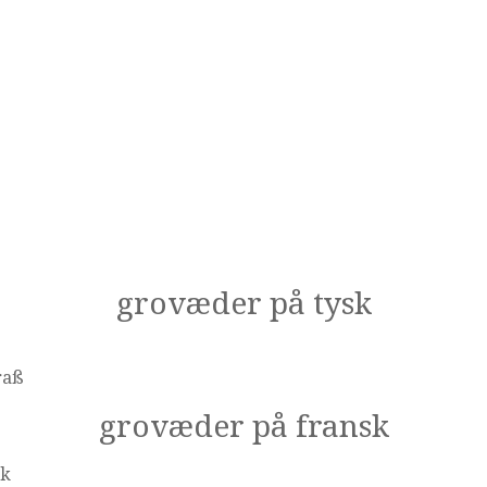
grovæder på tysk
raß
grovæder på fransk
sk