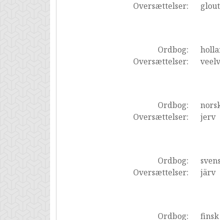
Oversættelser:
glou
Ordbog:
holl
Oversættelser:
veel
Ordbog:
nors
Oversættelser:
jerv
Ordbog:
sven
Oversættelser:
järv
Ordbog:
finsk