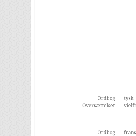
Ordbog:
tysk
Oversættelser:
vielf
Ordbog:
fran