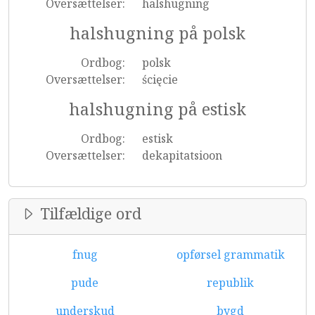
Oversættelser:
halshugning
halshugning på polsk
Ordbog:
polsk
Oversættelser:
ścięcie
halshugning på estisk
Ordbog:
estisk
Oversættelser:
dekapitatsioon
Tilfældige ord
fnug
opførsel grammatik
pude
republik
underskud
bygd