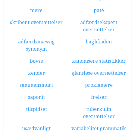
niere
paté
skribent oversættelser
adfærdsekspert
oversættelser
adfærdsmæssig
baghånden
synonym
bøvse
kanonisere statistikker
kender
glansløse oversættelser
sammensmurt
proklamere
saponit
frelser
tilspidset
tuberkulin
oversættelser
usædvanligt
variabelitet grammatik