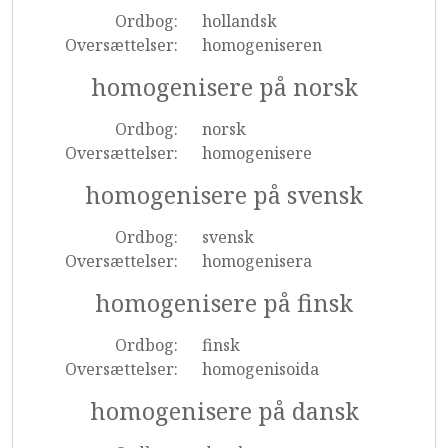
Ordbog:
hollandsk
Oversættelser:
homogeniseren
homogenisere på norsk
Ordbog:
norsk
Oversættelser:
homogenisere
homogenisere på svensk
Ordbog:
svensk
Oversættelser:
homogenisera
homogenisere på finsk
Ordbog:
finsk
Oversættelser:
homogenisoida
homogenisere på dansk