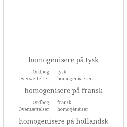
homogenisere på tysk
Ordbog:
tysk
Oversættelser:
homogenisieren
homogenisere på fransk
Ordbog:
fransk
Oversættelser:
homogénéiser
homogenisere på hollandsk