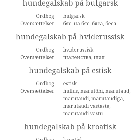
hundegalskab på bulgarsk
Ordbog:
bulgarsk
Oversættelser:
бяс, на бяс, бяса, беса
hundegalskab på hviderussisk
Ordbog:
hviderussisk
Oversættelser:
шаленства, шал
hundegalskab på estisk
Ordbog:
estisk
Oversættelser:
hullus, marutõbi, marutaud,
marutaudi, marutaudiga,
marutaudi vastaste,
marutaudi vastu
hundegalskab på kroatisk
Ordbog:
kroatisk