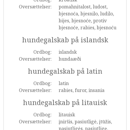
Oversættelser:
pomahnitalost, ludost,
bjesnoća, bjesnilo, ludilo,
bijes, bjesnoće, protiv
bjesnoće, rabies, bjesnoću
hundegalskab på islandsk
Ordbog:
islandsk
Oversættelser:
hundaæði
hundegalskab på latin
Ordbog:
latin
Oversættelser:
rabies, furor, insania
hundegalskab på litauisk
Ordbog:
litauisk
Oversættelser:
įniršis, pasiutligė, įtūžis,
pasiutligės, pasiutligę,