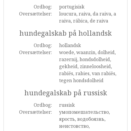
Ordbog:
portugisisk
Oversættelser:
loucura, raiva, da raiva, a
raiva, rábica, de raiva
hundegalskab på hollandsk
Ordbog:
hollandsk
Oversættelser:
woede, waanzin, dolheid,
razernij, hondsdolheid,
gekheid, zinneloosheid,
rabiës, rabies, van rabiës,
tegen hondsdolheid
hundegalskab på russisk
Ordbog:
russisk
Oversættelser:
умопомешательство,
ярость, водобоязнь,
неистовство,