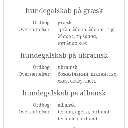
hundegalskab på græsk
Ordbog:
græsk
Oversættelser:
τρέλα, λύσσα, λύσσας, της
λύσσας, τη λύσσα,
αντιλυσσικών
hundegalskab på ukrainsk
Ordbog:
ukrainsk
Oversættelser:
божевільний, шаленство,
сказ, сказу, лють
hundegalskab på albansk
Ordbog:
albansk
Oversættelser:
tërbim, egërsi, tërbimit,
tërbimi, i tërbimit