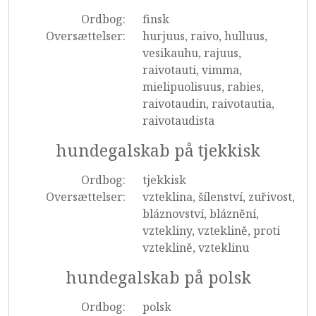
Ordbog:
finsk
Oversættelser:
hurjuus, raivo, hulluus,
vesikauhu, rajuus,
raivotauti, vimma,
mielipuolisuus, rabies,
raivotaudin, raivotautia,
raivotaudista
hundegalskab på tjekkisk
Ordbog:
tjekkisk
Oversættelser:
vzteklina, šílenství, zuřivost,
bláznovství, bláznění,
vztekliny, vzteklině, proti
vzteklině, vzteklinu
hundegalskab på polsk
Ordbog:
polsk