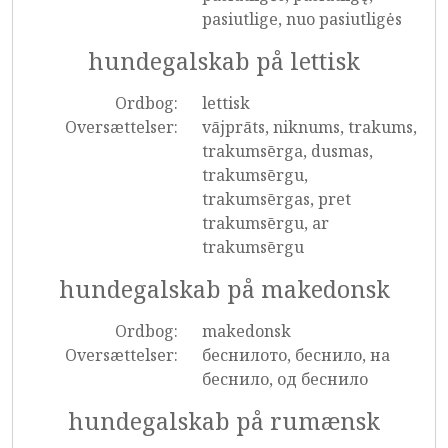
pasiutlige, nuo pasiutligės
hundegalskab på lettisk
Ordbog:
lettisk
Oversættelser:
vājprāts, niknums, trakums,
trakumsērga, dusmas,
trakumsērgu,
trakumsērgas, pret
trakumsērgu, ar
trakumsērgu
hundegalskab på makedonsk
Ordbog:
makedonsk
Oversættelser:
беснилото, беснило, на
беснило, од беснило
hundegalskab på rumænsk