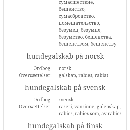
сумасшествие,
бешенство,
сумасбродство,
помешательство,
безумец, безумие,
безумство, бешенства,
бешенством, бешенству
hundegalskab på norsk
Ordbog:
norsk
Oversættelser:
galskap, rabies, rabiat
hundegalskab på svensk
Ordbog:
svensk
Oversættelser:
raseri, vansinne, galenskap,
rabies, rabies som, av rabies
hundegalskab på finsk