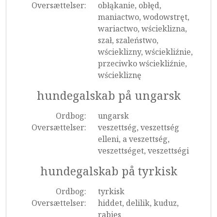
Oversættelser:
obłąkanie, obłęd,
maniactwo, wodowstręt,
wariactwo, wścieklizna,
szał, szaleństwo,
wścieklizny, wściekliźnie,
przeciwko wściekliźnie,
wściekliznę
hundegalskab på ungarsk
Ordbog:
ungarsk
Oversættelser:
veszettség, veszettség
elleni, a veszettség,
veszettséget, veszettségi
hundegalskab på tyrkisk
Ordbog:
tyrkisk
Oversættelser:
hiddet, delilik, kuduz,
rabies