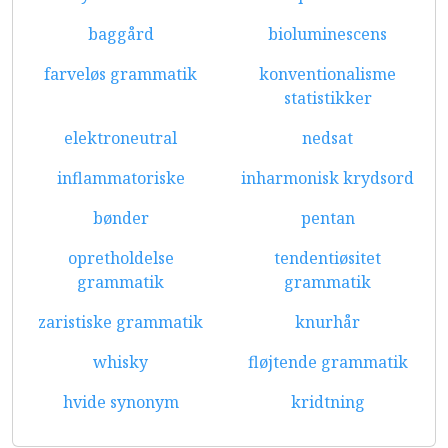
baggård
bioluminescens
farveløs grammatik
konventionalisme
statistikker
elektroneutral
nedsat
inflammatoriske
inharmonisk krydsord
bønder
pentan
opretholdelse
tendentiøsitet
grammatik
grammatik
zaristiske grammatik
knurhår
whisky
fløjtende grammatik
hvide synonym
kridtning