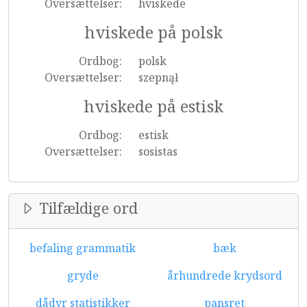
Oversættelser:
hviskede
hviskede på polsk
Ordbog:
polsk
Oversættelser:
szepnął
hviskede på estisk
Ordbog:
estisk
Oversættelser:
sosistas
Tilfældige ord
befaling grammatik
bæk
gryde
århundrede krydsord
dådyr statistikker
pansret