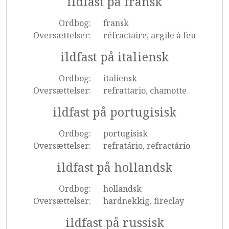
ildfast på fransk
Ordbog:
fransk
Oversættelser:
réfractaire, argile à feu
ildfast på italiensk
Ordbog:
italiensk
Oversættelser:
refrattario, chamotte
ildfast på portugisisk
Ordbog:
portugisisk
Oversættelser:
refratário, refractário
ildfast på hollandsk
Ordbog:
hollandsk
Oversættelser:
hardnekkig, fireclay
ildfast på russisk