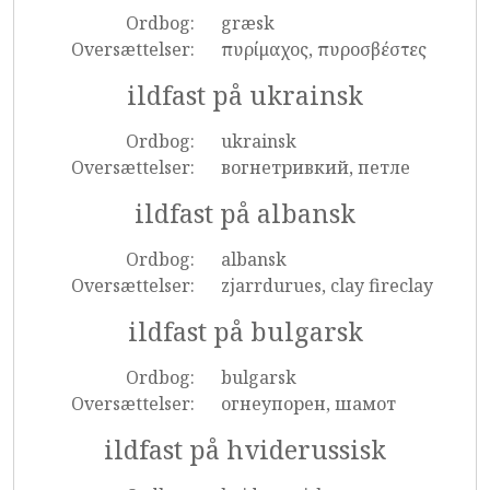
Ordbog:
græsk
Oversættelser:
πυρίμαχος, πυροσβέστες
ildfast på ukrainsk
Ordbog:
ukrainsk
Oversættelser:
вогнетривкий, петле
ildfast på albansk
Ordbog:
albansk
Oversættelser:
zjarrdurues, clay fireclay
ildfast på bulgarsk
Ordbog:
bulgarsk
Oversættelser:
огнеупорен, шамот
ildfast på hviderussisk