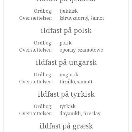
Ordbog:
tjekkisk
Oversættelser:
žáruvzdorný, šamot
ildfast på polsk
Ordbog:
polsk
Oversættelser:
oporny, szamotowe
ildfast på ungarsk
Ordbog:
ungarsk
Oversættelser:
tűzálló, samott
ildfast på tyrkisk
Ordbog:
tyrkisk
Oversættelser:
dayanıklı, fireclay
ildfast på græsk