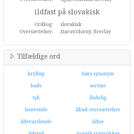
ildfast på slovakisk
Ordbog:
slovakisk
Oversættelser:
žiaruvzdorný, fireclay
Tilfældige ord
bryllup
børs synonym
hade
serviet
tyk
åndelig
henvende
ilbud oversættelser
ildevarslende
ildne
ildsted
ironisk statistikker