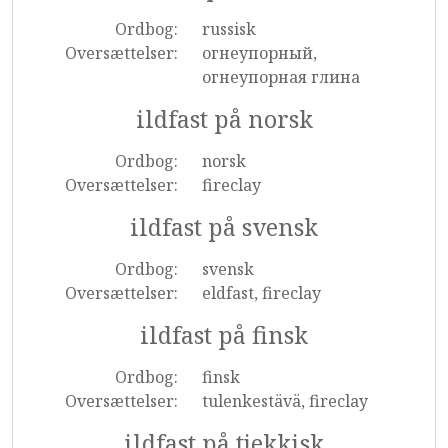
Ordbog:
russisk
Oversættelser:
огнеупорный,
огнеупорная глина
ildfast på norsk
Ordbog:
norsk
Oversættelser:
fireclay
ildfast på svensk
Ordbog:
svensk
Oversættelser:
eldfast, fireclay
ildfast på finsk
Ordbog:
finsk
Oversættelser:
tulenkestävä, fireclay
ildfast på tjekkisk