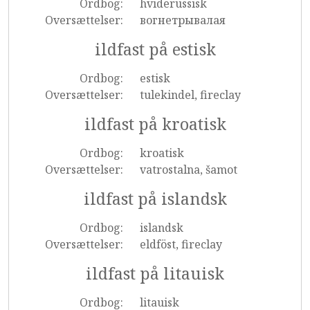
Ordbog:
hviderussisk
Oversættelser:
вогнетрывалая
ildfast på estisk
Ordbog:
estisk
Oversættelser:
tulekindel, fireclay
ildfast på kroatisk
Ordbog:
kroatisk
Oversættelser:
vatrostalna, šamot
ildfast på islandsk
Ordbog:
islandsk
Oversættelser:
eldföst, fireclay
ildfast på litauisk
Ordbog:
litauisk