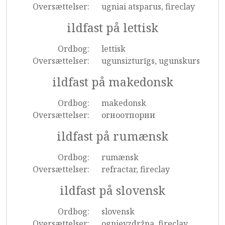
Oversættelser:
ugniai atsparus, fireclay
ildfast på lettisk
Ordbog:
lettisk
Oversættelser:
ugunsizturīgs, ugunskurs
ildfast på makedonsk
Ordbog:
makedonsk
Oversættelser:
огноотпорни
ildfast på rumænsk
Ordbog:
rumænsk
Oversættelser:
refractar, fireclay
ildfast på slovensk
Ordbog:
slovensk
Oversættelser:
ognjevzdržna, fireclay