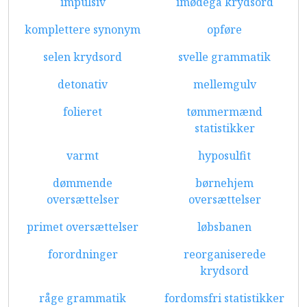
impulsiv
imødegå krydsord
komplettere synonym
opføre
selen krydsord
svelle grammatik
detonativ
mellemgulv
folieret
tømmermænd
statistikker
varmt
hyposulfit
dømmende
børnehjem
oversættelser
oversættelser
primet oversættelser
løbsbanen
forordninger
reorganiserede
krydsord
råge grammatik
fordomsfri statistikker