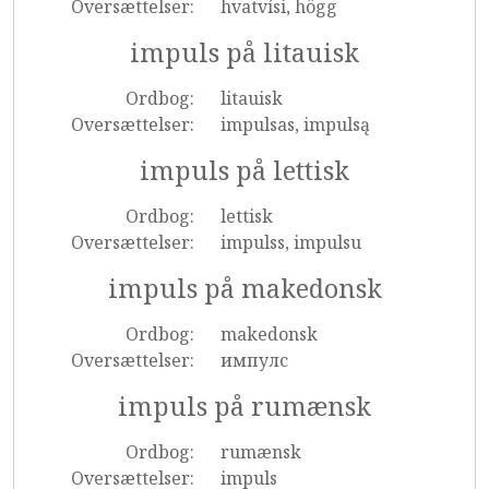
Oversættelser:
hvatvísi, högg
impuls på litauisk
Ordbog:
litauisk
Oversættelser:
impulsas, impulsą
impuls på lettisk
Ordbog:
lettisk
Oversættelser:
impulss, impulsu
impuls på makedonsk
Ordbog:
makedonsk
Oversættelser:
импулс
impuls på rumænsk
Ordbog:
rumænsk
Oversættelser:
impuls