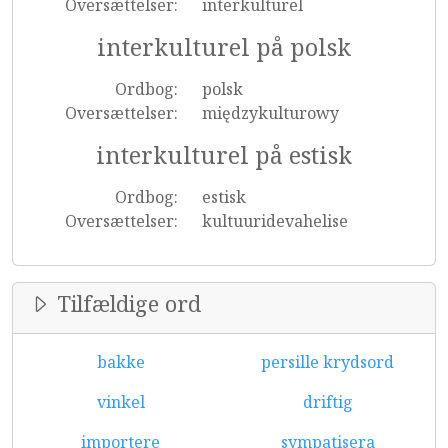
Oversættelser:
interkulturel
interkulturel på polsk
Ordbog:
polsk
Oversættelser:
międzykulturowy
interkulturel på estisk
Ordbog:
estisk
Oversættelser:
kultuuridevahelise
Tilfældige ord
bakke
persille krydsord
vinkel
driftig
importere
sympatisera