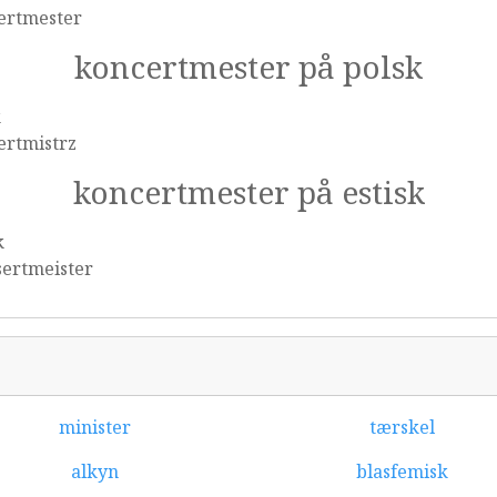
ertmester
koncertmester på polsk
k
ertmistrz
koncertmester på estisk
k
sertmeister
minister
tærskel
alkyn
blasfemisk