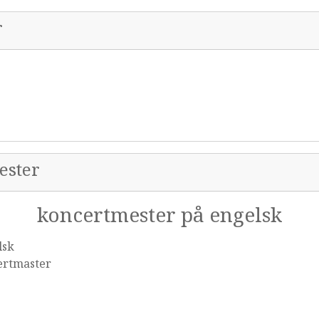
r
ester
koncertmester på engelsk
lsk
ertmaster