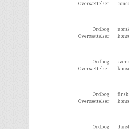
Oversættelser:
conc
Ordbog:
nors
Oversættelser:
kons
Ordbog:
sven
Oversættelser:
kons
Ordbog:
finsk
Oversættelser:
konse
Ordbog:
dans