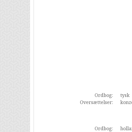
Ordbog:
tysk
Oversættelser:
konz
Ordbog:
holl