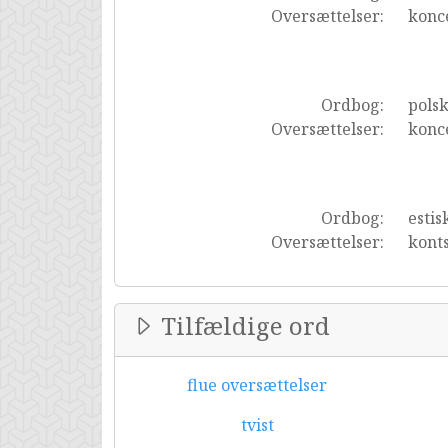
Oversættelser:
konc
Ordbog:
pols
Oversættelser:
konc
Ordbog:
estis
Oversættelser:
kont
Tilfældige ord
flue oversættelser
tvist