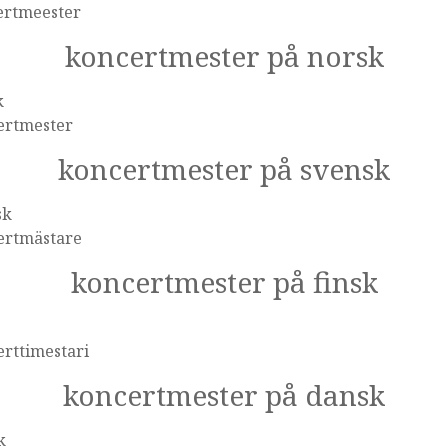
ertmeester
koncertmester på norsk
k
ertmester
koncertmester på svensk
sk
ertmästare
koncertmester på finsk
rttimestari
koncertmester på dansk
k